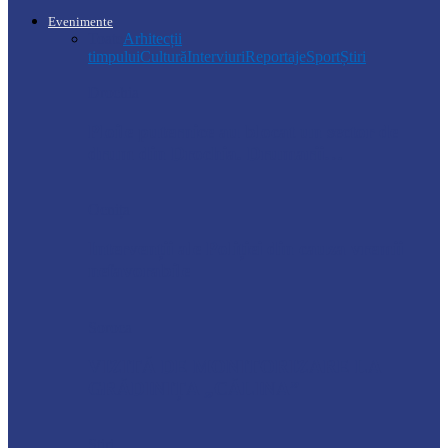
Evenimente
Toate
Arhitecții
timpului
Cultură
Interviuri
Reportaje
Sport
Știri
Drochia
Ploile puternice au blocat un sector de
drum din Drochia. Drumarii…
Ocnița
Intervenții ale Poliției din cauza vremii
nefavorabile
Soroca
VIZITĂ DE MONITORIZARE LA
GRĂDINIȚA „CĂLINA”
Știri