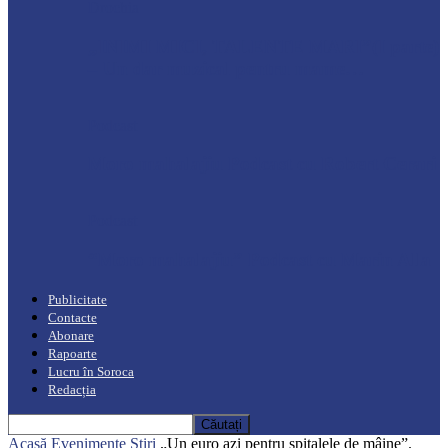
Drochia
„INIMI MICI, TALENTE MARI”(I parte)
– Un dar muzical pentru mame…
Podcast
Moro mahalajiu Podcast cu Robert Cerari
Podcast
“Moro mahalajiu” Podcast cu Marin Alla
Publicitate
Contacte
Abonare
Rapoarte
Lucru în Soroca
Redacția
Acasă
Evenimente
Știri
„Un euro azi pentru spitalele de mâine”.