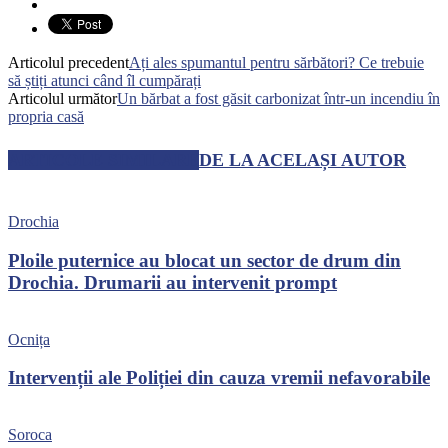
Articolul precedent
Ați ales spumantul pentru sărbători? Ce trebuie
să știți atunci când îl cumpărați
Articolul următor
Un bărbat a fost găsit carbonizat într-un incendiu în
propria casă
ARTICOLE SIMILARE
DE LA ACELAȘI AUTOR
Drochia
Ploile puternice au blocat un sector de drum din
Drochia. Drumarii au intervenit prompt
Ocnița
Intervenții ale Poliției din cauza vremii nefavorabile
Soroca