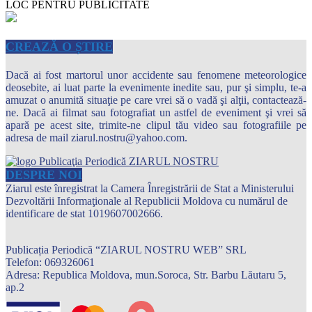
LOC PENTRU PUBLICITATE
CREAZĂ O ȘTIRE
Dacă ai fost martorul unor accidente sau fenomene meteorologice
deosebite, ai luat parte la evenimente inedite sau, pur şi simplu, te-a
amuzat o anumită situaţie pe care vrei să o vadă şi alţii, contactează-
ne. Dacă ai filmat sau fotografiat un astfel de eveniment şi vrei să
apară pe acest site, trimite-ne clipul tău video sau fotografiile pe
adresa de mail ziarul.nostru@yahoo.com.
DESPRE NOI
Ziarul este înregistrat la Camera Înregistrării de Stat a Ministerului
Dezvoltării Informaţionale al Republicii Moldova cu numărul de
identificare de stat 1019607002666.
Publicația Periodică “ZIARUL NOSTRU WEB” SRL
Telefon: 069326061
Adresa: Republica Moldova, mun.Soroca, Str. Barbu Lăutaru 5,
ap.2