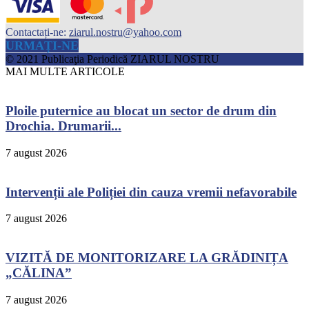
Contactați-ne:
ziarul.nostru@yahoo.com
URMAȚI-NE
© 2021 Publicaţia Periodică ZIARUL NOSTRU
MAI MULTE ARTICOLE
Ploile puternice au blocat un sector de drum din
Drochia. Drumarii...
7 august 2026
Intervenții ale Poliției din cauza vremii nefavorabile
7 august 2026
VIZITĂ DE MONITORIZARE LA GRĂDINIȚA
„CĂLINA”
7 august 2026