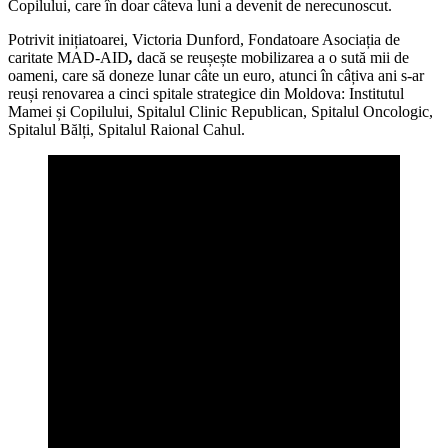
Copilului, care în doar câteva luni a devenit de nerecunoscut.
Potrivit inițiatoarei, Victoria Dunford, Fondatoare Asociația de
caritate MAD-AID
,
dacă se reușește mobilizarea a o sută mii de
oameni, care să doneze lunar câte un euro, atunci în câțiva ani s-ar
reuși renovarea a cinci spitale strategice din Moldova: Institutul
Mamei și Copilului, Spitalul Clinic Republican, Spitalul Oncologic,
Spitalul Bălți, Spitalul Raional Cahul.