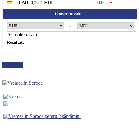
UAH
: 0,3881 MDL
-0,0005 ▼
Convertor valutar
»
Rezultat:
-
METEO