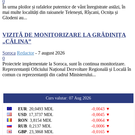
0
În urma ploilor și rafalelor puternice de vânt înregistrate astăzi, în
mai multe localități din raioanele Telenești, Rîșcani, Ocnița și
Glodeni au...
VIZITĂ DE MONITORIZARE LA GRĂDINIȚA
„CĂLINA”
Soroca
Redactor
-
7 august 2026
0
Proiectele implementate la Soroca, sunt în continua monitorizare.
Reprezentanții Oficiului Național Dezvoltare Regională și Locală în
comun cu reprezentanții din cadrul Ministerului...
Curs valutar: 07 Aug 2026
EUR
: 20,0493 MDL
-0,0043 ▼
USD
: 17,3737 MDL
-0,0045 ▼
RON
: 3,8154 MDL
-0,0064 ▼
RUB
: 0,2137 MDL
-0,0006 ▼
GBP
: 23,3868 MDL
-0,0165 ▼