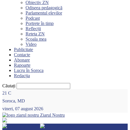
Obiectiv ZN
Odiseea pedagogică
Parlamentul elevilor
Podcast
Portrete în timp
Reflecții
Reteta ZN
Școala mea
Video
Publicitate
Contacte
Abonare
Rapoarte
Lucru în Soroca
Redacția
Căutați
21
C
Soroca, MD
vineri, 07 august 2026
Ziarul Nostru