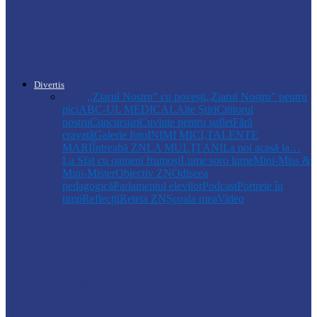
Regulamentul privind relocarea
profesorilor, aprobat de Guvern:
indemnizație de până la…
Divertis
Toate
,,Ziarul Nostru” cu povești
„Ziarul Nostru” pentru
pici
ABC-UL MEDICAL
Alte Știri
Cititorul
nostru
Concursuri
Cuvinte pentru suflet
Fără
cravată
Galerie foto
INIMI MICI,TALENTE
MARI
Întreabă ZN
LA MULŢI ANI
La noi acasă la…
La Sfat cu oameni frumoși
Lume soro lume
Mini-Miss &
Mini-Mister
Obiectiv ZN
Odiseea
pedagogică
Parlamentul elevilor
Podcast
Portrete în
timp
Reflecții
Reteta ZN
Școala mea
Video
Drochia
„INIMI MICI, TALENTE MARI”(II
parte)– Copiii talentați din Drochia aduc
emoție…