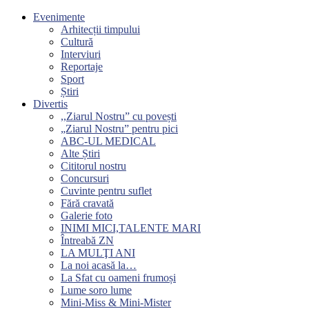
Evenimente
Arhitecții timpului
Cultură
Interviuri
Reportaje
Sport
Știri
Divertis
,,Ziarul Nostru” cu povești
„Ziarul Nostru” pentru pici
ABC-UL MEDICAL
Alte Știri
Cititorul nostru
Concursuri
Cuvinte pentru suflet
Fără cravată
Galerie foto
INIMI MICI,TALENTE MARI
Întreabă ZN
LA MULŢI ANI
La noi acasă la…
La Sfat cu oameni frumoși
Lume soro lume
Mini-Miss & Mini-Mister