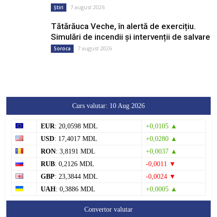
7 august 2026
Știri
Tătărăuca Veche, în alertă de exercițiu.
Simulări de incendii și intervenții de salvare
7 august 2026
Soroca
Curs valutar: 10 Aug 2026
EUR
: 20,0598 MDL
+0,0105 ▲
USD
: 17,4017 MDL
+0,0280 ▲
RON
: 3,8191 MDL
+0,0037 ▲
RUB
: 0,2126 MDL
-0,0011 ▼
GBP
: 23,3844 MDL
-0,0024 ▼
UAH
: 0,3886 MDL
+0,0005 ▲
Convertor valutar