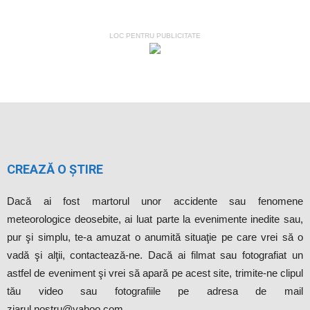
LOC PENTRU PUBLICITATE
CREAZĂ O ȘTIRE
Dacă ai fost martorul unor accidente sau fenomene
meteorologice deosebite, ai luat parte la evenimente inedite sau,
pur şi simplu, te-a amuzat o anumită situaţie pe care vrei să o
vadă şi alţii, contactează-ne. Dacă ai filmat sau fotografiat un
astfel de eveniment şi vrei să apară pe acest site, trimite-ne clipul
tău video sau fotografiile pe adresa de mail
ziarul.nostru@yahoo.com.