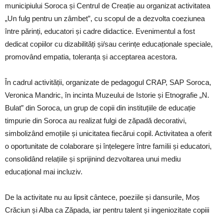
municipiului Soroca și Centrul de Creație au organizat activitatea
„Un fulg pentru un zâmbet”, cu scopul de a dezvolta coeziunea
între părinți, educatori și cadre didactice. Evenimentul a fost
dedicat copiilor cu dizabilități și/sau cerințe educaționale speciale,
promovând empatia, toleranța și acceptarea acestora.
În cadrul activității, organizate de pedagogul CRAP, SAP Soroca,
Veronica Mandric, în incinta Muzeului de Istorie și Etnografie „N.
Bulat” din Soroca, un grup de copii din instituțiile de educație
timpurie din Soroca au realizat fulgi de zăpadă decorativi,
simbolizând emoțiile și unicitatea fiecărui copil. Activitatea a oferit
o oportunitate de colaborare și înțelegere între familii și educatori,
consolidând relațiile și sprijinind dezvoltarea unui mediu
educațional mai incluziv.
De la activitate nu au lipsit cântece, poeziile și dansurile, Moș
Crăciun și Alba ca Zăpada, iar pentru talent și ingeniozitate copiii