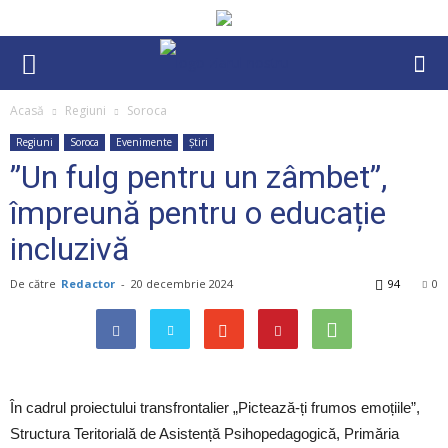
Acasă
Regiuni
Soroca
Regiuni
Soroca
Evenimente
Știri
”Un fulg pentru un zâmbet”,
împreună pentru o educație
incluzivă
De către
Redactor
-
20 decembrie 2024
94
0
În cadrul proiectului transfrontalier „Pictează-ți frumos emoțiile”,
Structura Teritorială de Asistență Psihopedagogică, Primăria