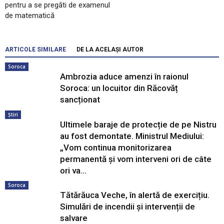
pentru a se pregăti de examenul
de matematică
ARTICOLE SIMILARE
DE LA ACELAȘI AUTOR
Soroca
Ambrozia aduce amenzi în raionul
Soroca: un locuitor din Răcovăț
sancționat
Știri
Ultimele baraje de protecție de pe Nistru
au fost demontate. Ministrul Mediului:
„Vom continua monitorizarea
permanentă și vom interveni ori de câte
ori va...
Soroca
Tătărăuca Veche, în alertă de exercițiu.
Simulări de incendii și intervenții de
salvare