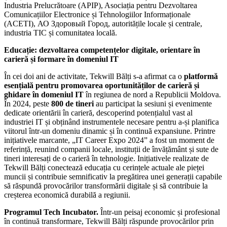
Industria Prelucrătoare (APIP), Asociația pentru Dezvoltarea
Comunicațiilor Electronice și Tehnologiilor Informaționale
(ACETI), АО Здоровый Город, autoritățile locale și centrale,
industria TIC și comunitatea locală.
Educație: dezvoltarea competențelor digitale, orientare în
carieră și formare în domeniul IT
În cei doi ani de activitate, Tekwill Bălți s-a afirmat ca o
platformă
esențială pentru promovarea oportunităților de carieră și
ghidare în domeniul IT
în regiunea de nord a Republicii Moldova.
În 2024, peste
800 de tineri
au participat la sesiuni și evenimente
dedicate orientării în carieră, descoperind potențialul vast al
industriei IT și obținând instrumentele necesare pentru a-și planifica
viitorul într-un domeniu dinamic și în continuă expansiune. Printre
inițiativele marcante, „IT Career Expo 2024” a fost un moment de
referință, reunind companii locale, instituții de învățământ și sute de
tineri interesați de o carieră în tehnologie. Inițiativele realizate de
Tekwill Bălți conectează educația cu cerințele actuale ale pieței
muncii și contribuie semnificativ la pregătirea unei generații capabile
să răspundă provocărilor transformării digitale și să contribuie la
creșterea economică durabilă a regiunii.
Programul Tech Incubator.
Într-un peisaj economic și profesional
în continuă transformare, Tekwill Bălți răspunde provocărilor prin