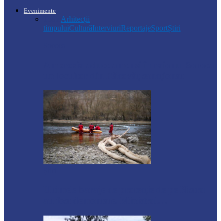
Evenimente
Toate
Arhitecții
timpului
Cultură
Interviuri
Reportaje
Sport
Știri
Soroca
Ambrozia aduce amenzi în raionul Soroca:
un locuitor din Răcovăț sancționat
Știri
Ultimele baraje de protecție de pe Nistru
au fost demontate. Ministrul…