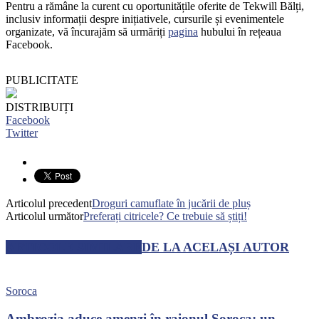
Pentru a rămâne la curent cu oportunitățile oferite de Tekwill Bălți,
inclusiv informații despre inițiativele, cursurile și evenimentele
organizate, vă încurajăm să urmăriți
pagina
hubului în rețeaua
Facebook.
PUBLICITATE
DISTRIBUIȚI
Facebook
Twitter
Articolul precedent
Droguri camuflate în jucării de pluș
Articolul următor
Preferați citricele? Ce trebuie să știți!
ARTICOLE SIMILARE
DE LA ACELAȘI AUTOR
Soroca
Ambrozia aduce amenzi în raionul Soroca: un