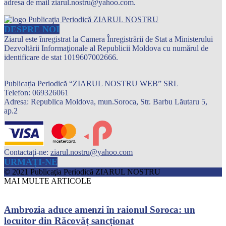
adresa de mail ziarul.nostru@yahoo.com.
DESPRE NOI
Ziarul este înregistrat la Camera Înregistrării de Stat a Ministerului
Dezvoltării Informaţionale al Republicii Moldova cu numărul de
identificare de stat 1019607002666.
Publicația Periodică “ZIARUL NOSTRU WEB” SRL
Telefon: 069326061
Adresa: Republica Moldova, mun.Soroca, Str. Barbu Lăutaru 5,
ap.2
Contactați-ne:
ziarul.nostru@yahoo.com
URMAȚI-NE
© 2021 Publicaţia Periodică ZIARUL NOSTRU
MAI MULTE ARTICOLE
Ambrozia aduce amenzi în raionul Soroca: un
locuitor din Răcovăț sancționat