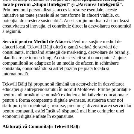
locale
precum „Stupul Inteligent” și „Parcarea Inteligentă”
.
Prin mentorat personalizat și acces la resurse esențiale, aceste
inițiative au toate șansele să se transforme în afaceri viabile, cu
potențial de creștere sustenabilă. Acest sprijin nu doar că stimulează
creativitatea și inovația, ci contribuie direct la dezvoltarea economică
a regiunii.
Servicii pentru Mediul de Afaceri.
Pentru a susține mediul de
afaceri local, Tekwill Bălți oferă o gamă variată de servicii de
consultanță, incluzând strategii de marketing, dezvoltare de brand și
planificare pe termen lung. Aceste servicii sunt concepute să ajute
companiile să se adapteze la un mediu de afaceri în schimbare
constantă, consolidându-și astfel poziția pe piața locală și
internațională.
Tekwill Bălți își propune să rămână un actor-cheie în dezvoltarea
educației și antreprenoriatului în nordul Moldovei. Printre prioritățile
pentru anii următori se numără extinderea inițiativelor educaționale
pentru a forma competențe digitale avansate, susținerea unor noi
startupuri prin mentorat și resurse, precum și diversificarea serviciilor
pentru companii, astfel încât să răspundă mai bine cerințelor unei
economii digitale aflate în expansiune.
Alăturați-vă Comunității Tekwill Bălți