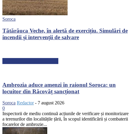
Soroca
Tătărăuca Veche, în alertă de exercițiu. Simulări de
incendii și intervenții de salvare
ARTICOLE RECENTE
Ambrozia aduce amenzi în raionul Soroca: un
locuitor din Răcovăț sancționat
Soroca
Redactor
-
7 august 2026
0
Inspectorii de mediu continuă acțiunile de verificare și monitorizare
a terenurilor din localitățile țării, în scopul identificării și combaterii
focarelor de ambrozie...