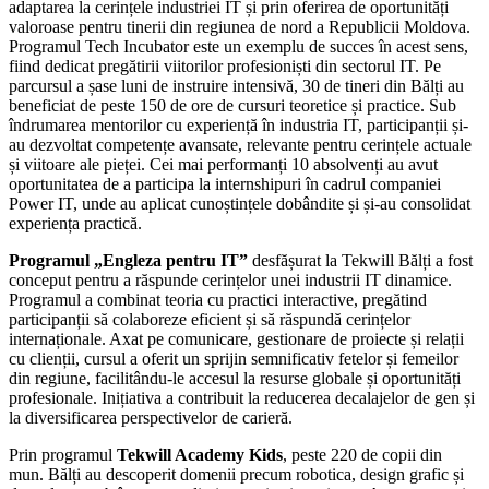
adaptarea la cerințele industriei IT și prin oferirea de oportunități
valoroase pentru tinerii din regiunea de nord a Republicii Moldova.
Programul Tech Incubator este un exemplu de succes în acest sens,
fiind dedicat pregătirii viitorilor profesioniști din sectorul IT. Pe
parcursul a șase luni de instruire intensivă, 30 de tineri din Bălți au
beneficiat de peste 150 de ore de cursuri teoretice și practice. Sub
îndrumarea mentorilor cu experiență în industria IT, participanții și-
au dezvoltat competențe avansate, relevante pentru cerințele actuale
și viitoare ale pieței. Cei mai performanți 10 absolvenți au avut
oportunitatea de a participa la internshipuri în cadrul companiei
Power IT, unde au aplicat cunoștințele dobândite și și-au consolidat
experiența practică.
Programul „Engleza pentru IT”
desfășurat la Tekwill Bălți a fost
conceput pentru a răspunde cerințelor unei industrii IT dinamice.
Programul a combinat teoria cu practici interactive, pregătind
participanții să colaboreze eficient și să răspundă cerințelor
internaționale. Axat pe comunicare, gestionare de proiecte și relații
cu clienții, cursul a oferit un sprijin semnificativ fetelor și femeilor
din regiune, facilitându-le accesul la resurse globale și oportunități
profesionale. Inițiativa a contribuit la reducerea decalajelor de gen și
la diversificarea perspectivelor de carieră.
Prin programul
Tekwill Academy Kids
, peste 220 de copii din
mun. Bălți au descoperit domenii precum robotica, design grafic și