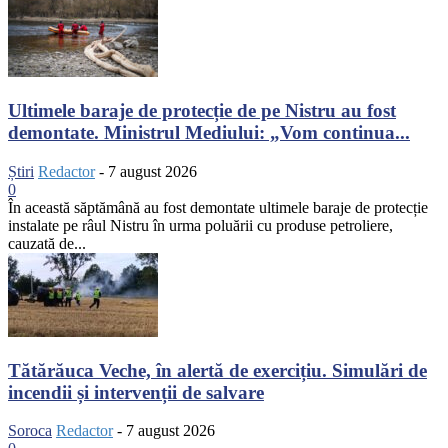
Ultimele baraje de protecție de pe Nistru au fost
demontate. Ministrul Mediului: „Vom continua...
Știri
Redactor
-
7 august 2026
0
În această săptămână au fost demontate ultimele baraje de protecție
instalate pe râul Nistru în urma poluării cu produse petroliere,
cauzată de...
Tătărăuca Veche, în alertă de exercițiu. Simulări de
incendii și intervenții de salvare
Soroca
Redactor
-
7 august 2026