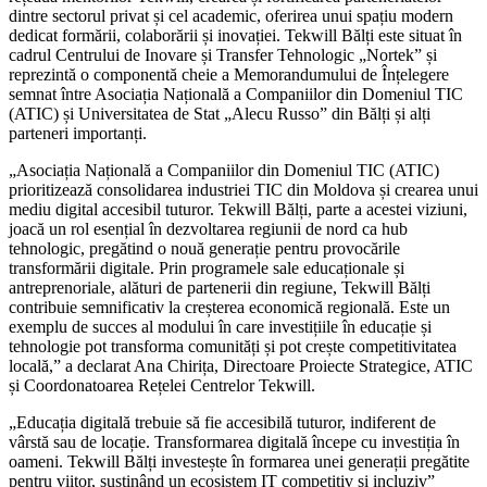
dintre sectorul privat și cel academic, oferirea unui spațiu modern
dedicat formării, colaborării și inovației. Tekwill Bălți este situat în
cadrul Centrului de Inovare și Transfer Tehnologic „Nortek” și
reprezintă o componentă cheie a Memorandumului de Înțelegere
semnat între Asociația Națională a Companiilor din Domeniul TIC
(ATIC) și Universitatea de Stat „Alecu Russo” din Bălți și alți
parteneri importanți.
„Asociația Națională a Companiilor din Domeniul TIC (ATIC)
prioritizează consolidarea industriei TIC din Moldova și crearea unui
mediu digital accesibil tuturor. Tekwill Bălți, parte a acestei viziuni,
joacă un rol esențial în dezvoltarea regiunii de nord ca hub
tehnologic, pregătind o nouă generație pentru provocările
transformării digitale. Prin programele sale educaționale și
antreprenoriale, alături de partenerii din regiune, Tekwill Bălți
contribuie semnificativ la creșterea economică regională. Este un
exemplu de succes al modului în care investițiile în educație și
tehnologie pot transforma comunități și pot crește competitivitatea
locală,” a declarat Ana Chirița, Directoare Proiecte Strategice, ATIC
și Coordonatoarea Rețelei Centrelor Tekwill.
„Educația digitală trebuie să fie accesibilă tuturor, indiferent de
vârstă sau de locație. Transformarea digitală începe cu investiția în
oameni. Tekwill Bălți investește în formarea unei generații pregătite
pentru viitor, susținând un ecosistem IT competitiv și incluziv”