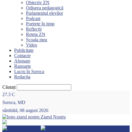
Obiectiv ZN
Odiseea pedagogică
Parlamentul elevilor
Podcast
Portrete în timp
Reflecții
Reteta ZN
Școala mea
Video
Publicitate
Contacte
Abonare
Rapoarte
Lucru în Soroca
Redacția
Căutați
27.3
C
Soroca, MD
sâmbătă, 08 august 2026
Ziarul Nostru