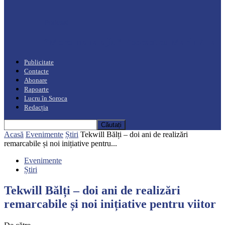
Podcast
“Moro mahalajiu” Podcast cu Marin Alla
Publicitate
Contacte
Abonare
Rapoarte
Lucru în Soroca
Redacția
Acasă
Evenimente
Știri
Tekwill Bălți – doi ani de realizări
remarcabile și noi inițiative pentru...
Evenimente
Știri
Tekwill Bălți – doi ani de realizări
remarcabile și noi inițiative pentru viitor