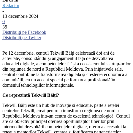
De către
Redactor
-
13 decembrie 2024
0
35
Distribuiți pe Facebook
Distribuiți pe Twitter
Pe 12 decembrie, centrul Tekwill Bălți celebrează doi ani de
activitate, consolidându-și angajamentul față de dezvoltarea
educației digitale, a competențelor IT și a ecosistemului startup-urilor
din regiunea de nord a Republicii Moldova. Prin inițiativele sale,
centrul contribuie la transformarea digitală și creșterea economică a
comunității, cu un accent special pe formarea profesională în
domeniul tehnologiilor informaționale.
Ce reprezintă Tekwill Bălți?
Tekwill Bălți este un hub de inovație și educație, parte a rețelei
centrelor Tekwill, creat pentru a transforma regiunea de nord a
Republicii Moldova într-un centru de excelență tehnologică. Centrul
are ca obiectiv principal oferirea oportunităților tinerilor prin
intermediul dezvoltării competențelor digitale, oferirea accesului la
rețeaua mentorilor Tekwill, crearea și fortificarea parteneriatelor