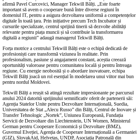
afirmă Pavel Curcovici, Manager Tekwill Bălți. „Este foarte
important să avem o cooperare bună între diverse regiuni în
domeniul IT, pentru a asigura dezvoltarea uniformă a competențelor
digitale în toată țara. Prin inițiative precum Tech Incubator și
cursurile specializate, centrul sprijină tinerii să dezvolte abilități
relevante pentru piața muncii și să contribuie la transformarea
digitală a regiunii” adaugă managerul Tekwill Bălți.
Forța motrice a centrului Tekwill Bălți este o echipă dedicată de
profesioniști care transformă viziunea în realitate. Prin
profesionalism, pasiune și angajament constant, aceștia creează
oportunități valoroase pentru comunitatea locală și pentru întreaga
regiune. Cu energie neobosită și o abordare inovatoare, echipa
Tekwill Bălți joacă un rol esențial în modelarea unui viitor mai bun
pentru nordul Moldovei.
Tekwill Bălți a reușit să atingă rezultate impresionante pe parcursul
anului 2024 datorită sprijinului semnificativ oferit de partenerii săi:
Agenția Statelor Unite pentru Dezvoltare Internațională, Suedia,
Universitatea de Stat „Alecu Russo” din Bălți, Centrul de Inovare și
Transfer Tehnologic „Nortek”, Uniunea Europeană, Fundația
Servicii de Dezvoltare din Liechtenstein, UN Women, Ministerul
German pentru Cooperare Economică și Dezvoltare (BMZ),
Guvernul Elveției, Agenția de Cooperare Internațională a Germaniei
(GIZ), SlovakAid, Helvetas, UNDP, Asociația Patronală din