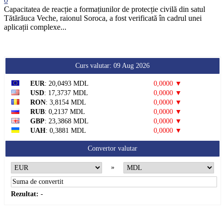
0
Capacitatea de reacție a formațiunilor de protecție civilă din satul
Tătărăuca Veche, raionul Soroca, a fost verificată în cadrul unei
aplicații complexe...
Curs valutar: 09 Aug 2026
EUR
: 20,0493 MDL
0,0000 ▼
USD
: 17,3737 MDL
0,0000 ▼
RON
: 3,8154 MDL
0,0000 ▼
RUB
: 0,2137 MDL
0,0000 ▼
GBP
: 23,3868 MDL
0,0000 ▼
UAH
: 0,3881 MDL
0,0000 ▼
Convertor valutar
»
Rezultat:
-