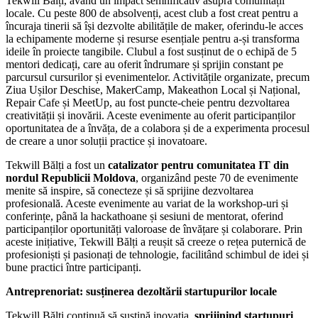
Tekwill Bălți, având un impact semnificativ asupra comunității
locale. Cu peste 800 de absolvenți, acest club a fost creat pentru a
încuraja tinerii să își dezvolte abilitățile de maker, oferindu-le acces
la echipamente moderne și resurse esențiale pentru a-și transforma
ideile în proiecte tangibile. Clubul a fost susținut de o echipă de 5
mentori dedicați, care au oferit îndrumare și sprijin constant pe
parcursul cursurilor și evenimentelor. Activitățile organizate, precum
Ziua Ușilor Deschise, MakerCamp, Makeathon Local și Național,
Repair Cafe și MeetUp, au fost puncte-cheie pentru dezvoltarea
creativității și inovării. Aceste evenimente au oferit participanților
oportunitatea de a învăța, de a colabora și de a experimenta procesul
de creare a unor soluții practice și inovatoare.
Tekwill Bălți a fost un
catalizator pentru comunitatea IT din
nordul Republicii Moldova
, organizând peste 70 de evenimente
menite să inspire, să conecteze și să sprijine dezvoltarea
profesională. Aceste evenimente au variat de la workshop-uri și
conferințe, până la hackathoane și sesiuni de mentorat, oferind
participanților oportunități valoroase de învățare și colaborare. Prin
aceste inițiative, Tekwill Bălți a reușit să creeze o rețea puternică de
profesioniști și pasionați de tehnologie, facilitând schimbul de idei și
bune practici între participanți.
Antreprenoriat: susținerea dezoltării startupurilor locale
Tekwill Bălți continuă să susțină inovația,
sprijinind startupuri