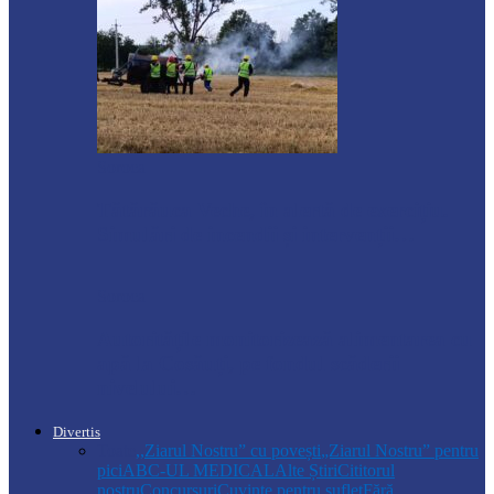
Soroca
Tătărăuca Veche, în alertă de exercițiu.
Simulări de incendii și intervenții…
Soroca
Autoritățile monitorizează alimentarea cu
apă la Cosăuți, pe fondul scăderii
nivelului…
Divertis
Toate
,,Ziarul Nostru” cu povești
„Ziarul Nostru” pentru
pici
ABC-UL MEDICAL
Alte Știri
Cititorul
nostru
Concursuri
Cuvinte pentru suflet
Fără