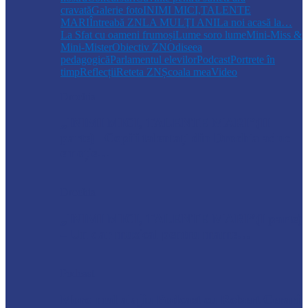
cravată
Galerie foto
INIMI MICI,TALENTE
MARI
Întreabă ZN
LA MULŢI ANI
La noi acasă la…
La Sfat cu oameni frumoși
Lume soro lume
Mini-Miss &
Mini-Mister
Obiectiv ZN
Odiseea
pedagogică
Parlamentul elevilor
Podcast
Portrete în
timp
Reflecții
Reteta ZN
Școala mea
Video
Drochia
„INIMI MICI, TALENTE MARI”(II
parte)– Copiii talentați din Drochia aduc
emoție…
Drochia
„INIMI MICI, TALENTE MARI”(I parte)
– Un dar muzical pentru mame…
Podcast
Moro mahalajiu Podcast cu Robert Cerari