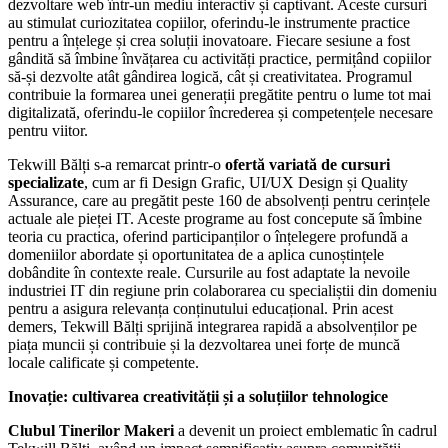
dezvoltare web într-un mediu interactiv și captivant. Aceste cursuri
au stimulat curiozitatea copiilor, oferindu-le instrumente practice
pentru a înțelege și crea soluții inovatoare. Fiecare sesiune a fost
gândită să îmbine învățarea cu activități practice, permițând copiilor
să-și dezvolte atât gândirea logică, cât și creativitatea. Programul
contribuie la formarea unei generații pregătite pentru o lume tot mai
digitalizată, oferindu-le copiilor încrederea și competențele necesare
pentru viitor.
Tekwill Bălți s-a remarcat printr-o
ofertă variată de cursuri
specializate
, cum ar fi Design Grafic, UI/UX Design și Quality
Assurance, care au pregătit peste 160 de absolvenți pentru cerințele
actuale ale pieței IT. Aceste programe au fost concepute să îmbine
teoria cu practica, oferind participanților o înțelegere profundă a
domeniilor abordate și oportunitatea de a aplica cunoștințele
dobândite în contexte reale. Cursurile au fost adaptate la nevoile
industriei IT din regiune prin colaborarea cu specialiștii din domeniu
pentru a asigura relevanța conținutului educațional. Prin acest
demers, Tekwill Bălți sprijină integrarea rapidă a absolvenților pe
piața muncii și contribuie și la dezvoltarea unei forțe de muncă
locale calificate și competente.
Inovație: cultivarea creativității și a soluțiilor tehnologice
Clubul Tinerilor Makeri
a devenit un proiect emblematic în cadrul