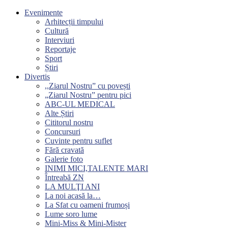
Evenimente
Arhitecții timpului
Cultură
Interviuri
Reportaje
Sport
Știri
Divertis
,,Ziarul Nostru” cu povești
„Ziarul Nostru” pentru pici
ABC-UL MEDICAL
Alte Știri
Cititorul nostru
Concursuri
Cuvinte pentru suflet
Fără cravată
Galerie foto
INIMI MICI,TALENTE MARI
Întreabă ZN
LA MULŢI ANI
La noi acasă la…
La Sfat cu oameni frumoși
Lume soro lume
Mini-Miss & Mini-Mister