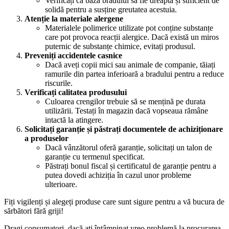
Verificați ca baza bradului să fie dreaptă și suficient de
solidă pentru a susține greutatea acestuia.
Atenție la materiale alergene
Materialele polimerice utilizate pot conține substanțe
care pot provoca reacții alergice. Dacă există un miros
puternic de substanțe chimice, evitați produsul.
Preveniți accidentele casnice
Dacă aveți copii mici sau animale de companie, tăiați
ramurile din partea inferioară a bradului pentru a reduce
riscurile.
Verificați calitatea produsului
Culoarea crengilor trebuie să se mențină pe durata
utilizării. Testați în magazin dacă vopseaua rămâne
intactă la atingere.
Solicitați garanție și păstrați documentele de achiziționare
a produselor
Dacă vânzătorul oferă garanție, solicitați un talon de
garanție cu termenul specificat.
Păstrați bonul fiscal și certificatul de garanție pentru a
putea dovedi achiziția în cazul unor probleme
ulterioare.
Fiți vigilenți și alegeți produse care sunt sigure pentru a vă bucura de
sărbători fără griji!
Dragi consumatori, dacă ați întâmpinat vreo problemă la procurarea