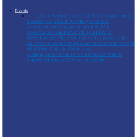
Divertis
Toate
,,Ziarul Nostru” cu povești
„Ziarul Nostru” pentru
pici
ABC-UL MEDICAL
Alte Știri
Cititorul
nostru
Concursuri
Cuvinte pentru suflet
Fără
cravată
Galerie foto
INIMI MICI,TALENTE
MARI
Întreabă ZN
LA MULŢI ANI
La noi acasă la…
La Sfat cu oameni frumoși
Lume soro lume
Mini-Miss &
Mini-Mister
Obiectiv ZN
Odiseea
pedagogică
Parlamentul elevilor
Podcast
Portrete în
timp
Reflecții
Reteta ZN
Școala mea
Video
Drochia
„INIMI MICI, TALENTE MARI”(II
parte)– Copiii talentați din Drochia aduc
emoție…
Drochia
„INIMI MICI, TALENTE MARI”(I parte)
– Un dar muzical pentru mame…