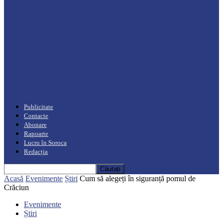
Podcast
Moro mahalajiu Podcast cu Robert Cerari
Podcast
“Moro mahalajiu” Podcast cu Marin Alla
Publicitate
Contacte
Abonare
Rapoarte
Lucru în Soroca
Redacția
Acasă
Evenimente
Știri
Cum să alegeți în siguranță pomul de
Crăciun
Evenimente
Știri