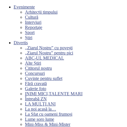
Evenimente
Arhitecții timpului
Cultură
Interviuri
Reportaje
Sport
Știri
Divertis
,,Ziarul Nostru” cu povești
„Ziarul Nostru” pentru pici
ABC-UL MEDICAL
Alte Știri
Cititorul nostru
Concursuri
Cuvinte pentru suflet
Fără cravată
Galerie foto
INIMI MICI,TALENTE MARI
Întreabă ZN
LA MULŢI ANI
La noi acasă la…
La Sfat cu oameni frumoși
Lume soro lume
Mini-Miss & Mini-Mister