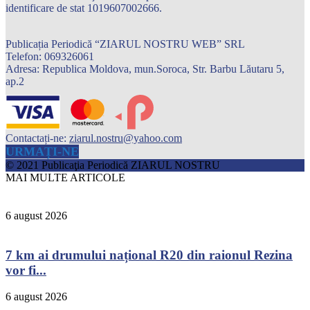
identificare de stat 1019607002666.
Publicația Periodică “ZIARUL NOSTRU WEB” SRL
Telefon: 069326061
Adresa: Republica Moldova, mun.Soroca, Str. Barbu Lăutaru 5,
ap.2
Contactați-ne:
ziarul.nostru@yahoo.com
URMAȚI-NE
© 2021 Publicaţia Periodică ZIARUL NOSTRU
MAI MULTE ARTICOLE
6 august 2026
7 km ai drumului național R20 din raionul Rezina
vor fi...
6 august 2026