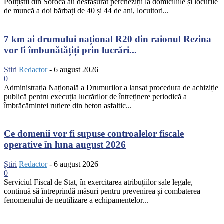
Polițiștii din Soroca au desfășurat percheziții la domiciliile și locurile
de muncă a doi bărbați de 40 și 44 de ani, locuitori...
7 km ai drumului național R20 din raionul Rezina
vor fi îmbunătățiți prin lucrări...
Știri
Redactor
-
6 august 2026
0
Administrația Națională a Drumurilor a lansat procedura de achiziție
publică pentru execuția lucrărilor de întreținere periodică a
îmbrăcămintei rutiere din beton asfaltic...
Ce domenii vor fi supuse controalelor fiscale
operative în luna august 2026
Știri
Redactor
-
6 august 2026
0
Serviciul Fiscal de Stat, în exercitarea atribuțiilor sale legale,
continuă să întreprindă măsuri pentru prevenirea și combaterea
fenomenului de neutilizare a echipamentelor...