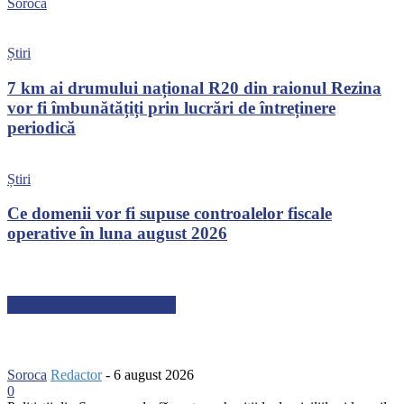
Soroca
Știri
7 km ai drumului național R20 din raionul Rezina
vor fi îmbunătățiți prin lucrări de întreținere
periodică
Știri
Ce domenii vor fi supuse controalelor fiscale
operative în luna august 2026
ARTICOLE RECENTE
Soroca
Redactor
-
6 august 2026
0