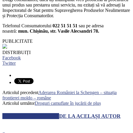
unui produs sau prestarea unui serviciu, nu ezitați să vă adresați la
Inspectoratul de Stat pentru Supravegherea Produselor Nealimentare
și Protecția Consumatorilor.
Telefonul Consumatorului
022 51 51 51
sau pe adresa
noastră:
mun. Chișinău, str. Vasile Alecsandri 78.
PUBLICITATE
DISTRIBUIȚI
Facebook
Twitter
Articolul precedent
Aderarea României la Schengen – situația
frontierei moldo – române
Articolul următor
Droguri camuflate în jucării de pluș
ARTICOLE SIMILARE
DE LA ACELAȘI AUTOR