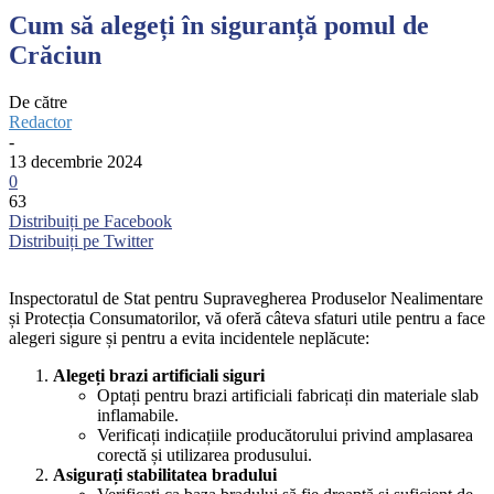
Cum să alegeți în siguranță pomul de
Crăciun
De către
Redactor
-
13 decembrie 2024
0
63
Distribuiți pe Facebook
Distribuiți pe Twitter
Inspectoratul de Stat pentru Supravegherea Produselor Nealimentare
și Protecția Consumatorilor, vă oferă câteva sfaturi utile pentru a face
alegeri sigure și pentru a evita incidentele neplăcute:
Alegeți brazi artificiali siguri
Optați pentru brazi artificiali fabricați din materiale slab
inflamabile.
Verificați indicațiile producătorului privind amplasarea
corectă și utilizarea produsului.
Asigurați stabilitatea bradului