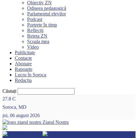
Obiectiv ZN
Odiseea pedagogică
Parlamentul elevilor
Podcast
Portrete în timp
Reflecții
Reteta ZN
Școala mea
Video
Publicitate
Contacte
Abonare
Rapoarte
Lucru în Soroca
Redacția
Căutați
27.8
C
Soroca, MD
joi, 06 august 2026
Ziarul Nostru