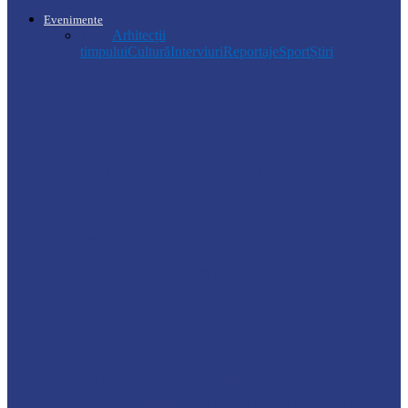
Evenimente
Toate
Arhitecții
timpului
Cultură
Interviuri
Reportaje
Sport
Știri
Soroca
Știri
7 km ai drumului național R20 din
raionul Rezina vor fi…
Știri
Ce domenii vor fi supuse controalelor
fiscale operative în luna august…
Știri
ANSA atenționează: În sezonul conservelor
de casă respectați regulile de siguranță…