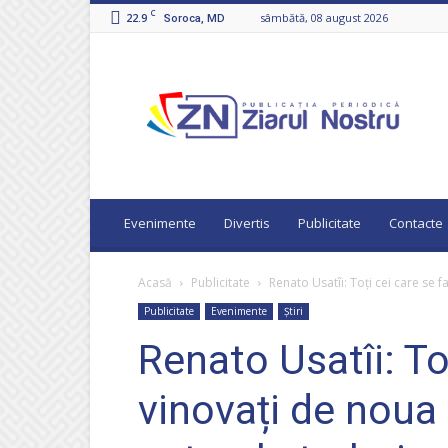
C
22.9
sâmbătă, 08 august 2026
Soroca, MD
Ziarul
Nostru
Evenimente
Divertis
Publicitate
Contacte
Acasă
Publicitate
Renato Usatîi: Toți cei care se f
Publicitate
Evenimente
Știri
Renato Usatîi: To
vinovați de noua