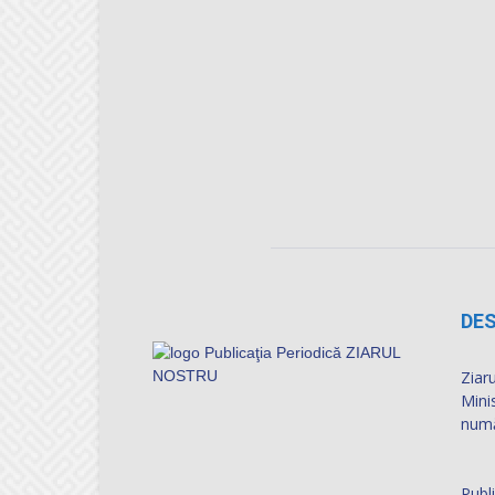
DES
Ziaru
Mini
numă
Publ