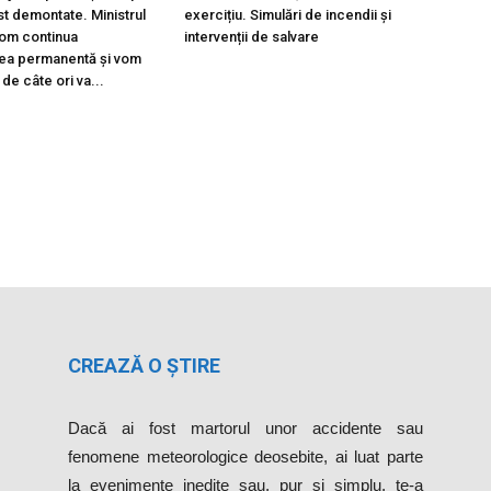
st demontate. Ministrul
exercițiu. Simulări de incendii și
Vom continua
intervenții de salvare
ea permanentă și vom
 de câte ori va...
CREAZĂ O ȘTIRE
Dacă ai fost martorul unor accidente sau
fenomene meteorologice deosebite, ai luat parte
la evenimente inedite sau, pur şi simplu, te-a