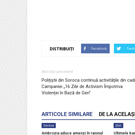
DISTRIBUIȚI
Facebook
Twitt
Articolul precedent
Polițiștii din Soroca continuă activitățile din cad
Campaniei „16 Zile de Activism Împotriva
Violenței în Bază de Gen”
ARTICOLE SIMILARE
DE LA ACELAȘ
Soroca
Știri
Ambrozia aduce amenzi în raionul
Ultimele ba