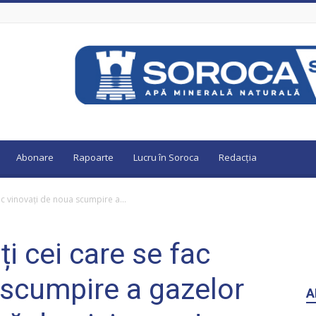
Abonare
Rapoarte
Lucru în Soroca
Redacția
ac vinovați de noua scumpire a...
ți cei care se fac
 scumpire a gazelor
A