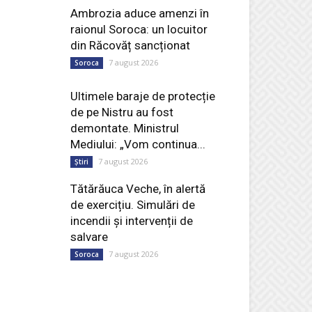
Ambrozia aduce amenzi în
raionul Soroca: un locuitor
din Răcovăț sancționat
7 august 2026
Soroca
Ultimele baraje de protecție
de pe Nistru au fost
demontate. Ministrul
Mediului: „Vom continua...
7 august 2026
Știri
Tătărăuca Veche, în alertă
de exercițiu. Simulări de
incendii și intervenții de
salvare
7 august 2026
Soroca