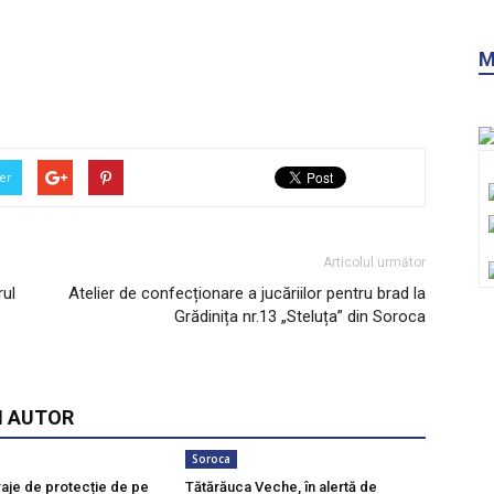
M
er
Articolul următor
rul
Atelier de confecționare a jucăriilor pentru brad la
Grădinița nr.13 „Steluța” din Soroca
I AUTOR
Soroca
raje de protecție de pe
Tătărăuca Veche, în alertă de