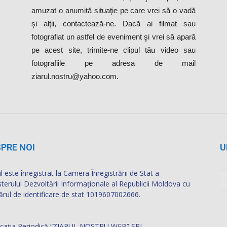
amuzat o anumită situaţie pe care vrei să o vadă
şi alţii, contactează-ne. Dacă ai filmat sau
fotografiat un astfel de eveniment şi vrei să apară
pe acest site, trimite-ne clipul tău video sau
fotografiile pe adresa de mail
ziarul.nostru@yahoo.com.
PRE NOI
U
l este înregistrat la Camera Înregistrării de Stat a
sterului Dezvoltării Informaţionale al Republicii Moldova cu
rul de identificare de stat 1019607002666.
icația Periodică “ZIARUL NOSTRU WEB” SRL