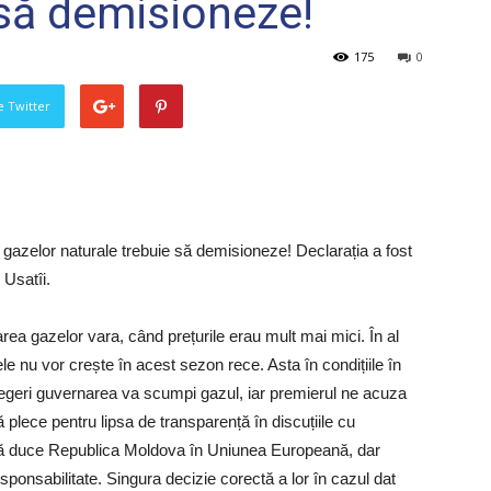
 să demisioneze!
175
0
pe Twitter
 gazelor naturale trebuie să demisioneze! Declarația a fost
 Usatîi.
rea gazelor vara, când prețurile erau mult mai mici. În al
fele nu vor crește în acest sezon rece. Asta în condițiile în
legeri guvernarea va scumpi gazul, iar premierul ne acuza
să plece pentru lipsa de transparență în discuțiile cu
ă duce Republica Moldova în Uniunea Europeană, dar
responsabilitate. Singura decizie corectă a lor în cazul dat