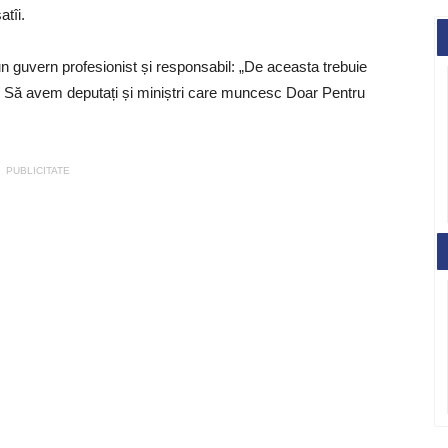
atîi.
n guvern profesionist și responsabil: „De aceasta trebuie
. Să avem deputați și miniștri care muncesc Doar Pentru
PUBLICITATE