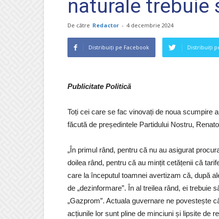
naturale trebuie
De către
Redactor
-
4 decembrie 2024
Distribuiți pe Facebook
Distribuiți 
Publicitate Politică
Toți cei care se fac vinovați de noua scumpire a
făcută de președintele Partidului Nostru, Renato
„În primul rând, pentru că nu au asigurat procura
doilea rând, pentru că au mințit cetățenii că tari
care la începutul toamnei avertizam că, după a
de „dezinformare”. În al treilea rând, ei trebuie 
„Gazprom”. Actuala guvernare ne povestește c
acțiunile lor sunt pline de minciuni și lipsite de 