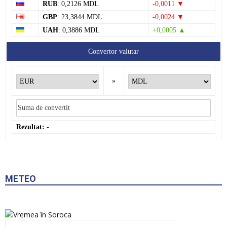
RUB
: 0,2126 MDL
-0,0011 ▼
GBP
: 23,3844 MDL
-0,0024 ▼
UAH
: 0,3886 MDL
+0,0005 ▲
Convertor valutar
»
Rezultat:
-
METEO