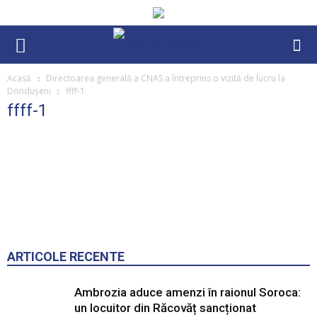
Acasă
Directoarea generală a CNAS a întreprins o vizită de lucru la
Dondușeni
ffff-1
ffff-1
ARTICOLE RECENTE
Ambrozia aduce amenzi în raionul Soroca:
un locuitor din Răcovăț sancționat