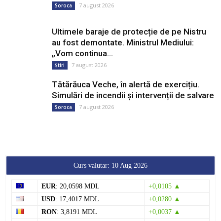
7 august 2026
Soroca
Ultimele baraje de protecție de pe Nistru
au fost demontate. Ministrul Mediului:
„Vom continua...
7 august 2026
Știri
Tătărăuca Veche, în alertă de exercițiu.
Simulări de incendii și intervenții de salvare
7 august 2026
Soroca
Curs valutar: 10 Aug 2026
EUR
: 20,0598 MDL
+0,0105 ▲
USD
: 17,4017 MDL
+0,0280 ▲
RON
: 3,8191 MDL
+0,0037 ▲