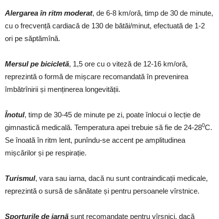
Alergarea în ritm moderat
, de 6-8 km/oră, timp de 30 de minute,
cu o frecvență cardiacă de 130 de bătăi/minut, efectuată de 1-2
ori pe săptămînă.
Mersul pe bicicletă
, 1,5 ore cu o viteză de 12-16 km/oră,
reprezintă o formă de mișcare recomandată în prevenirea
îmbătrînirii și menținerea longevității.
Înotul
, timp de 30-45 de minute pe zi, poate înlocui o lecție de
0
gimnastică medicală. Temperatura apei trebuie să fie de 24-28
C.
Se înoată în ritm lent, punîndu-se accent pe amplitudinea
mișcărilor și pe respirație.
Turismul
, vara sau iarna, dacă nu sunt contraindicații medicale,
reprezintă o sursă de sănătate și pentru persoanele vîrstnice.
Sporturile de iarnă
sunt recomandate pentru vîrsnici, dacă