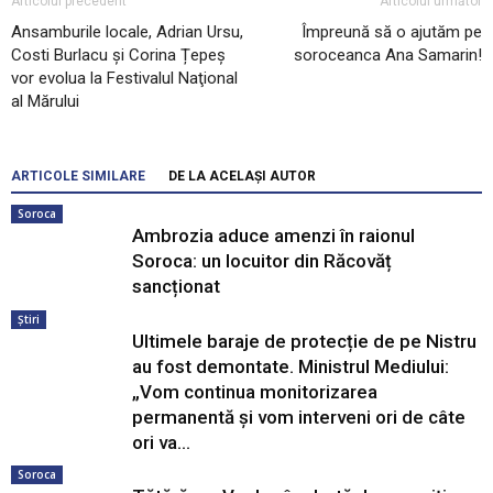
Articolul precedent
Articolul următor
Ansamburile locale, Adrian Ursu,
Împreună să o ajutăm pe
Costi Burlacu și Corina Țepeș
soroceanca Ana Samarin!
vor evolua la Festivalul Naţional
al Mărului
ARTICOLE SIMILARE
DE LA ACELAȘI AUTOR
Soroca
Ambrozia aduce amenzi în raionul
Soroca: un locuitor din Răcovăț
sancționat
Știri
Ultimele baraje de protecție de pe Nistru
au fost demontate. Ministrul Mediului:
„Vom continua monitorizarea
permanentă și vom interveni ori de câte
ori va...
Soroca