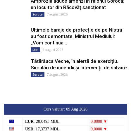
Ultimele baraje de protecție de pe Nistru
au fost demontate. Ministrul Mediului:
„Vom continua...
7 august 2026
Știri
Tătărăuca Veche, în alertă de exercițiu.
Simulări de incendii și intervenții de salvare
7 august 2026
Soroca
Curs valutar: 09 Aug 2026
EUR
: 20,0493 MDL
0,0000 ▼
USD
: 17,3737 MDL
0,0000 ▼
RON
: 3,8154 MDL
0,0000 ▼
RUB
: 0,2137 MDL
0,0000 ▼