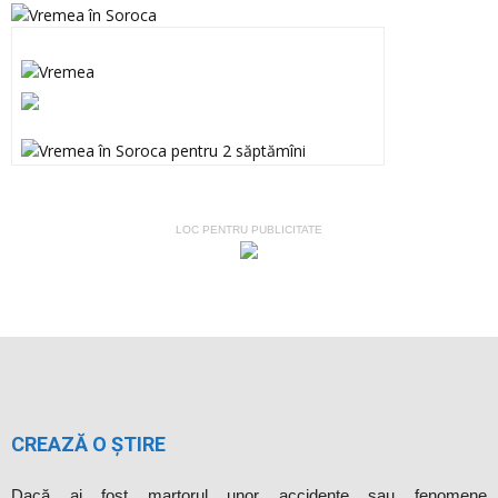
LOC PENTRU PUBLICITATE
CREAZĂ O ȘTIRE
Dacă ai fost martorul unor accidente sau fenomene
meteorologice deosebite, ai luat parte la evenimente inedite sau,
pur şi simplu, te-a amuzat o anumită situaţie pe care vrei să o