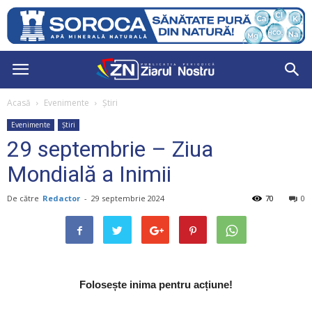
Acasă
Evenimente
Știri
Evenimente
Știri
29 septembrie – Ziua
Mondială a Inimii
De către
Redactor
-
29 septembrie 2024
70
0
Folosește inima pentru acțiune!