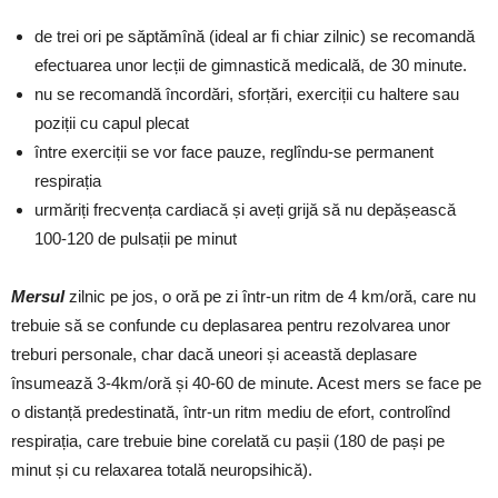
de trei ori pe săptămînă (ideal ar fi chiar zilnic) se recomandă
efectuarea unor lecții de gimnastică medicală, de 30 minute.
nu se recomandă încordări, sforțări, exerciții cu haltere sau
poziții cu capul plecat
între exerciții se vor face pauze, reglîndu-se permanent
respirația
urmăriți frecvența cardiacă și aveți grijă să nu depășească
100-120 de pulsații pe minut
Mersul
zilnic pe jos, o oră pe zi într-un ritm de 4 km/oră, care nu
trebuie să se confunde cu deplasarea pentru rezolvarea unor
treburi personale, char dacă uneori și această deplasare
însumează 3-4km/oră și 40-60 de minute. Acest mers se face pe
o distanță predestinată, într-un ritm mediu de efort, controlînd
respirația, care trebuie bine corelată cu pașii (180 de pași pe
minut și cu relaxarea totală neuropsihică).