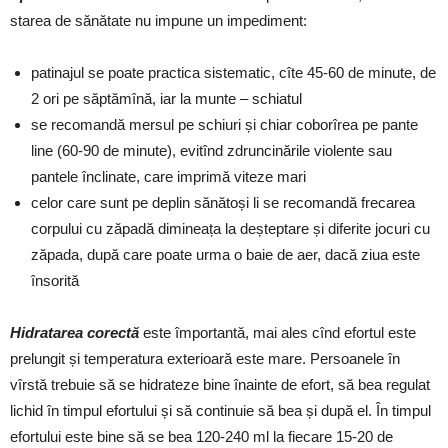
starea de sănătate nu impune un impediment:
patinajul se poate practica sistematic, cîte 45-60 de minute, de
2 ori pe săptămînă, iar la munte – schiatul
se recomandă mersul pe schiuri și chiar coborîrea pe pante
line (60-90 de minute), evitînd zdruncinările violente sau
pantele înclinate, care imprimă viteze mari
celor care sunt pe deplin sănătoși li se recomandă frecarea
corpului cu zăpadă dimineața la deșteptare și diferite jocuri cu
zăpada, după care poate urma o baie de aer, dacă ziua este
însorită
Hidratarea
corectă
este împortantă, mai ales cînd efortul este
prelungit și temperatura exterioară este mare. Persoanele în
vîrstă trebuie să se hidrateze bine înainte de efort, să bea regulat
lichid în timpul efortului și să continuie să bea și după el. În timpul
efortului este bine să se bea 120-240 ml la fiecare 15-20 de