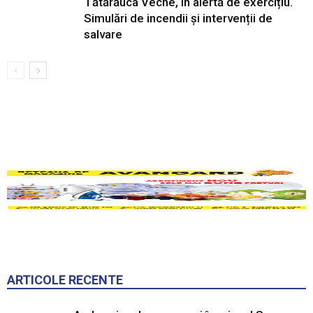
Tătărăuca Veche, în alertă de exercițiu.
Simulări de incendii și intervenții de
salvare
ARTICOLE RECENTE
Ambrozia aduce amenzi în raionul Soroca:
un locuitor din Răcovăț sancționat
7 august 2026
Soroca