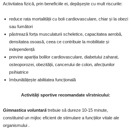
Activitatea fizică, prin beneficiile ei, depășește cu mult riscurile:
reduce rata mortalității cu boli cardiovasculare, chiar și la obezi
sau fumători
păstrează forța musculaturii scheletice, capacitatea aerobă,
densitatea osoasă, ceea ce contribuie la mobilitate și
independență
previne apariția bolilor cardiovasculare, diabetului zaharat,
osteoporozei, obezității, cancerului de colon, afecțiunilor
psihiatrice
îmbunătățește abilitatea funcțională
Activități sportive recomandate vîrstnicului:
Gimnastica voluntară
trebuie să dureze 10-15 minute,
constituind un mijloc eficient de stimulare a funcțiilor vitale ale
organismului .