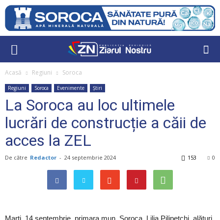
Acasă
Regiuni
Soroca
Regiuni
Soroca
Evenimente
Știri
La Soroca au loc ultimele
lucrări de construcție a căii de
acces la ZEL
De către
Redactor
-
24 septembrie 2024
153
0
Marți, 14 septembrie, primara mun. Soroca, Lilia Pilipețchi, alături