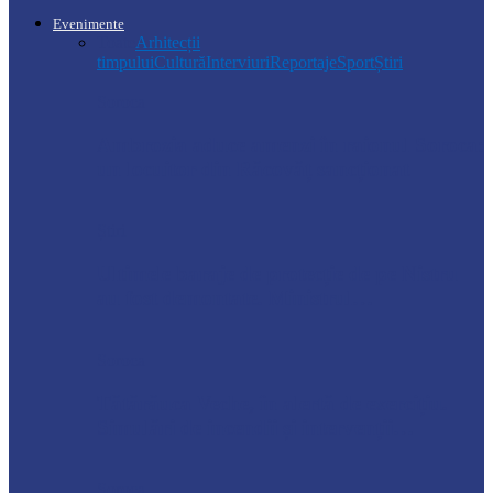
Evenimente
Toate
Arhitecții
timpului
Cultură
Interviuri
Reportaje
Sport
Știri
Soroca
Ambrozia aduce amenzi în raionul Soroca:
un locuitor din Răcovăț sancționat
Știri
Ultimele baraje de protecție de pe Nistru
au fost demontate. Ministrul…
Soroca
Tătărăuca Veche, în alertă de exercițiu.
Simulări de incendii și intervenții…
Soroca