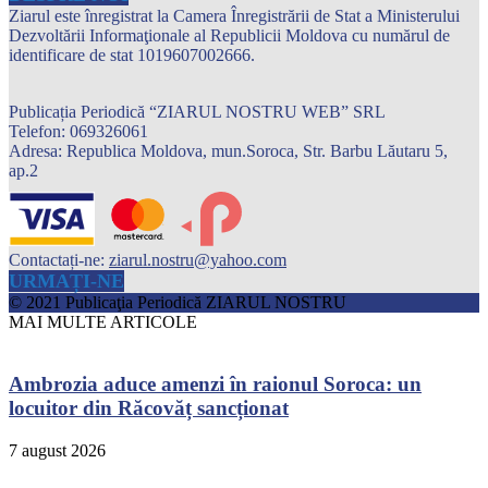
Ziarul este înregistrat la Camera Înregistrării de Stat a Ministerului
Dezvoltării Informaţionale al Republicii Moldova cu numărul de
identificare de stat 1019607002666.
Publicația Periodică “ZIARUL NOSTRU WEB” SRL
Telefon: 069326061
Adresa: Republica Moldova, mun.Soroca, Str. Barbu Lăutaru 5,
ap.2
Contactați-ne:
ziarul.nostru@yahoo.com
URMAȚI-NE
© 2021 Publicaţia Periodică ZIARUL NOSTRU
MAI MULTE ARTICOLE
Ambrozia aduce amenzi în raionul Soroca: un
locuitor din Răcovăț sancționat
7 august 2026