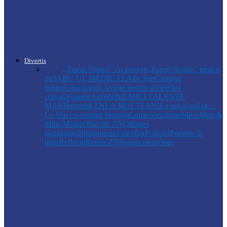
Autoritățile monitorizează alimentarea cu
apă la Cosăuți, pe fondul scăderii
nivelului…
Divertis
Toate
,,Ziarul Nostru” cu povești
„Ziarul Nostru” pentru
pici
ABC-UL MEDICAL
Alte Știri
Cititorul
nostru
Concursuri
Cuvinte pentru suflet
Fără
cravată
Galerie foto
INIMI MICI,TALENTE
MARI
Întreabă ZN
LA MULŢI ANI
La noi acasă la…
La Sfat cu oameni frumoși
Lume soro lume
Mini-Miss &
Mini-Mister
Obiectiv ZN
Odiseea
pedagogică
Parlamentul elevilor
Podcast
Portrete în
timp
Reflecții
Reteta ZN
Școala mea
Video
Drochia
„INIMI MICI, TALENTE MARI”(II
parte)– Copiii talentați din Drochia aduc
emoție…