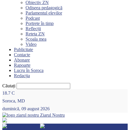
Obiectiv ZN
Odiseea pedagogică
Parlamentul elevilor
Podcast
Portrete în timp
Reflecții
Reteta ZN
Școala mea
Video
Publicitate
Contacte
Abonare
Rapoarte
Lucru în Soroca
Redacția
Căutați
18.7
C
Soroca, MD
duminică, 09 august 2026
Ziarul Nostru