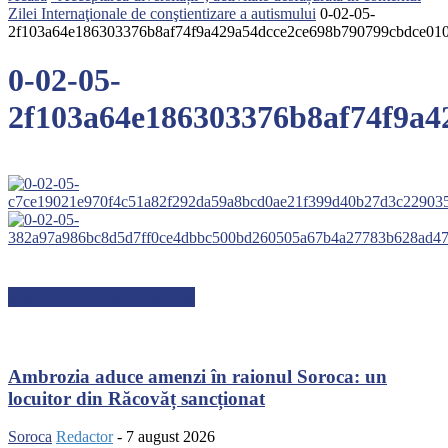
Zilei Internaţionale de conştientizare a autismului
0-02-05-
2f103a64e186303376b8af74f9a429a54dcce2ce698b790799cbdce01
0-02-05-
2f103a64e186303376b8af74f9a4
ARTICOLE RECENTE
Ambrozia aduce amenzi în raionul Soroca: un
locuitor din Răcovăț sancționat
Soroca
Redactor
-
7 august 2026