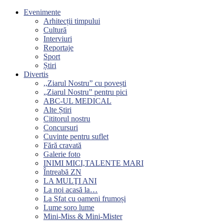
Evenimente
Arhitecții timpului
Cultură
Interviuri
Reportaje
Sport
Știri
Divertis
,,Ziarul Nostru” cu povești
„Ziarul Nostru” pentru pici
ABC-UL MEDICAL
Alte Știri
Cititorul nostru
Concursuri
Cuvinte pentru suflet
Fără cravată
Galerie foto
INIMI MICI,TALENTE MARI
Întreabă ZN
LA MULŢI ANI
La noi acasă la…
La Sfat cu oameni frumoși
Lume soro lume
Mini-Miss & Mini-Mister