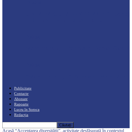
Drochia
„INIMI MICI, TALENTE MARI”(I parte)
– Un dar muzical pentru mame…
Podcast
Moro mahalajiu Podcast cu Robert Cerari
Podcast
“Moro mahalajiu” Podcast cu Marin Alla
Publicitate
Contacte
Abonare
Rapoarte
Lucru în Soroca
Redacția
Acasă
“Acceptarea diversității”, activitate desfășurată în contextul