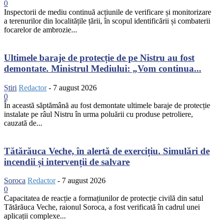
0
Inspectorii de mediu continuă acțiunile de verificare și monitorizare
a terenurilor din localitățile țării, în scopul identificării și combaterii
focarelor de ambrozie...
Ultimele baraje de protecție de pe Nistru au fost
demontate. Ministrul Mediului: „Vom continua...
Știri
Redactor
-
7 august 2026
0
În această săptămână au fost demontate ultimele baraje de protecție
instalate pe râul Nistru în urma poluării cu produse petroliere,
cauzată de...
Tătărăuca Veche, în alertă de exercițiu. Simulări de
incendii și intervenții de salvare
Soroca
Redactor
-
7 august 2026
0
Capacitatea de reacție a formațiunilor de protecție civilă din satul
Tătărăuca Veche, raionul Soroca, a fost verificată în cadrul unei
aplicații complexe...