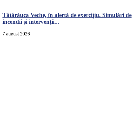
Tătărăuca Veche, în alertă de exercițiu. Simulări de
incendii și intervenții...
7 august 2026