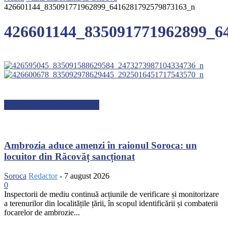
426601144_835091771962899_6416281792579873163_n
426601144_835091771962899_6
ARTICOLE RECENTE
Ambrozia aduce amenzi în raionul Soroca: un
locuitor din Răcovăț sancționat
Soroca
Redactor
-
7 august 2026
0
Inspectorii de mediu continuă acțiunile de verificare și monitorizare
a terenurilor din localitățile țării, în scopul identificării și combaterii
focarelor de ambrozie...