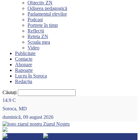
Obiectiv ZN
Odiseea pedagogică
Parlamentul elevilor
Podcast
Portrete în timp
Reflecții
Reteta ZN
Școala mea
Video
Publicitate
Contacte
Abonare
Rapoarte
Lucru în Soroca
Redacția
Căutați
14.9
C
Soroca, MD
duminică, 09 august 2026
Ziarul Nostru