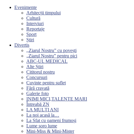
Evenimente
Arhitecții timpului
Cultură
Interviuri
Reportaje
Sport
Știri
Divertis
,,Ziarul Nostru” cu povești
„Ziarul Nostru” pentru pici
ABC-UL MEDICAL
Alte Știri
Cititorul nostru
Concursuri
Cuvinte pentru suflet
Fără cravată
Galerie foto
INIMI MICI,TALENTE MARI
Întreabă ZN
LA MULŢI ANI
La noi acasă la…
La Sfat cu oameni frumoși
Lume soro lume
Mini-Miss & Mini-Mister