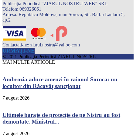
Publicația Periodică “ZIARUL NOSTRU WEB” SRL
Telefon: 069326061
Adresa: Republica Moldova, mun.Soroca, Str. Barbu Lăutaru 5,
ap.2
Contactați-ne:
ziarul.nostru@yahoo.com
URMAȚI-NE
© 2021 Publicaţia Periodică ZIARUL NOSTRU
MAI MULTE ARTICOLE
Ambrozia aduce amenzi în raionul Soroca: un
locuitor din Răcovăț sancționat
7 august 2026
Ultimele baraje de protecție de pe Nistru au fost
demontate. Ministrul...
7 august 2026