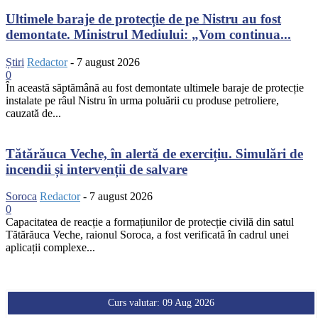
Ultimele baraje de protecție de pe Nistru au fost
demontate. Ministrul Mediului: „Vom continua...
Știri
Redactor
-
7 august 2026
0
În această săptămână au fost demontate ultimele baraje de protecție
instalate pe râul Nistru în urma poluării cu produse petroliere,
cauzată de...
Tătărăuca Veche, în alertă de exercițiu. Simulări de
incendii și intervenții de salvare
Soroca
Redactor
-
7 august 2026
0
Capacitatea de reacție a formațiunilor de protecție civilă din satul
Tătărăuca Veche, raionul Soroca, a fost verificată în cadrul unei
aplicații complexe...
Curs valutar: 09 Aug 2026