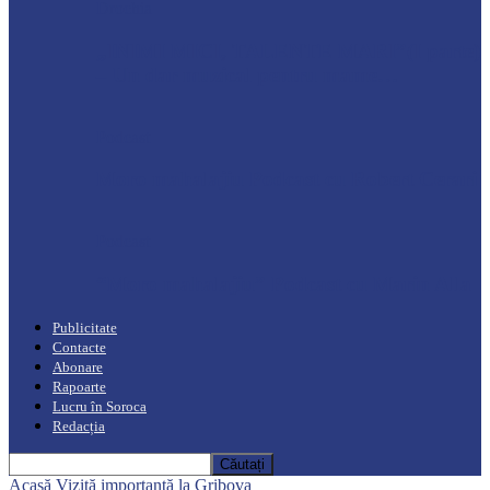
Drochia
„INIMI MICI, TALENTE MARI”(I parte)
– Un dar muzical pentru mame…
Podcast
Moro mahalajiu Podcast cu Robert Cerari
Podcast
“Moro mahalajiu” Podcast cu Marin Alla
Publicitate
Contacte
Abonare
Rapoarte
Lucru în Soroca
Redacția
Acasă
Vizită importantă la Gribova