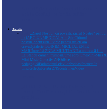
Autoritățile monitorizează alimentarea cu
apă la Cosăuți, pe fondul scăderii
nivelului…
Divertis
Toate
,,Ziarul Nostru” cu povești
„Ziarul Nostru” pentru
pici
ABC-UL MEDICAL
Alte Știri
Cititorul
nostru
Concursuri
Cuvinte pentru suflet
Fără
cravată
Galerie foto
INIMI MICI,TALENTE
MARI
Întreabă ZN
LA MULŢI ANI
La noi acasă la…
La Sfat cu oameni frumoși
Lume soro lume
Mini-Miss &
Mini-Mister
Obiectiv ZN
Odiseea
pedagogică
Parlamentul elevilor
Podcast
Portrete în
timp
Reflecții
Reteta ZN
Școala mea
Video
Drochia
„INIMI MICI, TALENTE MARI”(II
parte)– Copiii talentați din Drochia aduc
emoție…