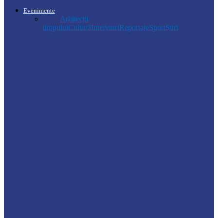
Evenimente
Toate
Arhitecții
timpului
Cultură
Interviuri
Reportaje
Sport
Știri
Soroca
Ambrozia aduce amenzi în raionul Soroca:
un locuitor din Răcovăț sancționat
Știri
Ultimele baraje de protecție de pe Nistru
au fost demontate. Ministrul…
Soroca
Tătărăuca Veche, în alertă de exercițiu.
Simulări de incendii și intervenții…
Soroca