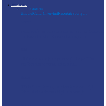
Evenimente
Toate
Arhitecții
timpului
Cultură
Interviuri
Reportaje
Sport
Știri
Soroca
Ambrozia aduce amenzi în raionul Soroca:
un locuitor din Răcovăț sancționat
Știri
Ultimele baraje de protecție de pe Nistru
au fost demontate. Ministrul…
Soroca
Tătărăuca Veche, în alertă de exercițiu.
Simulări de incendii și intervenții…
Soroca