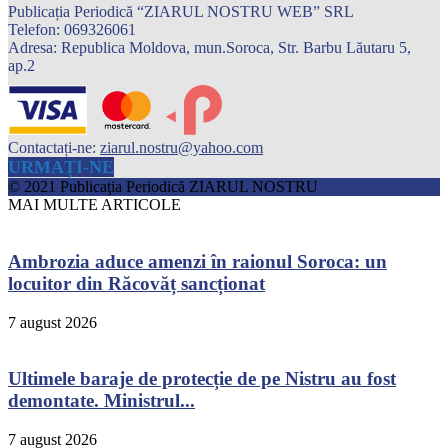
Publicația Periodică “ZIARUL NOSTRU WEB” SRL
Telefon: 069326061
Adresa: Republica Moldova, mun.Soroca, Str. Barbu Lăutaru 5,
ap.2
Contactați-ne:
ziarul.nostru@yahoo.com
URMAȚI-NE
© 2021 Publicaţia Periodică ZIARUL NOSTRU
MAI MULTE ARTICOLE
Ambrozia aduce amenzi în raionul Soroca: un
locuitor din Răcovăț sancționat
7 august 2026
Ultimele baraje de protecție de pe Nistru au fost
demontate. Ministrul...
7 august 2026