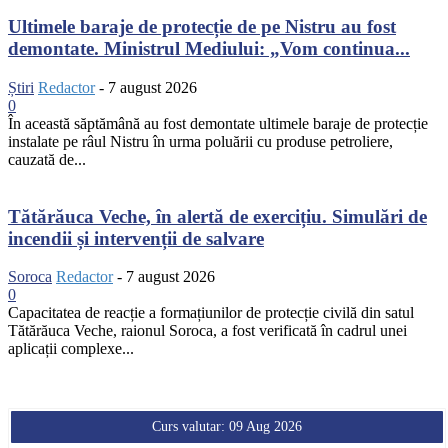
Ultimele baraje de protecție de pe Nistru au fost
demontate. Ministrul Mediului: „Vom continua...
Știri
Redactor
-
7 august 2026
0
În această săptămână au fost demontate ultimele baraje de protecție
instalate pe râul Nistru în urma poluării cu produse petroliere,
cauzată de...
Tătărăuca Veche, în alertă de exercițiu. Simulări de
incendii și intervenții de salvare
Soroca
Redactor
-
7 august 2026
0
Capacitatea de reacție a formațiunilor de protecție civilă din satul
Tătărăuca Veche, raionul Soroca, a fost verificată în cadrul unei
aplicații complexe...
Curs valutar: 09 Aug 2026