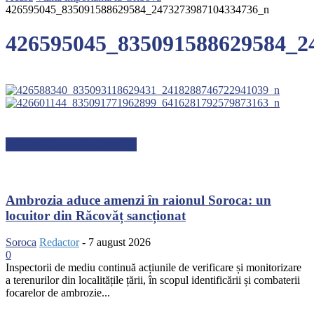
426595045_835091588629584_2473273987104334736_n
426595045_835091588629584_2
ARTICOLE RECENTE
Ambrozia aduce amenzi în raionul Soroca: un
locuitor din Răcovăț sancționat
Soroca
Redactor
-
7 august 2026
0
Inspectorii de mediu continuă acțiunile de verificare și monitorizare
a terenurilor din localitățile țării, în scopul identificării și combaterii
focarelor de ambrozie...