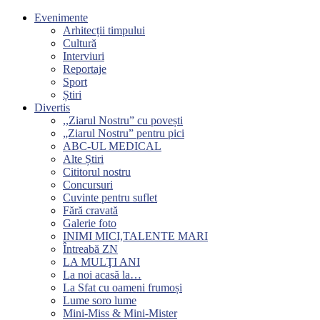
Evenimente
Arhitecții timpului
Cultură
Interviuri
Reportaje
Sport
Știri
Divertis
,,Ziarul Nostru” cu povești
„Ziarul Nostru” pentru pici
ABC-UL MEDICAL
Alte Știri
Cititorul nostru
Concursuri
Cuvinte pentru suflet
Fără cravată
Galerie foto
INIMI MICI,TALENTE MARI
Întreabă ZN
LA MULŢI ANI
La noi acasă la…
La Sfat cu oameni frumoși
Lume soro lume
Mini-Miss & Mini-Mister