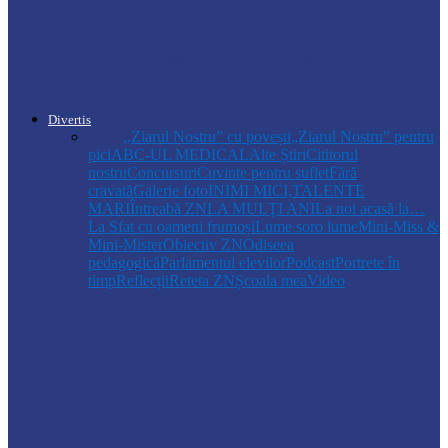
Autoritățile monitorizează alimentarea cu
apă la Cosăuți, pe fondul scăderii
nivelului…
Divertis
Toate
,,Ziarul Nostru” cu povești
„Ziarul Nostru” pentru
pici
ABC-UL MEDICAL
Alte Știri
Cititorul
nostru
Concursuri
Cuvinte pentru suflet
Fără
cravată
Galerie foto
INIMI MICI,TALENTE
MARI
Întreabă ZN
LA MULŢI ANI
La noi acasă la…
La Sfat cu oameni frumoși
Lume soro lume
Mini-Miss &
Mini-Mister
Obiectiv ZN
Odiseea
pedagogică
Parlamentul elevilor
Podcast
Portrete în
timp
Reflecții
Reteta ZN
Școala mea
Video
Drochia
„INIMI MICI, TALENTE MARI”(II
parte)– Copiii talentați din Drochia aduc
emoție…