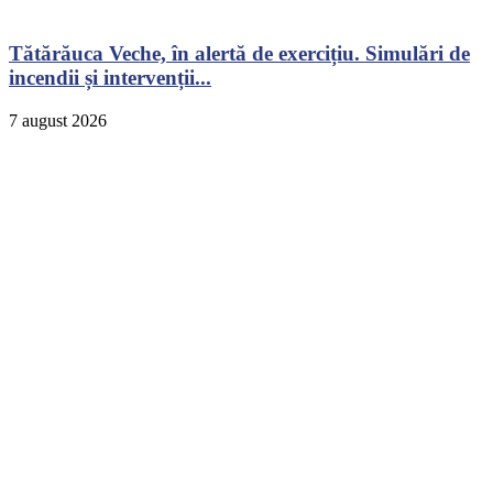
Tătărăuca Veche, în alertă de exercițiu. Simulări de
incendii și intervenții...
7 august 2026