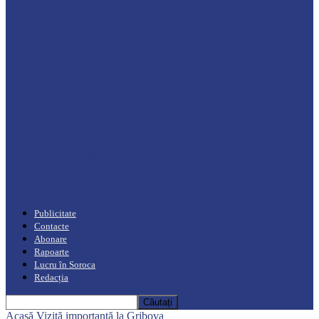
Drochia
„INIMI MICI, TALENTE MARI”(I parte)
– Un dar muzical pentru mame…
Podcast
Moro mahalajiu Podcast cu Robert Cerari
Podcast
“Moro mahalajiu” Podcast cu Marin Alla
Publicitate
Contacte
Abonare
Rapoarte
Lucru în Soroca
Redacția
Acasă
Vizită importantă la Gribova