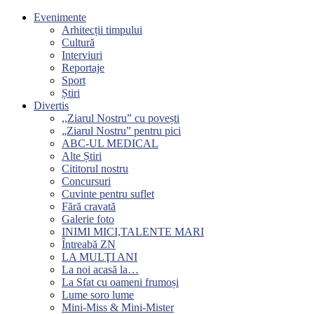
Evenimente
Arhitecții timpului
Cultură
Interviuri
Reportaje
Sport
Știri
Divertis
,,Ziarul Nostru” cu povești
„Ziarul Nostru” pentru pici
ABC-UL MEDICAL
Alte Știri
Cititorul nostru
Concursuri
Cuvinte pentru suflet
Fără cravată
Galerie foto
INIMI MICI,TALENTE MARI
Întreabă ZN
LA MULŢI ANI
La noi acasă la…
La Sfat cu oameni frumoși
Lume soro lume
Mini-Miss & Mini-Mister