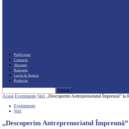
Podcast
Moro mahalajiu Podcast cu Robert Cerari
Podcast
“Moro mahalajiu” Podcast cu Marin Alla
Publicitate
Contacte
Abonare
Rapoarte
Lucru în Soroca
Redacția
Acasă
Evenimente
Știri
,,Descoperim Antreprenoriatul Împreună” la 
Evenimente
Știri
,,Descoperim Antreprenoriatul Împreună” 