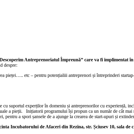
,Descoperim Antreprenoriatul Împreună” care va fi implimentat în
nd despre:
ea pieței….. etc – pentru potențialiii antreprenori și întreprinderi startap-
e cu suportul experților în domeniu și antreprenorilor cu experiență, incl
ctuale a pieții. Inițiatorii programului își propun ca un număr de cât ma
ri, pentru a spori șansele de a ajunge la crearea de start-upuri și extinder
nta Incubatorului de Afaceri din Rezina, str. Șciusev 10, sala de c