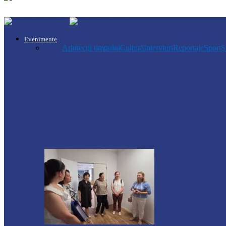
Evenimente
Toate
Arhitecții timpului
Cultură
Interviuri
Reportaje
Sport
Ș
Drochia
Ploile puternice au blocat un sector de dr
Ocnița
Intervenții ale Poliției din cauza vremii nefa