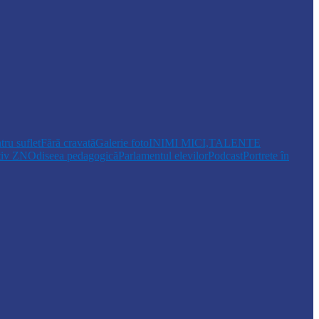
tru suflet
Fără cravată
Galerie foto
INIMI MICI,TALENTE
tiv ZN
Odiseea pedagogică
Parlamentul elevilor
Podcast
Portrete în