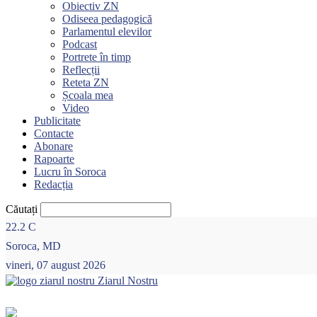
Obiectiv ZN
Odiseea pedagogică
Parlamentul elevilor
Podcast
Portrete în timp
Reflecții
Reteta ZN
Școala mea
Video
Publicitate
Contacte
Abonare
Rapoarte
Lucru în Soroca
Redacția
Căutați
22.2
C
Soroca, MD
vineri, 07 august 2026
Ziarul Nostru