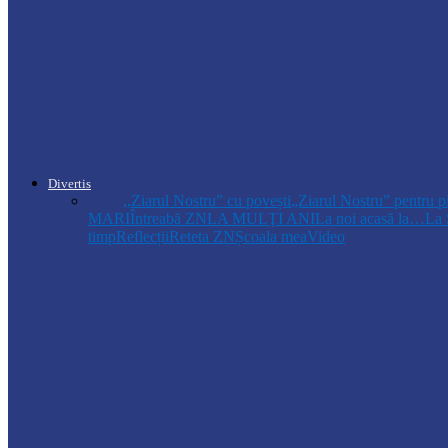
Soroca
VIZITĂ DE MONITORIZARE LA GRĂDI
Știri
Regulamentul privind relocarea profesorilo
Divertis
Toate
,,Ziarul Nostru” cu povești
„Ziarul Nostru” pentru p
MARI
Întreabă ZN
LA MULŢI ANI
La noi acasă la…
La 
timp
Reflecții
Reteta ZN
Școala mea
Video
Drochia
„INIMI MICI, TALENTE MARI”(II parte)– C
Drochia
„INIMI MICI, TALENTE MARI”(I parte) –