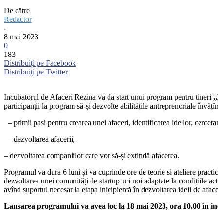
De către
Redactor
-
8 mai 2023
0
183
Distribuiți pe Facebook
Distribuiți pe Twitter
Incubatorul de Afaceri Rezina va da start unui program pentru tineri
,
participanții la program să-și dezvolte abilitățile antreprenoriale învățî
– primii pasi pentru crearea unei afaceri, identificarea ideilor, cercetar
– dezvoltarea afacerii,
– dezvoltarea companiilor care vor să-și extindă afacerea.
Programul va dura 6 luni și va cuprinde ore de teorie si ateliere practic
dezvoltarea unei comunități de startup-uri noi adaptate la condițiile a
avînd suportul necesar la etapa inicipientă în dezvoltarea ideii de aface
Lansarea programului va avea loc la 18 mai 2023, ora 10.00 în inci