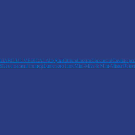
NIȚA „CĂLINA”
r, aprobat de Guvern: indemnizație de până la…
ici
ABC-UL MEDICAL
Alte Știri
Cititorul nostru
Concursuri
Cuvinte pen
Sfat cu oameni frumoși
Lume soro lume
Mini-Miss & Mini-Mister
Obiec
opiii talentați din Drochia aduc emoție…
 Un dar muzical pentru mame…