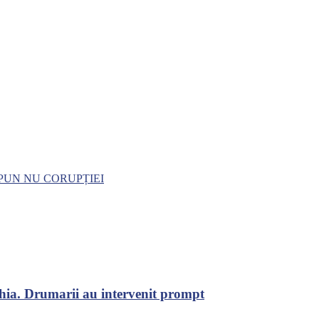
SPUN NU CORUPȚIEI
chia. Drumarii au intervenit prompt