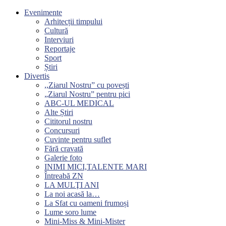
Evenimente
Arhitecții timpului
Cultură
Interviuri
Reportaje
Sport
Știri
Divertis
,,Ziarul Nostru” cu povești
„Ziarul Nostru” pentru pici
ABC-UL MEDICAL
Alte Știri
Cititorul nostru
Concursuri
Cuvinte pentru suflet
Fără cravată
Galerie foto
INIMI MICI,TALENTE MARI
Întreabă ZN
LA MULŢI ANI
La noi acasă la…
La Sfat cu oameni frumoși
Lume soro lume
Mini-Miss & Mini-Mister