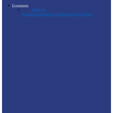
Evenimente
Toate
Arhitecții
timpului
Cultură
Interviuri
Reportaje
Sport
Știri
Soroca
Ambrozia aduce amenzi în raionul Soroca:
un locuitor din Răcovăț sancționat
Știri
Ultimele baraje de protecție de pe Nistru
au fost demontate. Ministrul…
Soroca
Tătărăuca Veche, în alertă de exercițiu.
Simulări de incendii și intervenții…
Soroca