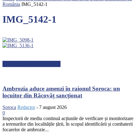
România
IMG_5142-1
IMG_5142-1
ARTICOLE RECENTE
Ambrozia aduce amenzi în raionul Soroca: un
locuitor din Răcovăț sancționat
Soroca
Redactor
-
7 august 2026
0
Inspectorii de mediu continuă acțiunile de verificare și monitorizare
a terenurilor din localitățile țării, în scopul identificării și combaterii
focarelor de ambrozie...