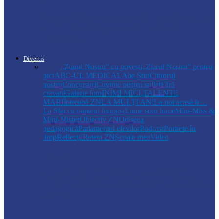
Autoritățile monitorizează alimentarea cu
apă la Cosăuți, pe fondul scăderii
nivelului…
Divertis
Toate
,,Ziarul Nostru” cu povești
„Ziarul Nostru” pentru
pici
ABC-UL MEDICAL
Alte Știri
Cititorul
nostru
Concursuri
Cuvinte pentru suflet
Fără
cravată
Galerie foto
INIMI MICI,TALENTE
MARI
Întreabă ZN
LA MULŢI ANI
La noi acasă la…
La Sfat cu oameni frumoși
Lume soro lume
Mini-Miss &
Mini-Mister
Obiectiv ZN
Odiseea
pedagogică
Parlamentul elevilor
Podcast
Portrete în
timp
Reflecții
Reteta ZN
Școala mea
Video
Drochia
„INIMI MICI, TALENTE MARI”(II
parte)– Copiii talentați din Drochia aduc
emoție…