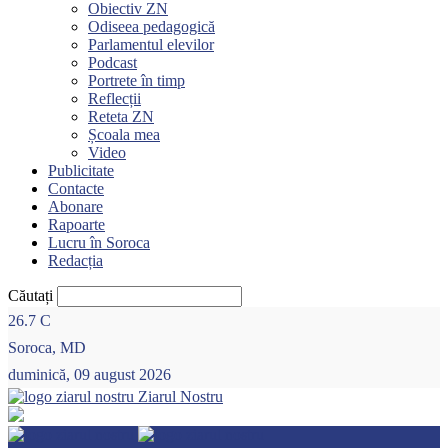
Obiectiv ZN
Odiseea pedagogică
Parlamentul elevilor
Podcast
Portrete în timp
Reflecții
Reteta ZN
Școala mea
Video
Publicitate
Contacte
Abonare
Rapoarte
Lucru în Soroca
Redacția
Căutați
26.7
C
Soroca, MD
duminică, 09 august 2026
Ziarul Nostru