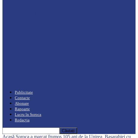
Drochia
„INIMI MICI, TALENTE MARI”(I parte)
– Un dar muzical pentru mame…
Podcast
Moro mahalajiu Podcast cu Robert Cerari
Podcast
“Moro mahalajiu” Podcast cu Marin Alla
Publicitate
Contacte
Abonare
Rapoarte
Lucru în Soroca
Redacția
Acasă
Soroca a marcat frumos 105 ani de la Unirea Basarabiei cu