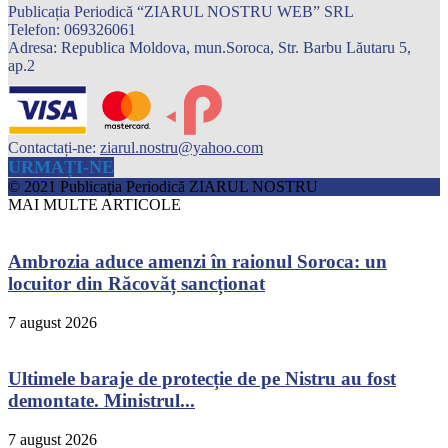
Publicația Periodică “ZIARUL NOSTRU WEB” SRL
Telefon: 069326061
Adresa: Republica Moldova, mun.Soroca, Str. Barbu Lăutaru 5,
ap.2
Contactați-ne:
ziarul.nostru@yahoo.com
URMAȚI-NE
© 2021 Publicaţia Periodică ZIARUL NOSTRU
MAI MULTE ARTICOLE
Ambrozia aduce amenzi în raionul Soroca: un
locuitor din Răcovăț sancționat
7 august 2026
Ultimele baraje de protecție de pe Nistru au fost
demontate. Ministrul...
7 august 2026