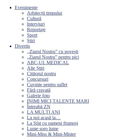
Evenimente
Arhitecții timpului
Cultură
Interviuri
Reportaje
Sport
Știri
Divertis
,,Ziarul Nostru” cu povești
„Ziarul Nostru” pentru pici
ABC-UL MEDICAL
Alte Știri
Cititorul nostru
Concursuri
Cuvinte pentru suflet
Fără cravată
Galerie foto
INIMI MICI,TALENTE MARI
Întreabă ZN
LA MULŢI ANI
La noi acasă la…
La Sfat cu oameni frumoși
Lume soro lume
Mini-Miss & Mini-Mister