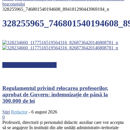
braconajului
328255965_746801540194608_894181290443969194_n
328255965_746801540194608_8
ARTICOLE RECENTE
Regulamentul privind relocarea profesorilor,
aprobat de Guvern: indemnizație de până la
300.000 de lei
Știri
Redactor
-
6 august 2026
0
Profesorii, directorii și personalul didactic auxiliar care vor accepta
să se angajeze în instituții din alte unități administrativ-teritoriale