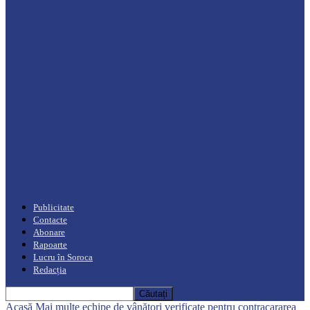
Drochia
„INIMI MICI, TALENTE MARI”(I parte)
– Un dar muzical pentru mame…
Podcast
Moro mahalajiu Podcast cu Robert Cerari
Podcast
“Moro mahalajiu” Podcast cu Marin Alla
Publicitate
Contacte
Abonare
Rapoarte
Lucru în Soroca
Redacția
Acasă
Mai multe echipe de vânători verificate pentru contracararea