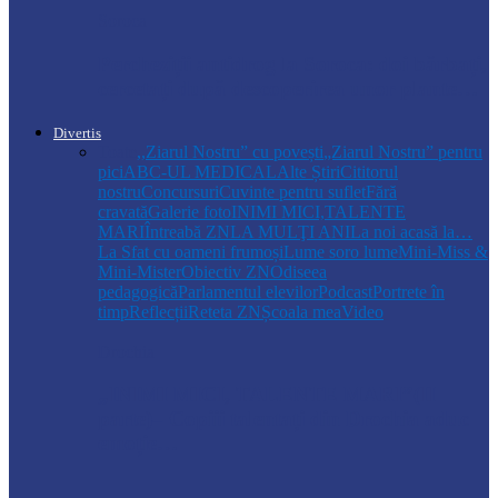
Soroca
Percheziții antidrog la Soroca: doi bărbați,
cercetați după descoperirea unor plante…
Divertis
Toate
,,Ziarul Nostru” cu povești
„Ziarul Nostru” pentru
pici
ABC-UL MEDICAL
Alte Știri
Cititorul
nostru
Concursuri
Cuvinte pentru suflet
Fără
cravată
Galerie foto
INIMI MICI,TALENTE
MARI
Întreabă ZN
LA MULŢI ANI
La noi acasă la…
La Sfat cu oameni frumoși
Lume soro lume
Mini-Miss &
Mini-Mister
Obiectiv ZN
Odiseea
pedagogică
Parlamentul elevilor
Podcast
Portrete în
timp
Reflecții
Reteta ZN
Școala mea
Video
Drochia
„INIMI MICI, TALENTE MARI”(II
parte)– Copiii talentați din Drochia aduc
emoție…