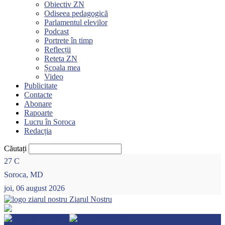
Obiectiv ZN
Odiseea pedagogică
Parlamentul elevilor
Podcast
Portrete în timp
Reflecții
Reteta ZN
Școala mea
Video
Publicitate
Contacte
Abonare
Rapoarte
Lucru în Soroca
Redacția
Căutați
27
C
Soroca, MD
joi, 06 august 2026
Ziarul Nostru