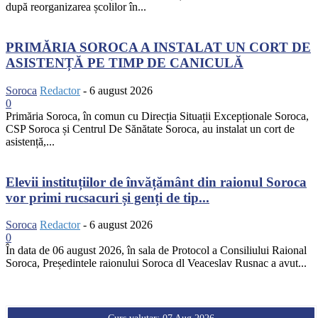
după reorganizarea școlilor în...
PRIMĂRIA SOROCA A INSTALAT UN CORT DE
ASISTENȚĂ PE TIMP DE CANICULĂ
Soroca
Redactor
-
6 august 2026
0
Primăria Soroca, în comun cu Direcția Situații Excepționale Soroca,
CSP Soroca și Centrul De Sănătate Soroca, au instalat un cort de
asistență,...
Elevii instituțiilor de învățământ din raionul Soroca
vor primi rucsacuri și genți de tip...
Soroca
Redactor
-
6 august 2026
0
În data de 06 august 2026, în sala de Protocol a Consiliului Raional
Soroca, Președintele raionului Soroca dl Veaceslav Rusnac a avut...