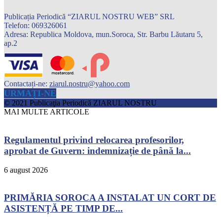
Publicația Periodică “ZIARUL NOSTRU WEB” SRL
Telefon: 069326061
Adresa: Republica Moldova, mun.Soroca, Str. Barbu Lăutaru 5,
ap.2
Contactați-ne:
ziarul.nostru@yahoo.com
URMAȚI-NE
© 2021 Publicaţia Periodică ZIARUL NOSTRU
MAI MULTE ARTICOLE
Regulamentul privind relocarea profesorilor,
aprobat de Guvern: indemnizație de până la...
6 august 2026
PRIMĂRIA SOROCA A INSTALAT UN CORT DE
ASISTENȚĂ PE TIMP DE...