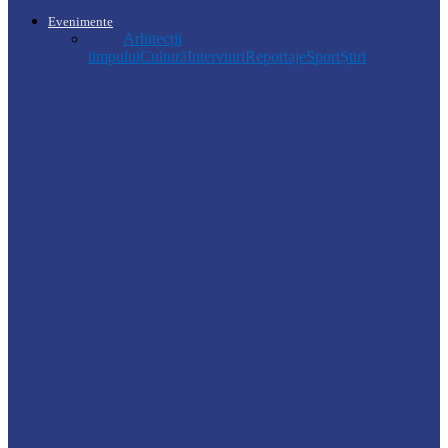
Evenimente
Toate
Arhitecții
timpului
Cultură
Interviuri
Reportaje
Sport
Știri
Știri
Regulamentul privind relocarea
profesorilor, aprobat de Guvern:
indemnizație de până la…
Soroca
PRIMĂRIA SOROCA A INSTALAT UN
CORT DE ASISTENȚĂ PE TIMP DE…
Soroca
Elevii instituțiilor de învățământ din
raionul Soroca vor primi rucsacuri și…