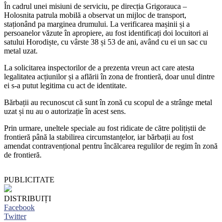
În cadrul unei misiuni de serviciu, pe direcția Grigorauca –
Holosnita patrula mobilă a observat un mijloc de transport,
staționând pa marginea drumului. La verificarea mașinii și a
persoanelor văzute în apropiere, au fost identificați doi locuitori ai
satului Horodiște, cu vârste 38 și 53 de ani, având cu ei un sac cu
metal uzat.
La solicitarea inspectorilor de a prezenta vreun act care atesta
legalitatea acțiunilor și a aflării în zona de frontieră, doar unul dintre
ei s-a putut legitima cu act de identitate.
Bărbații au recunoscut că sunt în zonă cu scopul de a strânge metal
uzat și nu au o autorizație în acest sens.
Prin urmare, uneltele speciale au fost ridicate de către polițiștii de
frontieră până la stabilirea circumstanțelor, iar bărbații au fost
amendat contravențional pentru încălcarea regulilor de regim în zonă
de frontieră.
PUBLICITATE
DISTRIBUIȚI
Facebook
Twitter