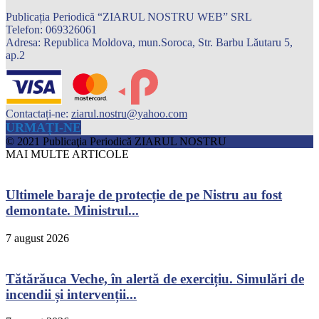
Publicația Periodică “ZIARUL NOSTRU WEB” SRL
Telefon: 069326061
Adresa: Republica Moldova, mun.Soroca, Str. Barbu Lăutaru 5,
ap.2
Contactați-ne:
ziarul.nostru@yahoo.com
URMAȚI-NE
© 2021 Publicaţia Periodică ZIARUL NOSTRU
MAI MULTE ARTICOLE
Ultimele baraje de protecție de pe Nistru au fost
demontate. Ministrul...
7 august 2026
Tătărăuca Veche, în alertă de exercițiu. Simulări de
incendii și intervenții...