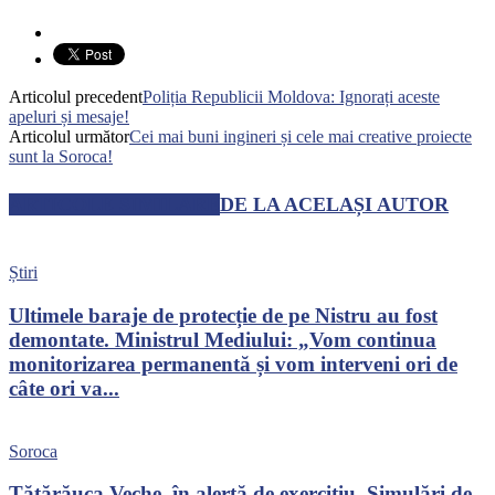
Articolul precedent
Poliția Republicii Moldova: Ignorați aceste
apeluri și mesaje!
Articolul următor
Cei mai buni ingineri și cele mai creative proiecte
sunt la Soroca!
ARTICOLE SIMILARE
DE LA ACELAȘI AUTOR
Știri
Ultimele baraje de protecție de pe Nistru au fost
demontate. Ministrul Mediului: „Vom continua
monitorizarea permanentă și vom interveni ori de
câte ori va...
Soroca
Tătărăuca Veche, în alertă de exercițiu. Simulări de