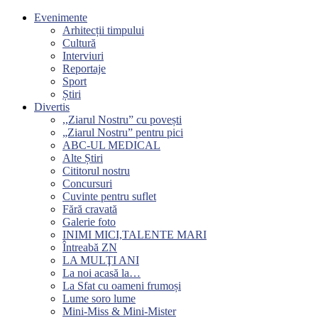
Evenimente
Arhitecții timpului
Cultură
Interviuri
Reportaje
Sport
Știri
Divertis
,,Ziarul Nostru” cu povești
„Ziarul Nostru” pentru pici
ABC-UL MEDICAL
Alte Știri
Cititorul nostru
Concursuri
Cuvinte pentru suflet
Fără cravată
Galerie foto
INIMI MICI,TALENTE MARI
Întreabă ZN
LA MULŢI ANI
La noi acasă la…
La Sfat cu oameni frumoși
Lume soro lume
Mini-Miss & Mini-Mister