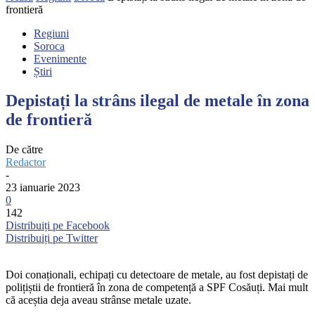
frontieră
Regiuni
Soroca
Evenimente
Știri
Depistați la strâns ilegal de metale în zona
de frontieră
De către
Redactor
-
23 ianuarie 2023
0
142
Distribuiți pe Facebook
Distribuiți pe Twitter
Doi conaționali, echipați cu detectoare de metale, au fost depistați de
polițiștii de frontieră în zona de competență a SPF Cosăuți. Mai mult
că aceștia deja aveau strânse metale uzate.