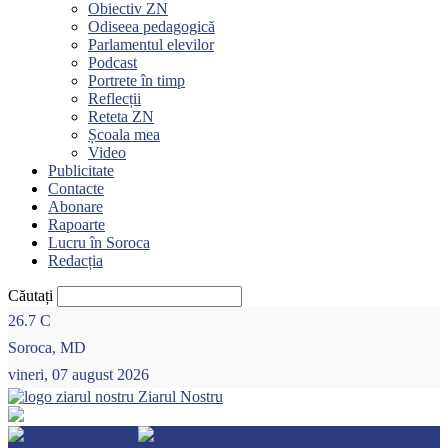
Obiectiv ZN
Odiseea pedagogică
Parlamentul elevilor
Podcast
Portrete în timp
Reflecții
Reteta ZN
Școala mea
Video
Publicitate
Contacte
Abonare
Rapoarte
Lucru în Soroca
Redacția
Căutați
26.7
C
Soroca, MD
vineri, 07 august 2026
Ziarul Nostru