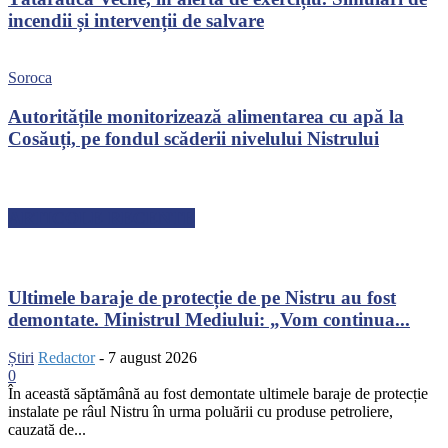
incendii și intervenții de salvare
Soroca
Autoritățile monitorizează alimentarea cu apă la
Cosăuți, pe fondul scăderii nivelului Nistrului
ARTICOLE RECENTE
Ultimele baraje de protecție de pe Nistru au fost
demontate. Ministrul Mediului: „Vom continua...
Știri
Redactor
-
7 august 2026
0
În această săptămână au fost demontate ultimele baraje de protecție
instalate pe râul Nistru în urma poluării cu produse petroliere,
cauzată de...