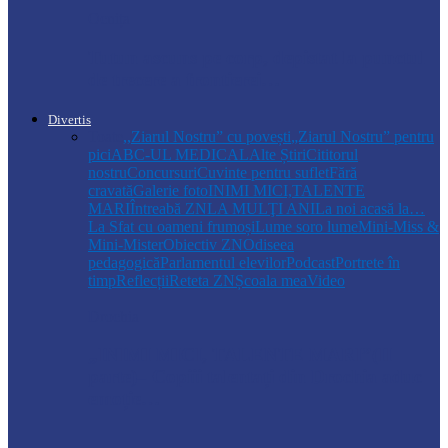
Ocnița
Tutun ascuns pe corp, depistat la punctul
de trecere a frontierei…
Divertis
Toate
,,Ziarul Nostru” cu povești
„Ziarul Nostru” pentru
pici
ABC-UL MEDICAL
Alte Știri
Cititorul
nostru
Concursuri
Cuvinte pentru suflet
Fără
cravată
Galerie foto
INIMI MICI,TALENTE
MARI
Întreabă ZN
LA MULŢI ANI
La noi acasă la…
La Sfat cu oameni frumoși
Lume soro lume
Mini-Miss &
Mini-Mister
Obiectiv ZN
Odiseea
pedagogică
Parlamentul elevilor
Podcast
Portrete în
timp
Reflecții
Reteta ZN
Școala mea
Video
Drochia
„INIMI MICI, TALENTE MARI”(II
parte)– Copiii talentați din Drochia aduc
emoție…