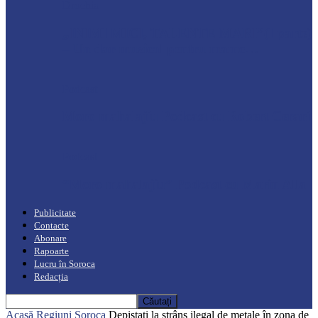
Drochia
„INIMI MICI, TALENTE MARI”(I parte)
– Un dar muzical pentru mame…
Podcast
Moro mahalajiu Podcast cu Robert Cerari
Podcast
“Moro mahalajiu” Podcast cu Marin Alla
Publicitate
Contacte
Abonare
Rapoarte
Lucru în Soroca
Redacția
Acasă
Regiuni
Soroca
Depistați la strâns ilegal de metale în zona de