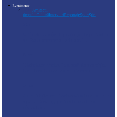
Evenimente
Toate
Arhitecții
timpului
Cultură
Interviuri
Reportaje
Sport
Știri
Știri
Ultimele baraje de protecție de pe Nistru
au fost demontate. Ministrul…
Soroca
Tătărăuca Veche, în alertă de exercițiu.
Simulări de incendii și intervenții…
Soroca
Autoritățile monitorizează alimentarea cu
apă la Cosăuți, pe fondul scăderii
nivelului…