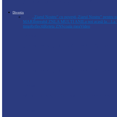
Arderea resturilor vegetale după recoltarea
Divertis
Toate
,,Ziarul Nostru” cu povești
„Ziarul Nostru” pentru p
MARI
Întreabă ZN
LA MULŢI ANI
La noi acasă la…
La 
timp
Reflecții
Reteta ZN
Școala mea
Video
Drochia
„INIMI MICI, TALENTE MARI”(II parte)– C
Drochia
„INIMI MICI, TALENTE MARI”(I parte) –
Podcast
Moro mahalajiu Podcast cu Robert Cerari
Podcast