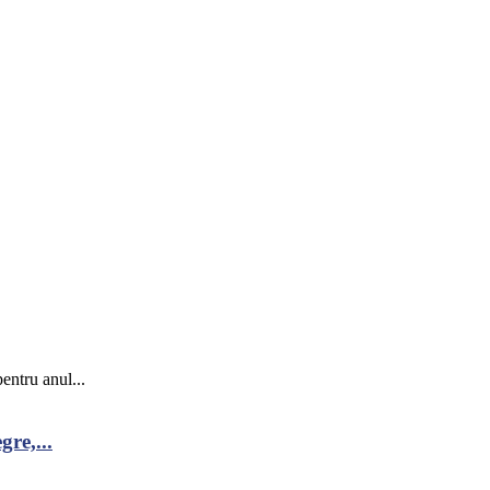
entru anul...
re,...