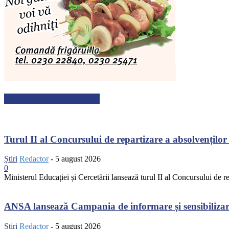
ARTICOLE RECENTE
Turul II al Concursului de repartizare a absolvenților 
Știri
Redactor
-
5 august 2026
0
Ministerul Educației și Cercetării lansează turul II al Concursului de r
ANSA lansează Campania de informare și sensibilizare 
Știri
Redactor
-
5 august 2026