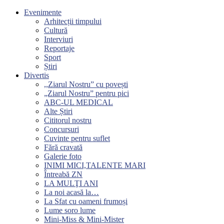
Evenimente
Arhitecții timpului
Cultură
Interviuri
Reportaje
Sport
Știri
Divertis
,,Ziarul Nostru” cu povești
„Ziarul Nostru” pentru pici
ABC-UL MEDICAL
Alte Știri
Cititorul nostru
Concursuri
Cuvinte pentru suflet
Fără cravată
Galerie foto
INIMI MICI,TALENTE MARI
Întreabă ZN
LA MULŢI ANI
La noi acasă la…
La Sfat cu oameni frumoși
Lume soro lume
Mini-Miss & Mini-Mister