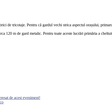
brici de tricotaje. Pentru că gardul vechi strica aspectul orașului, primar
circa 120 m de gard metalic. Pentru toate aceste lucrări primăria a cheltui
teresat de acest eveniment!
nco