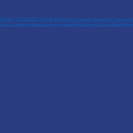
 căpșunelor, sancționată de inspectorii de mediu…
ici
ABC-UL MEDICAL
Alte Știri
Cititorul nostru
Concursuri
Cuvinte pen
Sfat cu oameni frumoși
Lume soro lume
Mini-Miss & Mini-Mister
Obiec
opiii talentați din Drochia aduc emoție…
 Un dar muzical pentru mame…