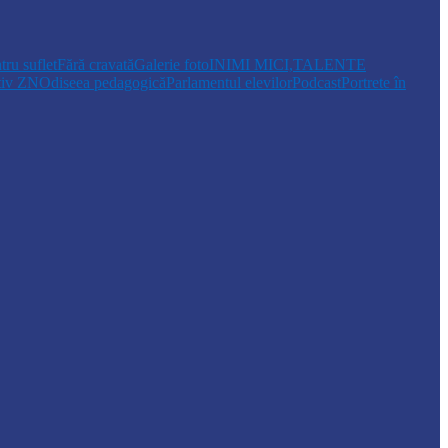
tru suflet
Fără cravată
Galerie foto
INIMI MICI,TALENTE
tiv ZN
Odiseea pedagogică
Parlamentul elevilor
Podcast
Portrete în