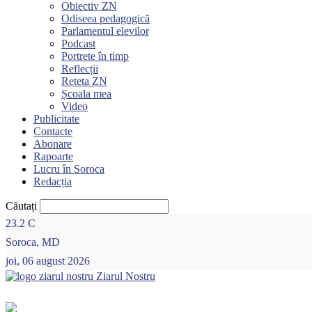
Obiectiv ZN
Odiseea pedagogică
Parlamentul elevilor
Podcast
Portrete în timp
Reflecții
Reteta ZN
Școala mea
Video
Publicitate
Contacte
Abonare
Rapoarte
Lucru în Soroca
Redacția
Căutați
23.2
C
Soroca, MD
joi, 06 august 2026
Ziarul Nostru