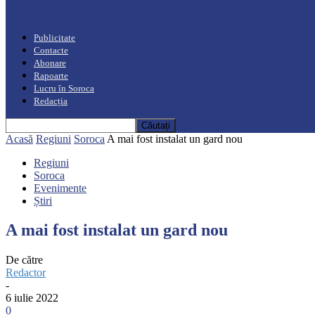
“Moro mahalajiu” Podcast cu Marin Alla
Publicitate
Contacte
Abonare
Rapoarte
Lucru în Soroca
Redacția
Acasă
Regiuni
Soroca
A mai fost instalat un gard nou
Regiuni
Soroca
Evenimente
Știri
A mai fost instalat un gard nou
De către
Redactor
-
6 iulie 2022
0