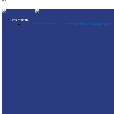
Evenimente
Toate
Arhitecții timpului
Cultură
Interviuri
Reportaje
Sport
Ș
Știri
Turul II al Concursului de repartizare a a
Știri
ANSA lansează Campania de informare și se
Florești
Ludmila Capcelea, directoarea Spitalului Ra
Florești