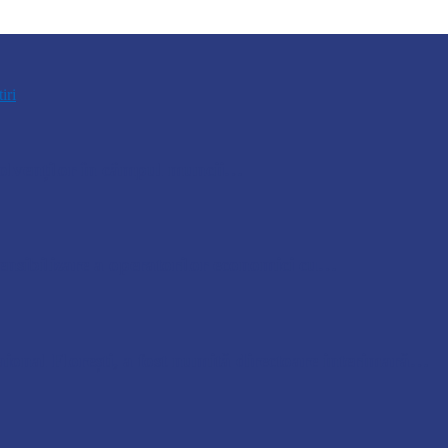
tiri
bsolvenților în câmpul muncii…
nsibilizare a operatorilor economici cu…
ional Florești, a fost numită directoare interimară…