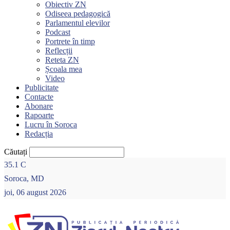
Obiectiv ZN
Odiseea pedagogică
Parlamentul elevilor
Podcast
Portrete în timp
Reflecții
Reteta ZN
Școala mea
Video
Publicitate
Contacte
Abonare
Rapoarte
Lucru în Soroca
Redacția
Căutați
35.1
C
Soroca, MD
joi, 06 august 2026