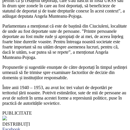
permis ca și cetățenii deportați, care s-au născut în fosta URSS sau
în drum spre zonele în care au fost deportați, să beneficieze de
statutul de deportat și de toate drepturile conexe în acest context”, a
adăugat deputata Angela Munteanu-Pojoga.
Parlamentara a menționat că este de baștină din Ciuciuleni, localitate
de unde au fost deportate sute de persoane. ”Printre persoanele
deportate au fost multe rude și apropiați de ai mei, de aceea înțeleg
foarte bine durerile voastre. Pentru întreaga noastră societate este
foarte important să nu uităm despre asemenea lucruri, pentru că,
dacă le uităm, s-ar putea să se repete”, a menționat Angela
Munteanu-Pojoga.
Propunerile și sugestiile enunțate de către deportați în timpul ședinței
urmează să fie trimise spre examinare factorilor de decizie din
domeniu și instituțiilor responsabile.
Între anii 1940 – 1953, au avut loc trei valuri de deportări pe
teritoriul țării noastre. Potrivit estimărilor, sute de mii de persoane au
avut de suferit în urma acestei forme a represiunii politice, puse în
practică de autoritățile sovietice.
PUBLICITATE
DISTRIBUIȚI
Facebook