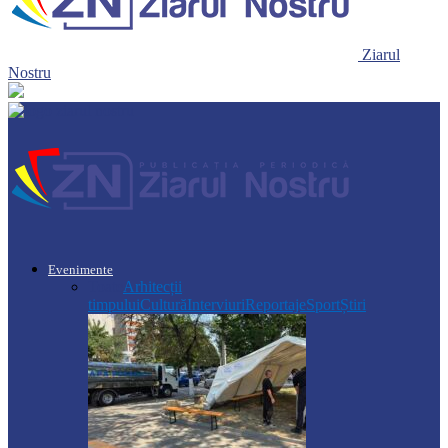
Ziarul
Nostru
Evenimente
Toate
Arhitecții
timpului
Cultură
Interviuri
Reportaje
Sport
Știri