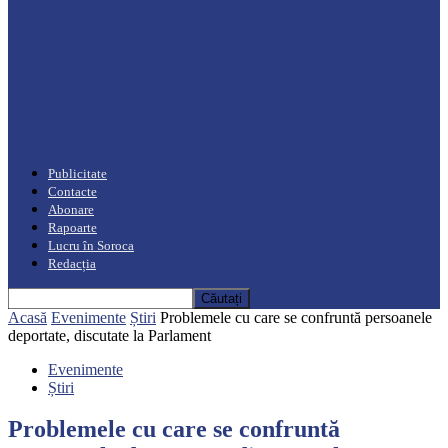
Moro mahalajiu Podcast cu Robert Cerari
Podcast
“Moro mahalajiu” Podcast cu Marin Alla
Publicitate
Contacte
Abonare
Rapoarte
Lucru în Soroca
Redacția
Acasă
Evenimente
Știri
Problemele cu care se confruntă persoanele
deportate, discutate la Parlament
Evenimente
Știri
Problemele cu care se confruntă