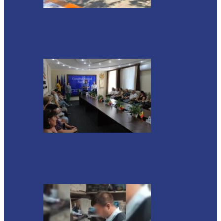
Soroca
PRIMĂRIA SOROCA A INSTALAT UN
CORT DE ASISTENȚĂ PE TIMP DE…
Soroca
Elevii instituțiilor de învățământ din
raionul Soroca vor primi rucsacuri și…