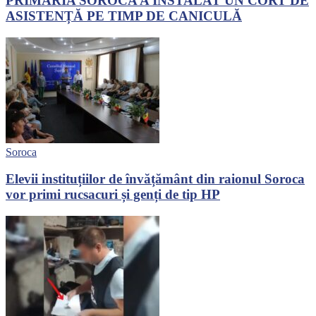
PRIMĂRIA SOROCA A INSTALAT UN CORT DE
ASISTENȚĂ PE TIMP DE CANICULĂ
Soroca
Elevii instituțiilor de învățământ din raionul Soroca
vor primi rucsacuri și genți de tip HP