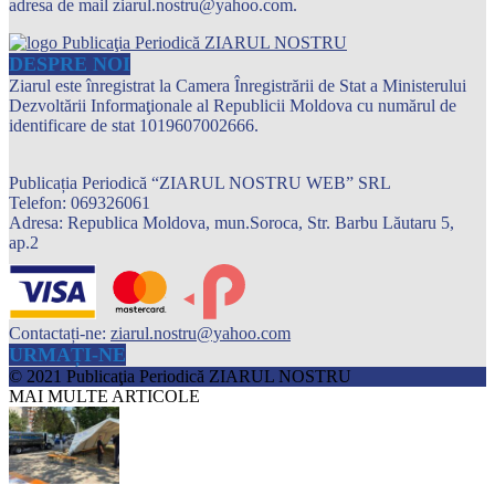
adresa de mail ziarul.nostru@yahoo.com.
DESPRE NOI
Ziarul este înregistrat la Camera Înregistrării de Stat a Ministerului
Dezvoltării Informaţionale al Republicii Moldova cu numărul de
identificare de stat 1019607002666.
Publicația Periodică “ZIARUL NOSTRU WEB” SRL
Telefon: 069326061
Adresa: Republica Moldova, mun.Soroca, Str. Barbu Lăutaru 5,
ap.2
Contactați-ne:
ziarul.nostru@yahoo.com
URMAȚI-NE
© 2021 Publicaţia Periodică ZIARUL NOSTRU
MAI MULTE ARTICOLE