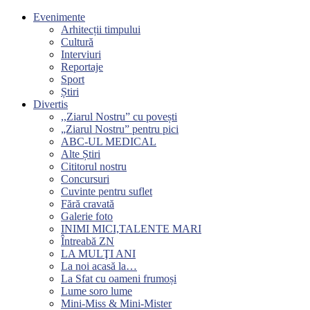
Evenimente
Arhitecții timpului
Cultură
Interviuri
Reportaje
Sport
Știri
Divertis
,,Ziarul Nostru” cu povești
„Ziarul Nostru” pentru pici
ABC-UL MEDICAL
Alte Știri
Cititorul nostru
Concursuri
Cuvinte pentru suflet
Fără cravată
Galerie foto
INIMI MICI,TALENTE MARI
Întreabă ZN
LA MULŢI ANI
La noi acasă la…
La Sfat cu oameni frumoși
Lume soro lume
Mini-Miss & Mini-Mister