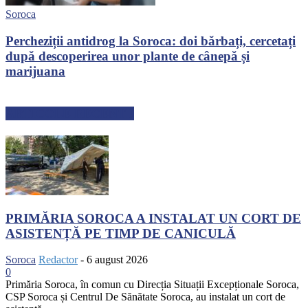
Soroca
Percheziții antidrog la Soroca: doi bărbați, cercetați
după descoperirea unor plante de cânepă și
marijuana
ARTICOLE RECENTE
PRIMĂRIA SOROCA A INSTALAT UN CORT DE
ASISTENȚĂ PE TIMP DE CANICULĂ
Soroca
Redactor
-
6 august 2026
0
Primăria Soroca, în comun cu Direcția Situații Excepționale Soroca,
CSP Soroca și Centrul De Sănătate Soroca, au instalat un cort de