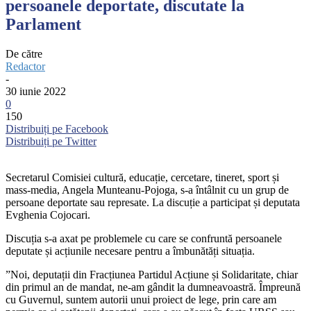
persoanele deportate, discutate la
Parlament
De către
Redactor
-
30 iunie 2022
0
150
Distribuiți pe Facebook
Distribuiți pe Twitter
Secretarul Comisiei cultură, educație, cercetare, tineret, sport și
mass-media, Angela Munteanu-Pojoga, s-a întâlnit cu un grup de
persoane deportate sau represate. La discuție a participat și deputata
Evghenia Cojocari.
Discuția s-a axat pe problemele cu care se confruntă persoanele
deputate și acțiunile necesare pentru a îmbunătăți situația.
”Noi, deputații din Fracțiunea Partidul Acțiune și Solidaritate, chiar
din primul an de mandat, ne-am gândit la dumneavoastră. Împreună
cu Guvernul, suntem autorii unui proiect de lege, prin care am