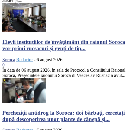
asistență,...
Elevii instituțiilor de învățământ din raionul Soroca
vor primi rucsacuri și genți de tip...
Soroca
Redactor
-
6 august 2026
0
În data de 06 august 2026, în sala de Protocol a Consiliului Raional
Soroca, Președintele raionului Soroca dl Veaceslav Rusnac a avut...
Percheziții antidrog la Soroca: doi bărbați, cercetați
după descoperirea unor plante de cânepă și...