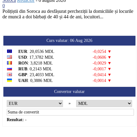
Soroca
Redactor
-
6 august 2026
0
Polițiștii din Soroca au desfășurat percheziții la domiciliile și locurile
de muncă a doi bărbați de 40 și 44 de ani, locuitori...
Curs valutar: 06 Aug 2026
EUR
: 20,0536 MDL
-0,0254 ▼
USD
: 17,3782 MDL
-0,0606 ▼
RON
: 3,8218 MDL
-0,0029 ▼
RUB
: 0,2143 MDL
-0,0017 ▼
GBP
: 23,4033 MDL
-0,0414 ▼
UAH
: 0,3886 MDL
-0,0014 ▼
Convertor valutar
»
Rezultat:
-