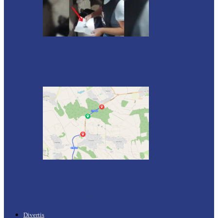
Soroca
Percheziții antidrog la Soroca: doi bărbați,
cercetați după descoperirea unor plante…
Știri
7 km ai drumului național R20 din
raionul Rezina vor fi…
Divertis