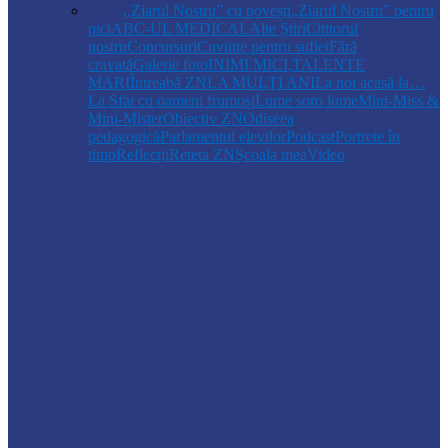
Toate
,,Ziarul Nostru” cu povești
„Ziarul Nostru” pentru
pici
ABC-UL MEDICAL
Alte Știri
Cititorul
nostru
Concursuri
Cuvinte pentru suflet
Fără
cravată
Galerie foto
INIMI MICI,TALENTE
MARI
Întreabă ZN
LA MULŢI ANI
La noi acasă la…
La Sfat cu oameni frumoși
Lume soro lume
Mini-Miss &
Mini-Mister
Obiectiv ZN
Odiseea
pedagogică
Parlamentul elevilor
Podcast
Portrete în
timp
Reflecții
Reteta ZN
Școala mea
Video
Drochia
„INIMI MICI, TALENTE MARI”(II
parte)– Copiii talentați din Drochia aduc
emoție…
Drochia
„INIMI MICI, TALENTE MARI”(I parte)
– Un dar muzical pentru mame…
Podcast