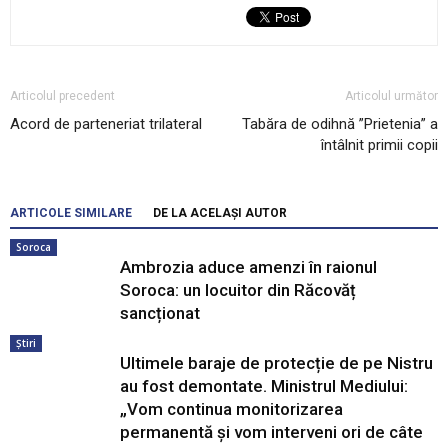
Articolul precedent
Articolul următor
Acord de parteneriat trilateral
Tabăra de odihnă ”Prietenia” a
întâlnit primii copii
ARTICOLE SIMILARE
DE LA ACELAȘI AUTOR
Soroca
Ambrozia aduce amenzi în raionul
Soroca: un locuitor din Răcovăț
sancționat
Știri
Ultimele baraje de protecție de pe Nistru
au fost demontate. Ministrul Mediului:
„Vom continua monitorizarea
permanentă și vom interveni ori de câte