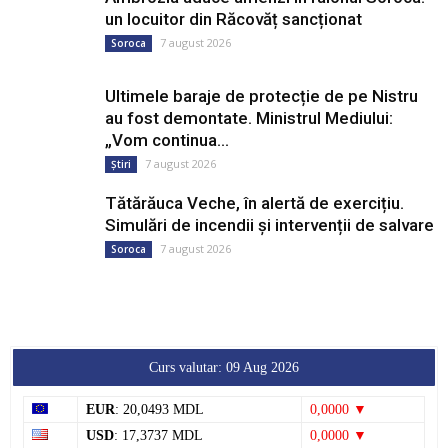
un locuitor din Răcovăț sancționat
7 august 2026
Soroca
Ultimele baraje de protecție de pe Nistru
au fost demontate. Ministrul Mediului:
„Vom continua...
7 august 2026
Știri
Tătărăuca Veche, în alertă de exercițiu.
Simulări de incendii și intervenții de salvare
7 august 2026
Soroca
Curs valutar: 09 Aug 2026
EUR
: 20,0493 MDL
0,0000 ▼
USD
: 17,3737 MDL
0,0000 ▼