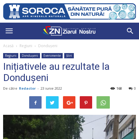
Acasă
Regiuni
Dondușeni
Regiuni
Dondușeni
Evenimente
Știri
Inițiativele au rezultate la
Dondușeni
De către
Redactor
-
23 iunie 2022
168
0