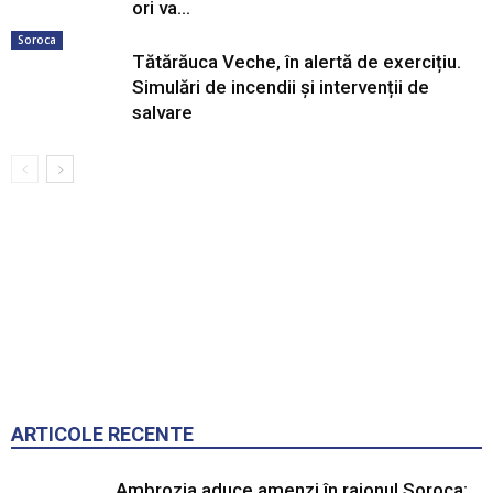
ori va...
Soroca
Tătărăuca Veche, în alertă de exercițiu.
Simulări de incendii și intervenții de
salvare
ARTICOLE RECENTE
Ambrozia aduce amenzi în raionul Soroca: