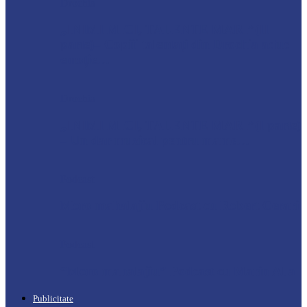
Drochia
„INIMI MICI, TALENTE MARI”(II
parte)– Copiii talentați din Drochia aduc
emoție…
Drochia
„INIMI MICI, TALENTE MARI”(I parte)
– Un dar muzical pentru mame…
Podcast
Moro mahalajiu Podcast cu Robert Cerari
Podcast
“Moro mahalajiu” Podcast cu Marin Alla
Publicitate