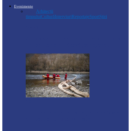
Evenimente
Toate
Arhitecții
timpului
Cultură
Interviuri
Reportaje
Sport
Știri
Soroca
Ambrozia aduce amenzi în raionul Soroca:
un locuitor din Răcovăț sancționat
Știri
Ultimele baraje de protecție de pe Nistru
au fost demontate. Ministrul…