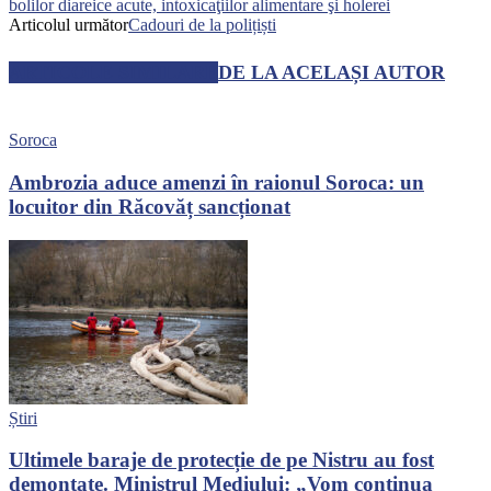
bolilor diareice acute, intoxicaţiilor alimentare şi holerei
Articolul următor
Cadouri de la polițiști
ARTICOLE SIMILARE
DE LA ACELAȘI AUTOR
Soroca
Ambrozia aduce amenzi în raionul Soroca: un
locuitor din Răcovăț sancționat
Știri
Ultimele baraje de protecție de pe Nistru au fost
demontate. Ministrul Mediului: „Vom continua