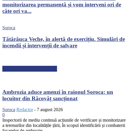
monitorizarea permanentă și vom interveni ori de
câte ori va...
Soroca
Tătărăuca Veche, în alertă de exercițiu. Simulări de
incendii și intervenții de salvare
ARTICOLE RECENTE
Ambrozia aduce amenzi în raionul Soroca: un
locuitor din Răcovăț sancționat
Soroca
Redactor
-
7 august 2026
0
Inspectorii de mediu continuă acțiunile de verificare și monitorizare
a terenurilor din localitățile țării, în scopul identificării și combaterii
focarelor de ambrozie...