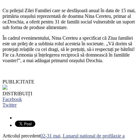
Cu prilejul Zilei Familiei care se desfășoară anual în data de 15 mai,
primăria orașului reprezentată de doamna Nina Cereteu, primar al
or.Drochia, a oferit pentru 31 de familii social vulnerabile un suport
sub forma de produse alimentare.
În cadrul evenimentului, Nina Cereteu a specificat că Ziua familiei
este un prilej de a sublinia rolul acesteia în societate. „Vă dorim să
protejați relațiile cu cei dragi, să le prețuiți, să-i respectați pe bătrîni!
Fie ca Armonia și înțelegerea reciprocă să domnească în familiile
voastre!”, a mai adăugat primarul orașului Drochia.
PUBLICITATE
DISTRIBUIȚI
Facebook
Twitter
Articolul precedent
02-31 mai, Lunarul naţional de profilaxie a