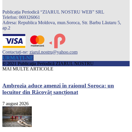
Publicația Periodică “ZIARUL NOSTRU WEB” SRL
Telefon: 069326061
Adresa: Republica Moldova, mun.Soroca, Str. Barbu Lăutaru 5,
ap.2
Contactați-ne:
ziarul.nostru@yahoo.com
URMAȚI-NE
© 2021 Publicaţia Periodică ZIARUL NOSTRU
MAI MULTE ARTICOLE
Ambrozia aduce amenzi în raionul Soroca: un
locuitor din Răcovăț sancționat
7 august 2026