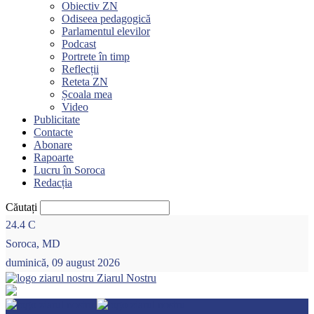
Obiectiv ZN
Odiseea pedagogică
Parlamentul elevilor
Podcast
Portrete în timp
Reflecții
Reteta ZN
Școala mea
Video
Publicitate
Contacte
Abonare
Rapoarte
Lucru în Soroca
Redacția
Căutați
24.4
C
Soroca, MD
duminică, 09 august 2026
Ziarul Nostru