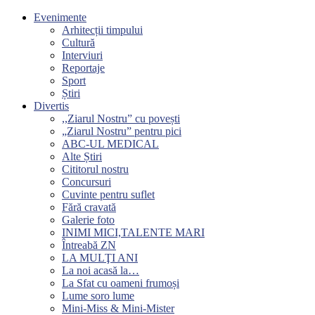
Evenimente
Arhitecții timpului
Cultură
Interviuri
Reportaje
Sport
Știri
Divertis
,,Ziarul Nostru” cu povești
„Ziarul Nostru” pentru pici
ABC-UL MEDICAL
Alte Știri
Cititorul nostru
Concursuri
Cuvinte pentru suflet
Fără cravată
Galerie foto
INIMI MICI,TALENTE MARI
Întreabă ZN
LA MULŢI ANI
La noi acasă la…
La Sfat cu oameni frumoși
Lume soro lume
Mini-Miss & Mini-Mister