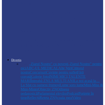
Soroca
Tătărăuca Veche, în alertă de exercițiu.
Simulări de incendii și intervenții…
Soroca
Autoritățile monitorizează alimentarea cu
apă la Cosăuți, pe fondul scăderii
nivelului…
Divertis
Toate
,,Ziarul Nostru” cu povești
„Ziarul Nostru” pentru
pici
ABC-UL MEDICAL
Alte Știri
Cititorul
nostru
Concursuri
Cuvinte pentru suflet
Fără
cravată
Galerie foto
INIMI MICI,TALENTE
MARI
Întreabă ZN
LA MULŢI ANI
La noi acasă la…
La Sfat cu oameni frumoși
Lume soro lume
Mini-Miss &
Mini-Mister
Obiectiv ZN
Odiseea
pedagogică
Parlamentul elevilor
Podcast
Portrete în
timp
Reflecții
Reteta ZN
Școala mea
Video