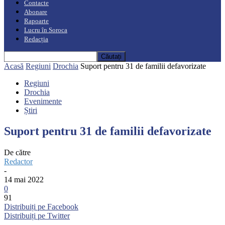
Contacte
Abonare
Rapoarte
Lucru în Soroca
Redacția
Acasă
Regiuni
Drochia
Suport pentru 31 de familii defavorizate
Regiuni
Drochia
Evenimente
Știri
Suport pentru 31 de familii defavorizate
De către
Redactor
-
14 mai 2022
0
91
Distribuiți pe Facebook
Distribuiți pe Twitter