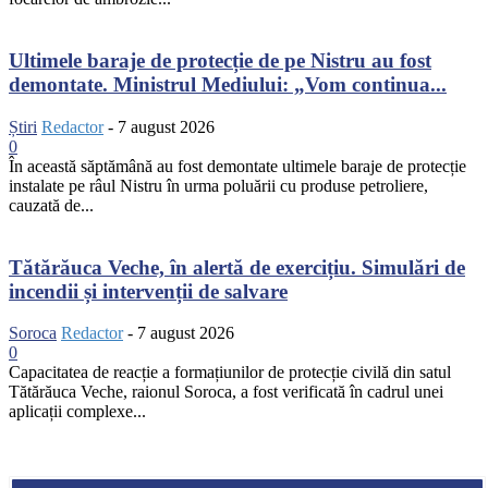
Ultimele baraje de protecție de pe Nistru au fost
demontate. Ministrul Mediului: „Vom continua...
Știri
Redactor
-
7 august 2026
0
În această săptămână au fost demontate ultimele baraje de protecție
instalate pe râul Nistru în urma poluării cu produse petroliere,
cauzată de...
Tătărăuca Veche, în alertă de exercițiu. Simulări de
incendii și intervenții de salvare
Soroca
Redactor
-
7 august 2026
0
Capacitatea de reacție a formațiunilor de protecție civilă din satul
Tătărăuca Veche, raionul Soroca, a fost verificată în cadrul unei
aplicații complexe...