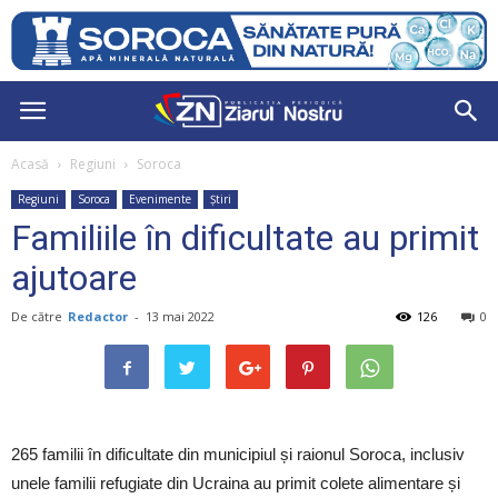
Acasă
Regiuni
Soroca
Regiuni
Soroca
Evenimente
Știri
Familiile în dificultate au primit
ajutoare
De către
Redactor
-
13 mai 2022
126
0
265 familii în dificultate din municipiul și raionul Soroca, inclusiv
unele familii refugiate din Ucraina au primit colete alimentare și