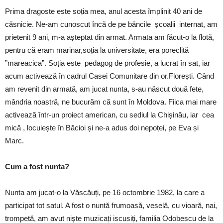
Prima dragoste este soția mea, anul acesta împlinit 40 ani de
căsnicie. Ne-am cunoscut încă de pe băncile școalii internat, am
prietenit 9 ani, m-a așteptat din armat. Armata am făcut-o la flotă,
pentru că eram marinar,soția la universitate, era poreclită
”mareacica”. Soția este pedagog de profesie, a lucrat în sat, iar
acum activează în cadrul Casei Comunitare din or.Florești. Când
am revenit din armată, am jucat nunta, s-au născut două fete,
mândria noastră, ne bucurăm că sunt în Moldova. Fiica mai mare
activează într-un proiect american, cu sediul la Chișinău, iar cea
mică , locuiește în Băcioi și ne-a adus doi nepoței, pe Eva și
Marc.
Cum a fost nunta?
Nunta am jucat-o la Văscăuți, pe 16 octombrie 1982, la care a
participat tot satul. A fost o nuntă frumoasă, veselă, cu vioară, nai,
trompetă, am avut niște muzicați iscusiți, familia Odobescu de la