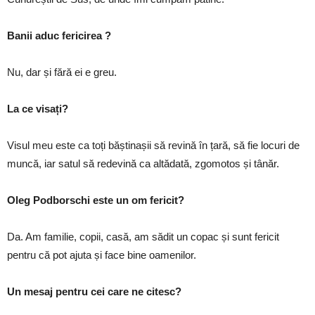
Banii aduc fericirea ?
Nu, dar și fără ei e greu.
La ce visați?
Visul meu este ca toți băștinașii să revină în țară, să fie locuri de
muncă, iar satul să redevină ca altădată, zgomotos și tânăr.
Oleg Podborschi este un om fericit?
Da. Am familie, copii, casă, am sădit un copac și sunt fericit
pentru că pot ajuta și face bine oamenilor.
Un mesaj pentru cei care ne citesc?