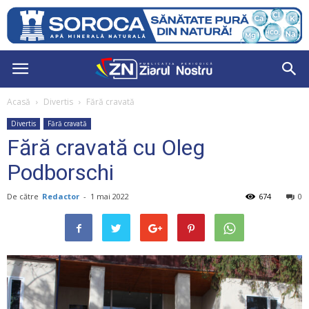
Acasă
Divertis
Fără cravată
Divertis
Fără cravată
Fără cravată cu Oleg
Podborschi
De către
Redactor
-
1 mai 2022
674
0