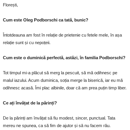
Florești,
Cum este Oleg Podborschi ca tată, bunic?
Întotdeauna am fost în relație de prietenie cu fetele mele, în așa
relație sunt și cu nepoțeii.
Cum este o duminică perfectă, astăzi, în familia Podborschi?
Tot timpul mi-a plăcut să merg la pescuit, să mă odihnesc pe
malul iazului. Acum duminica, soția merge la biserică, iar eu mă
odihnesc acasă. Îmi plac albinile, doar că am prea puțin timp liber.
Ce ați învățat de la părinți?
De la părinți am învățat să fiu modest, sincer, punctual. Tata
mereu ne spunea, ca să fim de ajutor și să nu facem rău.