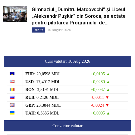
Gimnaziul „Dumitru Matcovschi” și Liceul
„Aleksandr Pușkin” din Soroca, selectate
pentru pilotarea Programului de...
10 august 2026
Ocnița
Curs valutar: 10 Aug 2026
EUR
: 20,0598 MDL
+0,0105 ▲
USD
: 17,4017 MDL
+0,0280 ▲
RON
: 3,8191 MDL
+0,0037 ▲
RUB
: 0,2126 MDL
-0,0011 ▼
GBP
: 23,3844 MDL
-0,0024 ▼
UAH
: 0,3886 MDL
+0,0005 ▲
Convertor valutar