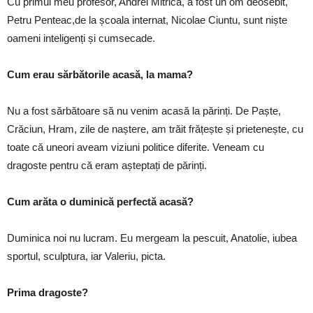
Cu primul meu profesor, Andrei Mitrica, a fost un om deosebit,
Petru Penteac,de la școala internat, Nicolae Ciuntu, sunt niște
oameni inteligenți și cumsecade.
Cum erau sărbătorile acasă, la mama?
Nu a fost sărbătoare să nu venim acasă la părinți. De Paște,
Crăciun, Hram, zile de naștere, am trăit frățește și prietenește, cu
toate că uneori aveam viziuni politice diferite. Veneam cu
dragoste pentru că eram așteptați de părinți.
Cum arăta o duminică perfectă acasă?
Duminica noi nu lucram. Eu mergeam la pescuit, Anatolie, iubea
sportul, sculptura, iar Valeriu, picta.
Prima dragoste?