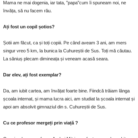
Mama ne mai dogenia, iar tata, ”papa”cum îi spuneam noi, ne
învăța, să nu facem rău.
Ați fost un copil șotios?
Șotii am făcut, ca și toți copiii. Pe când aveam 3 ani, am mers
singur vreo 5 km, la bunica la Cuhureștii de Sus. Toți mă căutau.
La săniuș plecam dimineața și veneam acasă seara.
Dar elev, ați fost exemplar?
Da, am iubit cartea, am învățat foarte bine. Fiindcă trăiam lânga
școala internat, și mama lucra aici, am studiat la școala internat și
apoi am absolvit gimnaziul din s. Cuhureștii de Sus.
Cu ce profesor mergeți prin viață ?