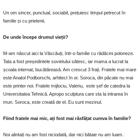
Un om sincer, punctual, sociabil, prețuiesc timpul petrecut în
familie și cu prietenii.
De unde începe drumul vieții?
M-am născut aici la Văscăuți, într-o familie cu rădăcini poloneze.
Tata a fost președintele sovietului sătesc, iar mama a lucrat la
școala internat, bucătăreasă. Am crescut 3 frați. Fratele mai mare
este Anatol Podborschi, arhitect în or. Soroca, din păcate nu mai
este printer noi. Fratele mijlociu, Valeriu, este șef de catedra la
Universitatea Tehnică. Apropo sculptura care sta la intrarea în
mun. Soroca, este creată de el. Eu sunt mezinul.
Fiind fratele mai mic, ați fost mai răsfățat cumva în familie?
Noi alintați nu am fost niciodată, dar nici bătaie nu am luam.