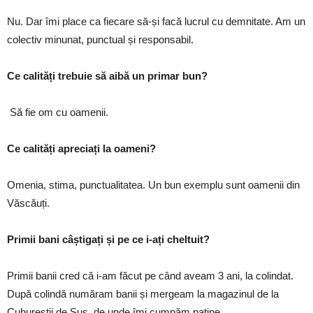
Nu. Dar îmi place ca fiecare să-și facă lucrul cu demnitate. Am un
colectiv minunat, punctual și responsabil.
Ce calități trebuie să aibă un primar bun?
Să fie om cu oamenii.
Ce calități apreciați la oameni?
Omenia, stima, punctualitatea. Un bun exemplu sunt oamenii din
Văscăuți.
Primii bani câștigați și pe ce i-ați cheltuit?
Primii banii cred că i-am făcut pe când aveam 3 ani, la colindat.
După colindă număram banii și mergeam la magazinul de la
Cuhureștii de Sus, de unde îmi cumpăm patine.