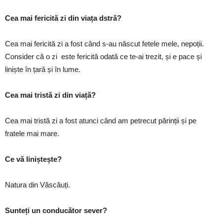
Cea mai fericită zi din viața dstră?
Cea mai fericită zi a fost când s-au născut fetele mele, nepoții.
Consider că o zi este fericită odată ce te-ai trezit, și e pace și
liniște în țară și în lume.
Cea mai tristă zi din viață?
Cea mai tristă zi a fost atunci când am petrecut părinții și pe
fratele mai mare.
Ce vă liniștește?
Natura din Văscăuți.
Sunteți un conducător sever?