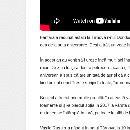
Fanfara a răsunat astăzi la Tîrnova r-nul Dondușe
cea de-a suta aniversare. Deși a trăit un veac își
În acest an au venit să-i ureze încă mulți ani înain
raion.De ziua lui și-a dorit o petrecere acasă și 
aniversar, a spus că are un tată de aur și că a c
fiind unicul nepot îi este sprijin în toate, împreu
Bunicul a trecut prin multe greutăți în această via
foamente și și-a pierdut soția în 2017 la vârsta 
cu tot ce se întâmplă în țară, pe toate le află de l
Vasile Rusu s-a născut în satul Târnova la 10 ianu