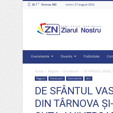
C
26.7
vineri, 07 august 2026
Soroca, MD
Ziarul
Nostru
Evenimente
Divertis
Publicitate
Con
Acasă
Regiuni
Dondușeni
DE SFÂNTUL VASILE,
Regiuni
Dondușeni
Evenimente
Știri
DE SFÂNTUL VAS
DIN TÂRNOVA ȘI