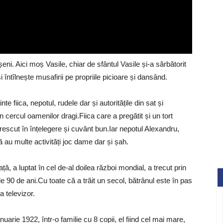
ni. Aici moș Vasile, chiar de sfântul Vasile și-a sărbătorit
 întîlnește musafirii pe propriile picioare și dansând.
te fiica, nepotul, rudele dar și autoritățile din sat și
în cercul oamenilor dragi.Fiica care a pregătit și un tort
rescut în înțelegere și cuvânt bun.Iar nepotul Alexandru,
nă au multe activități joc dame dar și șah.
ță, a luptat în cel de-al doilea război mondial, a trecut prin
de 90 de ani.Cu toate că a trăit un secol, bătrânul este în pas
a televizor.
arie 1922, într-o familie cu 8 copii, el fiind cel mai mare,