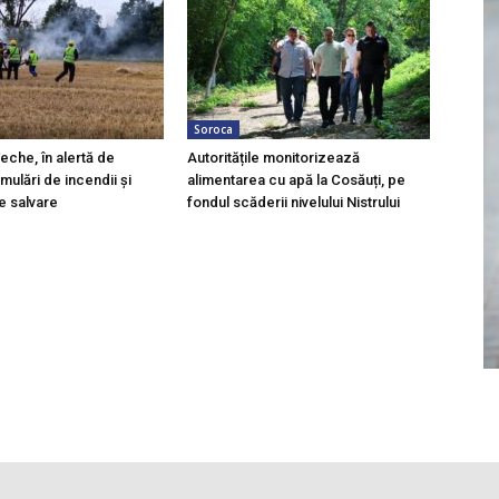
Soroca
eche, în alertă de
Autoritățile monitorizează
imulări de incendii și
alimentarea cu apă la Cosăuți, pe
de salvare
fondul scăderii nivelului Nistrului