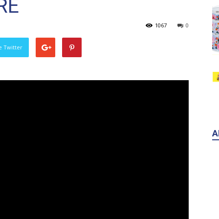
RE
1067
0
pe Twitter
A