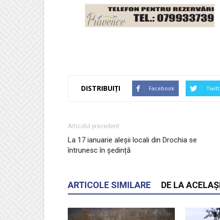
DISTRIBUIȚI
Facebook
Twitt
Articolul precedent
La 17 ianuarie aleșii locali din Drochia se
întrunesc în ședință
ARTICOLE SIMILARE
DE LA ACELAȘ