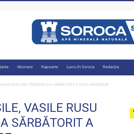
tacte
Abonare
Rapoarte
Lucru în Soroca
Redacția
 VASILE RUSU DIN TÂRNOVA ȘI-A SĂRBĂTORIT A SUTA ANIVERSARE
ILE, VASILE RUSU
-A SĂRBĂTORIT A