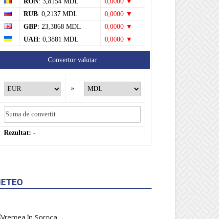
RON
: 3,8154 MDL
0,0000 ▼
RUB
: 0,2137 MDL
0,0000 ▼
GBP
: 23,3868 MDL
0,0000 ▼
UAH
: 0,3881 MDL
0,0000 ▼
Convertor valutar
»
Rezultat:
-
ETEO