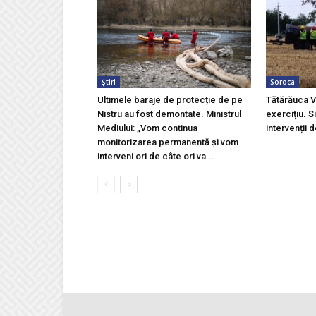
Știri
Soroca
Ultimele baraje de protecție de pe
Tătărăuca V
Nistru au fost demontate. Ministrul
exercițiu. S
Mediului: „Vom continua
intervenții 
monitorizarea permanentă și vom
interveni ori de câte ori va...