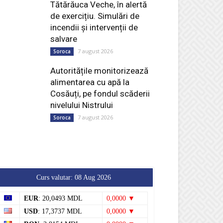
Tătărăuca Veche, în alertă
de exercițiu. Simulări de
incendii și intervenții de
salvare
7 august 2026
Soroca
Autoritățile monitorizează
alimentarea cu apă la
Cosăuți, pe fondul scăderii
nivelului Nistrului
7 august 2026
Soroca
Curs valutar: 08 Aug 2026
EUR
: 20,0493 MDL
0,0000 ▼
USD
: 17,3737 MDL
0,0000 ▼