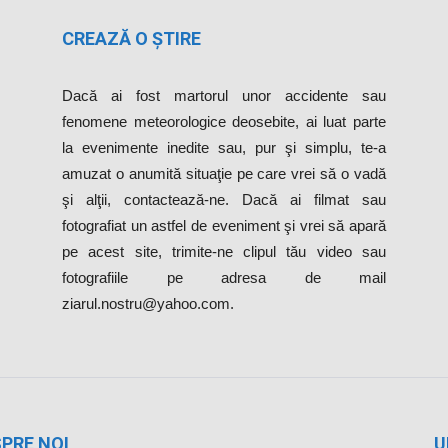
CREAZĂ O ȘTIRE
Dacă ai fost martorul unor accidente sau
fenomene meteorologice deosebite, ai luat parte
la evenimente inedite sau, pur şi simplu, te-a
amuzat o anumită situaţie pe care vrei să o vadă
şi alţii, contactează-ne. Dacă ai filmat sau
fotografiat un astfel de eveniment şi vrei să apară
pe acest site, trimite-ne clipul tău video sau
fotografiile pe adresa de mail
ziarul.nostru@yahoo.com.
PRE NOI
U