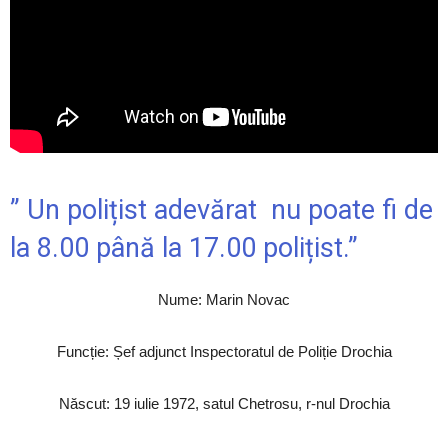
” Un polițist adevărat nu poate fi de
la 8.00 până la 17.00 polițist.”
Nume: Marin Novac
Funcție: Șef adjunct Inspectoratul de Poliție Drochia
Născut: 19 iulie 1972, satul Chetrosu, r-nul Drochia