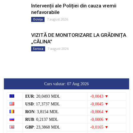
Intervenții ale Poliției din cauza vremii
nefavorabile
7 august 2026
Ocnița
VIZITĂ DE MONITORIZARE LA GRĂDINIȚA
„CĂLINA”
7 august 2026
Soroca
Curs valutar: 07 Aug 2026
EUR
: 20,0493 MDL
-0,0043 ▼
USD
: 17,3737 MDL
-0,0045 ▼
RON
: 3,8154 MDL
-0,0064 ▼
RUB
: 0,2137 MDL
-0,0006 ▼
GBP
: 23,3868 MDL
-0,0165 ▼