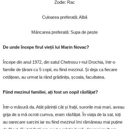
Zodie: Rac
Culoarea preferată: Albă
Mâncarea preferată: Supa de pește
De unde începe firul vieții lui Marin Novac?
Începe din anul 1972, din satul Chetrosu r-nul Drochia, într-o
familie de țărani cu 5 copii, eu fiind mezinul. Și deja ca fiecare
cetățean, au urmat la rând grădinița, școala, facultatea.
Fiind mezinul familiei, ați fost un copil răsfățat?
Într-o măsură da. Atât părinții cât și frații, surorile mai mari, aveau
grija de a mă ocroti cumva, eram răsfățat. În viața de la sat, toți
au oarecare sarcini iar eu fiind mezinul îmi rămâneau mai puține