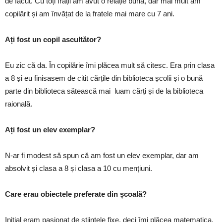
de făcut. Cu toți frații am avut o relație bună, dar mai mult am
copilărit și am învățat de la fratele mai mare cu 7 ani.
Ați fost un copil ascultător?
Eu zic că da. În copilărie îmi plăcea mult să citesc. Era prin clasa
a 8 și eu finisasem de citit cărțile din biblioteca școlii și o bună
parte din biblioteca sătească mai luam cărți și de la biblioteca
raională.
Ați fost un elev exemplar?
N-ar fi modest să spun că am fost un elev exemplar, dar am
absolvit și clasa a 8 și clasa a 10 cu mențiuni.
Care erau obiectele preferate din școală?
Inițial eram pasionat de științele fixe, deci îmi plăcea matematica,