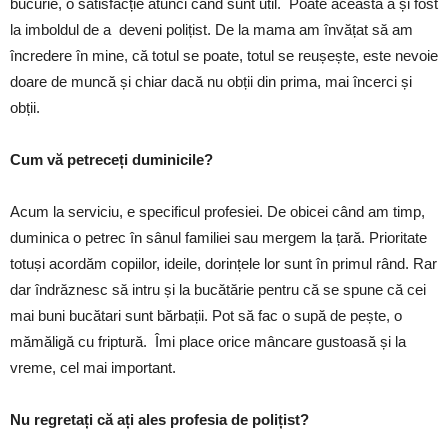
bucurie, o satisfacție atunci când sunt util. Poate aceasta a și fost
la imboldul de a deveni polițist. De la mama am învățat să am
încredere în mine, că totul se poate, totul se reușește, este nevoie
doare de muncă și chiar dacă nu obții din prima, mai încerci și
obții.
Cum vă petreceți duminicile?
Acum la serviciu, e specificul profesiei. De obicei când am timp,
duminica o petrec în sânul familiei sau mergem la țară. Prioritate
totuși acordăm copiilor, ideile, dorințele lor sunt în primul rând. Rar
dar îndrăznesc să intru și la bucătărie pentru că se spune că cei
mai buni bucătari sunt bărbații. Pot să fac o supă de pește, o
mămăligă cu friptură. Îmi place orice mâncare gustoasă și la
vreme, cel mai important.
Nu regretați că ați ales profesia de polițist?