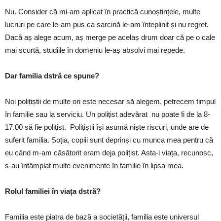
Nu. Consider că mi-am aplicat în practică cunoștințele, multe
lucruri pe care le-am pus ca sarcină le-am înteplinit și nu regret.
Dacă aș alege acum, aș merge pe acelaș drum doar că pe o cale
mai scurtă, studiile în domeniu le-aș absolvi mai repede.
Dar familia dstră ce spune?
Noi polițiștii de multe ori este necesar să alegem, petrecem timpul
în familie sau la serviciu. Un polițist adevărat nu poate fi de la 8-
17.00 să fie polițist. Polițiștii își asumă niște riscuri, unde are de
suferit familia. Soția, copiii sunt deprinși cu munca mea pentru că
eu când m-am căsătorit eram deja polițist. Asta-i viața, recunosc,
s-au întâmplat multe evenimente în familie în lipsa mea.
Rolul familiei în viața dstră?
Familia este piatra de bază a societății, familia este universul