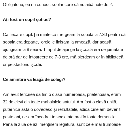
Obligatoriu, eu nu cunosc școlar care să nu aibă note de 2.
Ați fost un copil șotios?
Ca fiecare copil.Țin minte că mergeam la școală la 7.30 pentru că
școala era departe, orele le finisam la amează, dar acasă
ajungeam la 8 seara. Timpul de ajunge la școală era de jumătate
de oră dar de întoarcere de 7-8 ore, mă pierdeam or în bibliotecă
or pe stadionul școlii.
Ce amintire vă leagă de colegi?
Am avut fericirea să fim o clasă numeroasă, prietenoasă, eram
32 de elevi din toate mahalalele satului. Am fost o clasă unită,
puternică asta o dovedesc și rezultatele, adică cine am devenit
peste ani, ne-am încadrat în societate mai în toate domeniile.
Până la ziua de azi menținem legătura, sunt cele mai frumoase