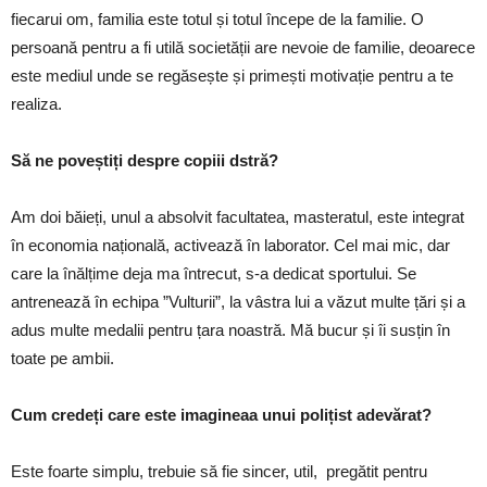
fiecarui om, familia este totul și totul începe de la familie. O
persoană pentru a fi utilă societății are nevoie de familie, deoarece
este mediul unde se regăsește și primești motivație pentru a te
realiza.
Să ne poveștiți despre copiii dstră?
Am doi băieți, unul a absolvit facultatea, masteratul, este integrat
în economia națională, activează în laborator. Cel mai mic, dar
care la înălțime deja ma întrecut, s-a dedicat sportului. Se
antrenează în echipa ”Vulturii”, la vâstra lui a văzut multe țări și a
adus multe medalii pentru țara noastră. Mă bucur și îi susțin în
toate pe ambii.
Cum credeți care este imagineaa unui polițist adevărat?
Este foarte simplu, trebuie să fie sincer, util, pregătit pentru