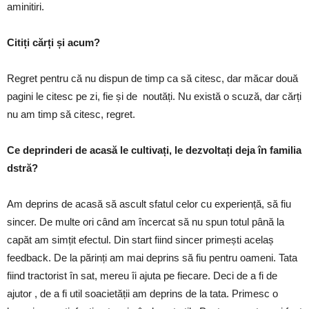
aminitiri.
Citiți cărți și acum?
Regret pentru că nu dispun de timp ca să citesc, dar măcar două
pagini le citesc pe zi, fie și de noutăți. Nu există o scuză, dar cărți
nu am timp să citesc, regret.
Ce deprinderi de acasă le cultivați, le dezvoltați deja în familia
dstră?
Am deprins de acasă să ascult sfatul celor cu experiență, să fiu
sincer. De multe ori când am încercat să nu spun totul până la
capăt am simțit efectul. Din start fiind sincer primești acelaș
feedback. De la părinți am mai deprins să fiu pentru oameni. Tata
fiind tractorist în sat, mereu îi ajuta pe fiecare. Deci de a fi de
ajutor , de a fi util soacietății am deprins de la tata. Primesc o