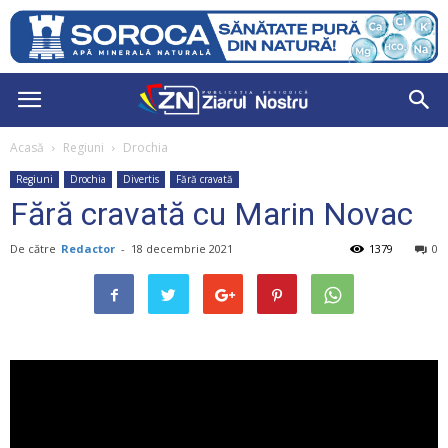
Acasă
Regiuni
Drochia
Regiuni
Drochia
Divertis
Fără cravată
Fără cravată cu Marin Novac
De către
Redactor
-
18 decembrie 2021
1379
0