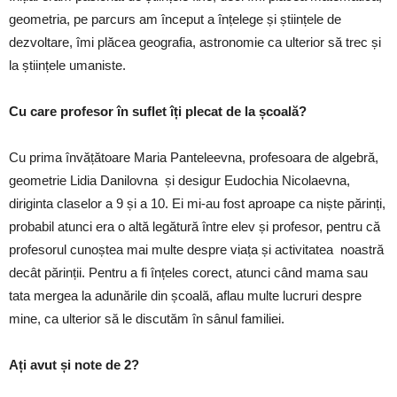
geometria, pe parcurs am început a înțelege și științele de
dezvoltare, îmi plăcea geografia, astronomie ca ulterior să trec și
la științele umaniste.
Cu care profesor în suflet îți plecat de la școală?
Cu prima învățătoare Maria Panteleevna, profesoara de algebră,
geometrie Lidia Danilovna și desigur Eudochia Nicolaevna,
diriginta claselor a 9 și a 10. Ei mi-au fost aproape ca niște părinți,
probabil atunci era o altă legătură între elev și profesor, pentru că
profesorul cunoștea mai multe despre viața și activitatea noastră
decât părinții. Pentru a fi înțeles corect, atunci când mama sau
tata mergea la adunările din școală, aflau multe lucruri despre
mine, ca ulterior să le discutăm în sânul familiei.
Ați avut și note de 2?