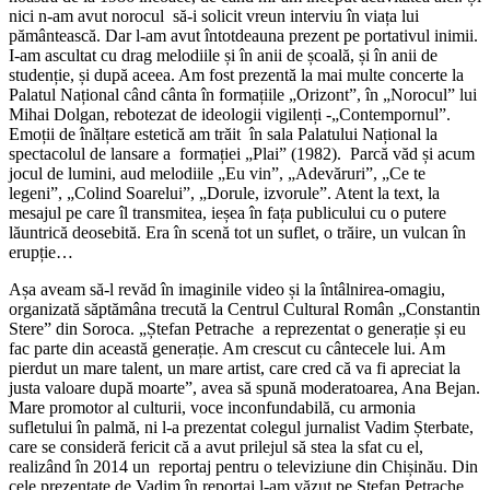
nici n-am avut norocul să-i solicit vreun interviu în viața lui
pământească. Dar l-am avut întotdeauna prezent pe portativul inimii.
I-am ascultat cu drag melodiile și în anii de școală, și în anii de
studenție, și după aceea. Am fost prezentă la mai multe concerte la
Palatul Național când cânta în formațiile „Orizont”, în „Norocul” lui
Mihai Dolgan, rebotezat de ideologii vigilenți -„Contempornul”.
Emoții de înălțare estetică am trăit în sala Palatului Național la
spectacolul de lansare a formației „Plai” (1982). Parcă văd și acum
jocul de lumini, aud melodiile „Eu vin”, „Adevăruri”, „Ce te
legeni”, „Colind Soarelui”, „Dorule, izvorule”. Atent la text, la
mesajul pe care îl transmitea, ieșea în fața publicului cu o putere
lăuntrică deosebită. Era în scenă tot un suflet, o trăire, un vulcan în
erupție…
Așa aveam să-l revăd în imaginile video și la întâlnirea-omagiu,
organizată săptămâna trecută la Centrul Cultural Român „Constantin
Stere” din Soroca. „Ștefan Petrache a reprezentat o generație și eu
fac parte din această generație. Am crescut cu cântecele lui. Am
pierdut un mare talent, un mare artist, care cred că va fi apreciat la
justa valoare după moarte”, avea să spună moderatoarea, Ana Bejan.
Mare promotor al culturii, voce inconfundabilă, cu armonia
sufletului în palmă, ni l-a prezentat colegul jurnalist Vadim Șterbate,
care se consideră fericit că a avut prilejul să stea la sfat cu el,
realizând în 2014 un reportaj pentru o televiziune din Chișinău. Din
cele prezentate de Vadim în reportaj l-am văzut pe Ștefan Petrache