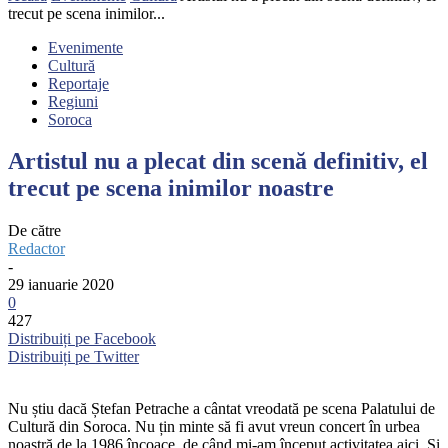
trecut pe scena inimilor...
Evenimente
Cultură
Reportaje
Regiuni
Soroca
Artistul nu a plecat din scenă definitiv, el
trecut pe scena inimilor noastre
De către
Redactor
-
29 ianuarie 2020
0
427
Distribuiți pe Facebook
Distribuiți pe Twitter
Nu știu dacă Ștefan Petrache a cântat vreodată pe scena Palatului de
Cultură din Soroca. Nu țin minte să fi avut vreun concert în urbea
noastră de la 1986 încoace, de când mi-am început activitatea aici. Și