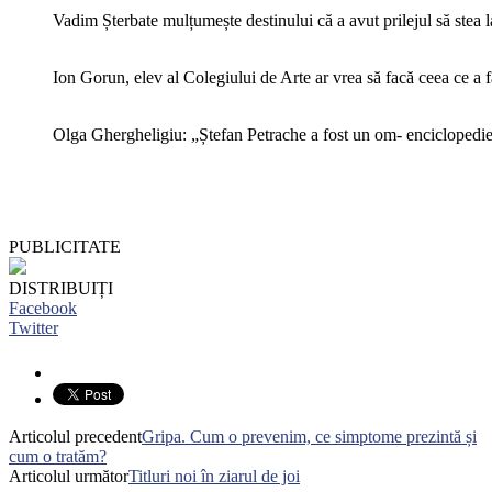
Vadim Șterbate mulțumește destinului că a avut prilejul să stea 
Ion Gorun, elev al Colegiului de Arte ar vrea să facă ceea ce a 
Olga Ghergheligiu: „Ștefan Petrache a fost un om- enciclopedi
PUBLICITATE
DISTRIBUIȚI
Facebook
Twitter
Articolul precedent
Gripa. Cum o prevenim, ce simptome prezintă și
cum o tratăm?
Articolul următor
Titluri noi în ziarul de joi