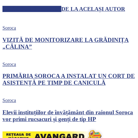
ARTICOLE SIMILARE
DE LA ACELAȘI AUTOR
Soroca
VIZITĂ DE MONITORIZARE LA GRĂDINIȚA
„CĂLINA”
Soroca
PRIMĂRIA SOROCA A INSTALAT UN CORT DE
ASISTENȚĂ PE TIMP DE CANICULĂ
Soroca
Elevii instituțiilor de învățământ din raionul Soroca
vor primi rucsacuri și genți de tip HP