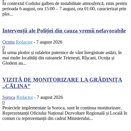
În contextul Codului galben de instabilitate atmosferică, emis pentru
perioada 6 august, ora 15:00 – 7 august, ora 01:00, caracterizat prin
ploi...
Intervenții ale Poliției din cauza vremii nefavorabile
Ocnița
Redactor
-
7 august 2026
0
În urma ploilor și rafalelor puternice de vânt înregistrate astăzi, în
mai multe localități din raioanele Telenești, Rîșcani, Ocnița și
Glodeni au...
VIZITĂ DE MONITORIZARE LA GRĂDINIȚA
„CĂLINA”
Soroca
Redactor
-
7 august 2026
0
Proiectele implementate la Soroca, sunt în continua monitorizare.
Reprezentanții Oficiului Național Dezvoltare Regională și Locală în
comun cu reprezentanții din cadrul Ministerului...