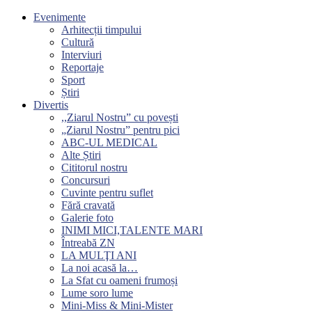
Evenimente
Arhitecții timpului
Cultură
Interviuri
Reportaje
Sport
Știri
Divertis
,,Ziarul Nostru” cu povești
„Ziarul Nostru” pentru pici
ABC-UL MEDICAL
Alte Știri
Cititorul nostru
Concursuri
Cuvinte pentru suflet
Fără cravată
Galerie foto
INIMI MICI,TALENTE MARI
Întreabă ZN
LA MULŢI ANI
La noi acasă la…
La Sfat cu oameni frumoși
Lume soro lume
Mini-Miss & Mini-Mister