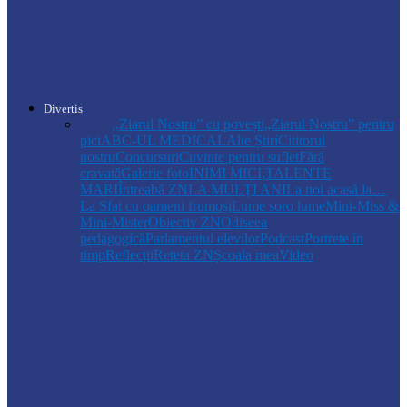
Regulamentul privind relocarea
profesorilor, aprobat de Guvern:
indemnizație de până la…
Divertis
Toate
,,Ziarul Nostru” cu povești
„Ziarul Nostru” pentru
pici
ABC-UL MEDICAL
Alte Știri
Cititorul
nostru
Concursuri
Cuvinte pentru suflet
Fără
cravată
Galerie foto
INIMI MICI,TALENTE
MARI
Întreabă ZN
LA MULŢI ANI
La noi acasă la…
La Sfat cu oameni frumoși
Lume soro lume
Mini-Miss &
Mini-Mister
Obiectiv ZN
Odiseea
pedagogică
Parlamentul elevilor
Podcast
Portrete în
timp
Reflecții
Reteta ZN
Școala mea
Video
Drochia
„INIMI MICI, TALENTE MARI”(II
parte)– Copiii talentați din Drochia aduc
emoție…