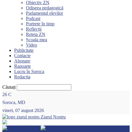
Obiectiv ZN
Odiseea pedagogică
Parlamentul elevilor
Podcast
Portrete în timp
Reflecții
Reteta ZN
Școala mea
Video
Publicitate
Contacte
Abonare
Rapoarte
Lucru în Soroca
Redacția
Căutați
26
C
Soroca, MD
vineri, 07 august 2026
Ziarul Nostru