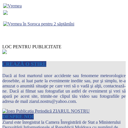
LOC PENTRU PUBLICITATE
CREAZĂ O ȘTIRE
Dacă ai fost martorul unor accidente sau fenomene meteorologice
deosebite, ai luat parte la evenimente inedite sau, pur şi simplu, te-a
amuzat o anumită situaţie pe care vrei să o vadă şi alţii, contactează-
ne. Dacă ai filmat sau fotografiat un astfel de eveniment şi vrei să
apară pe acest site, trimite-ne clipul tău video sau fotografiile pe
adresa de mail ziarul.nostru@yahoo.com.
DESPRE NOI
Ziarul este înregistrat la Camera Înregistrării de Stat a Ministerului
Dezvoltării Informaţionale al Republicii Moldova cu numărul de