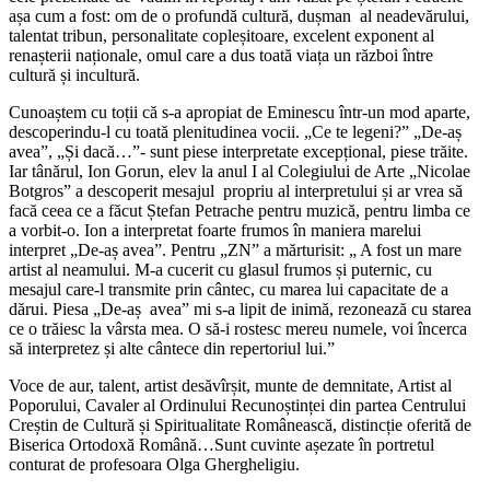
așa cum a fost: om de o profundă cultură, dușman al neadevărului,
talentat tribun, personalitate copleșitoare, excelent exponent al
renașterii naționale, omul care a dus toată viața un război între
cultură și incultură.
Cunoaștem cu toții că s-a apropiat de Eminescu într-un mod aparte,
descoperindu-l cu toată plenitudinea vocii. „Ce te legeni?” „De-aș
avea”, „Și dacă…”- sunt piese interpretate excepțional, piese trăite.
Iar tânărul, Ion Gorun, elev la anul I al Colegiului de Arte „Nicolae
Botgros” a descoperit mesajul propriu al interpretului și ar vrea să
facă ceea ce a făcut Ștefan Petrache pentru muzică, pentru limba ce
a vorbit-o. Ion a interpretat foarte frumos în maniera marelui
interpret „De-aș avea”. Pentru „ZN” a mărturisit: „ A fost un mare
artist al neamului. M-a cucerit cu glasul frumos și puternic, cu
mesajul care-l transmite prin cântec, cu marea lui capacitate de a
dărui. Piesa „De-aș avea” mi s-a lipit de inimă, rezonează cu starea
ce o trăiesc la vârsta mea. O să-i rostesc mereu numele, voi încerca
să interpretez și alte cântece din repertoriul lui.”
Voce de aur, talent, artist desăvîrșit, munte de demnitate, Artist al
Poporului, Cavaler al Ordinului Recunoștinței din partea Centrului
Creștin de Cultură și Spiritualitate Românească, distincție oferită de
Biserica Ortodoxă Română…Sunt cuvinte așezate în portretul
conturat de profesoara Olga Ghergheligiu.