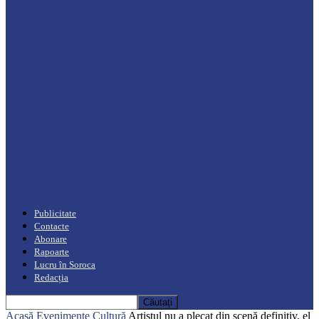
Drochia
„INIMI MICI, TALENTE MARI”(I parte)
– Un dar muzical pentru mame…
Podcast
Moro mahalajiu Podcast cu Robert Cerari
Podcast
“Moro mahalajiu” Podcast cu Marin Alla
Publicitate
Contacte
Abonare
Rapoarte
Lucru în Soroca
Redacția
Acasă
Evenimente
Cultură
Artistul nu a plecat din scenă definitiv, el