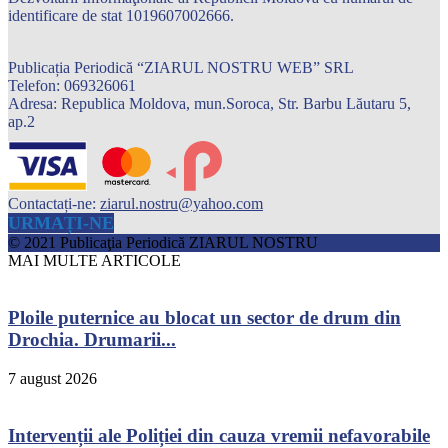
identificare de stat 1019607002666.
Publicația Periodică “ZIARUL NOSTRU WEB” SRL
Telefon: 069326061
Adresa: Republica Moldova, mun.Soroca, Str. Barbu Lăutaru 5,
ap.2
Contactați-ne:
ziarul.nostru@yahoo.com
URMAȚI-NE
© 2021 Publicaţia Periodică ZIARUL NOSTRU
MAI MULTE ARTICOLE
Ploile puternice au blocat un sector de drum din
Drochia. Drumarii...
7 august 2026
Intervenții ale Poliției din cauza vremii nefavorabile