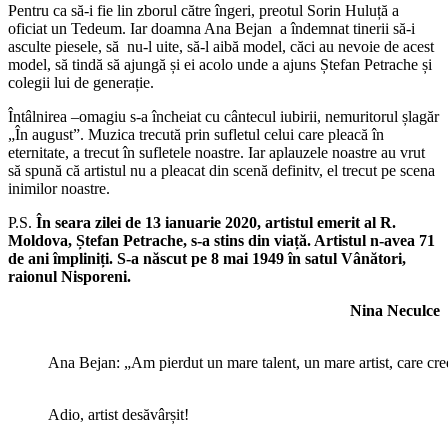
Pentru ca să-i fie lin zborul către îngeri, preotul Sorin Huluță a
oficiat un Tedeum. Iar doamna Ana Bejan a îndemnat tinerii să-i
asculte piesele, să nu-l uite, să-l aibă model, căci au nevoie de acest
model, să tindă să ajungă și ei acolo unde a ajuns Ștefan Petrache și
colegii lui de generație.
Întâlnirea –omagiu s-a încheiat cu cântecul iubirii, nemuritorul șlagăr
„În august”. Muzica trecută prin sufletul celui care pleacă în
eternitate, a trecut în sufletele noastre. Iar aplauzele noastre au vrut
să spună că artistul nu a pleacat din scenă definitv, el trecut pe scena
inimilor noastre.
P.S.
În seara zilei de 13 ianuarie 2020, artistul emerit al R.
Moldova, Ștefan Petrache, s-a stins din viață. Artistul n-avea 71
de ani împliniți.
S-a născut pe 8 mai 1949 în satul Vânători,
raionul Nisporeni.
Nina Neculce
Ana Bejan: „Am pierdut un mare talent, un mare artist, care cred
Adio, artist desăvârșit!