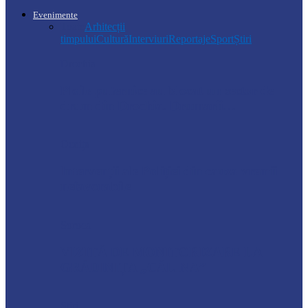
Evenimente
Toate
Arhitecții
timpului
Cultură
Interviuri
Reportaje
Sport
Știri
Drochia
Ploile puternice au blocat un sector de
drum din Drochia. Drumarii…
Ocnița
Intervenții ale Poliției din cauza vremii
nefavorabile
Soroca
VIZITĂ DE MONITORIZARE LA
GRĂDINIȚA „CĂLINA”
Știri