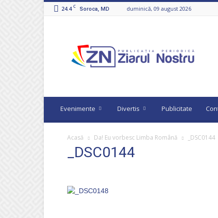
C
24.4
duminică, 09 august 2026
Soroca, MD
Ziarul
Nostru
Evenimente
Divertis
Publicitate
Con
Acasă
Da! Eu vorbesc Limba Română
_DSC0144
_DSC0144