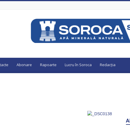
tacte
Abonare
Rapoarte
Lucru în Soroca
Redacția
A