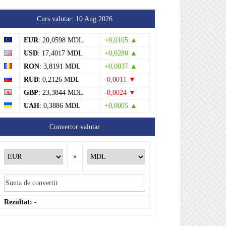
Curs valutar: 10 Aug 2026
EUR
: 20,0598 MDL
+0,0105 ▲
USD
: 17,4017 MDL
+0,0280 ▲
RON
: 3,8191 MDL
+0,0037 ▲
RUB
: 0,2126 MDL
-0,0011 ▼
GBP
: 23,3844 MDL
-0,0024 ▼
UAH
: 0,3886 MDL
+0,0005 ▲
Convertor valutar
»
Rezultat:
-