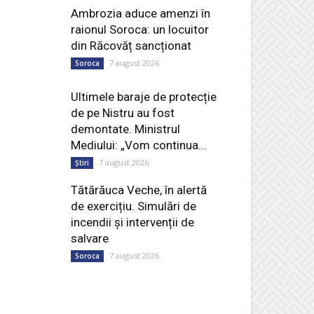
Ambrozia aduce amenzi în
raionul Soroca: un locuitor
din Răcovăț sancționat
7 august 2026
Soroca
Ultimele baraje de protecție
de pe Nistru au fost
demontate. Ministrul
Mediului: „Vom continua...
7 august 2026
Știri
Tătărăuca Veche, în alertă
de exercițiu. Simulări de
incendii și intervenții de
salvare
7 august 2026
Soroca