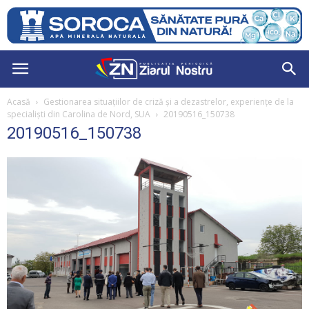
Acasă
Gestionarea situațiilor de criză și a dezastrelor, experiențe de la
specialiști din Carolina de Nord, SUA
20190516_150738
20190516_150738