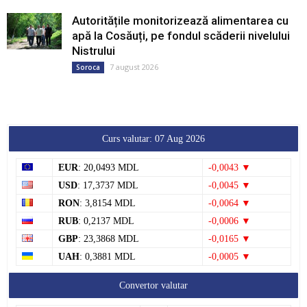
Autoritățile monitorizează alimentarea cu
apă la Cosăuți, pe fondul scăderii nivelului
Nistrului
7 august 2026
Soroca
Curs valutar: 07 Aug 2026
EUR
: 20,0493 MDL
-0,0043 ▼
USD
: 17,3737 MDL
-0,0045 ▼
RON
: 3,8154 MDL
-0,0064 ▼
RUB
: 0,2137 MDL
-0,0006 ▼
GBP
: 23,3868 MDL
-0,0165 ▼
UAH
: 0,3881 MDL
-0,0005 ▼
Convertor valutar