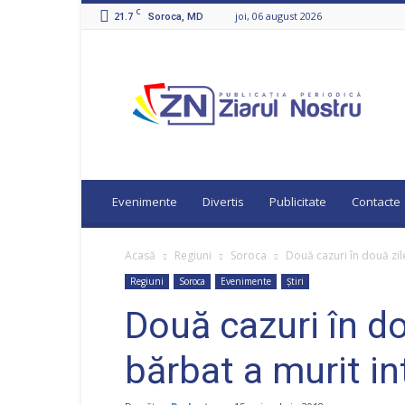
C
21.7
joi, 06 august 2026
Soroca, MD
Ziarul
Nostru
Evenimente
Divertis
Publicitate
Contacte
Acasă
Regiuni
Soroca
Două cazuri în două zile
Regiuni
Soroca
Evenimente
Știri
Două cazuri în do
bărbat a murit in