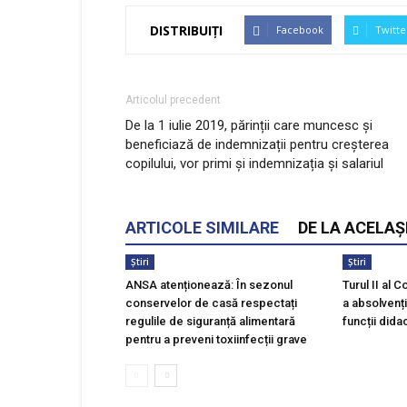
DISTRIBUIȚI
Facebook
Twitte
Articolul precedent
De la 1 iulie 2019, părinții care muncesc și
beneficiază de indemnizații pentru creșterea
copilului, vor primi și indemnizația și salariul
ARTICOLE SIMILARE
DE LA ACELAȘ
Știri
Știri
ANSA atenționează: În sezonul
Turul II al 
conservelor de casă respectați
a absolvenț
regulile de siguranță alimentară
funcții dida
pentru a preveni toxiinfecții grave