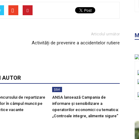
r
Articolul următor
M
Activități de prevenire a accidentelor rutiere
I AUTOR
Știri
Concursului de repartizare
ANSA lansează Campania de
ilor în câmpul muncii pe
informare și sensibilizare a
ctice vacante
operatorilor economici cu tematica:
„Controale integre, alimente sigure”