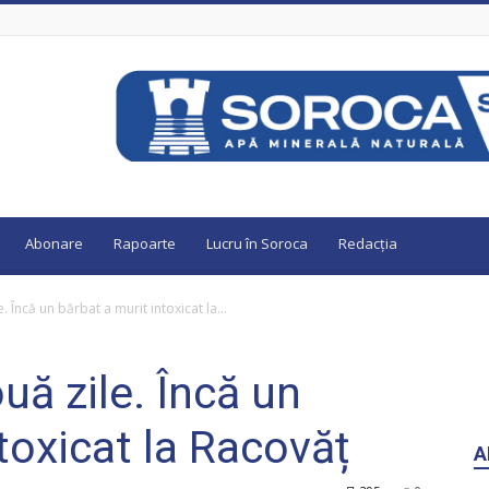
Abonare
Rapoarte
Lucru în Soroca
Redacția
. Încă un bărbat a murit intoxicat la...
uă zile. Încă un
toxicat la Racovăț
A