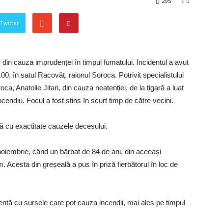
295
0
 Twitter
 din cauza imprudenței în timpul fumatului. Incidentul a avut
00, în satul Racovăț, raionul Soroca. Potrivit specialistului
a, Anatolie Jitari, din cauza neatenției, de la țigară a luat
cendiu. Focul a fost stins în scurt timp de către vecini.
 cu exactitate cauzele decesului.
noiembrie, când un bărbat de 84 de ani, din aceeași
m. Acesta din greșeală a pus în priză fierbătorul în loc de
entă cu sursele care pot cauza incendii, mai ales pe timpul