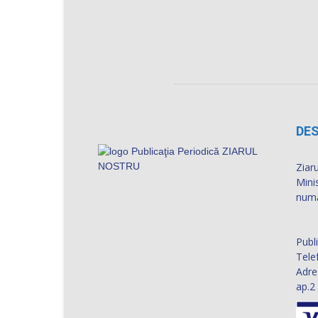
DES
Ziaru
Mini
numă
Publ
Tele
Adre
ap.2