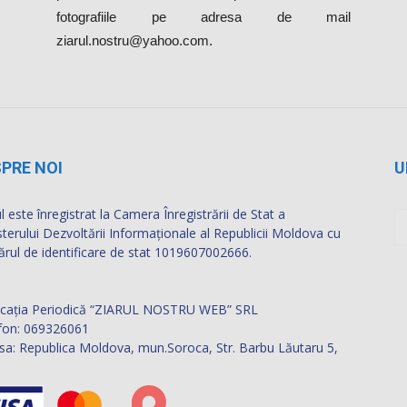
fotografiile pe adresa de mail
ziarul.nostru@yahoo.com.
PRE NOI
U
l este înregistrat la Camera Înregistrării de Stat a
sterului Dezvoltării Informaţionale al Republicii Moldova cu
rul de identificare de stat 1019607002666.
icația Periodică “ZIARUL NOSTRU WEB” SRL
fon: 069326061
sa: Republica Moldova, mun.Soroca, Str. Barbu Lăutaru 5,