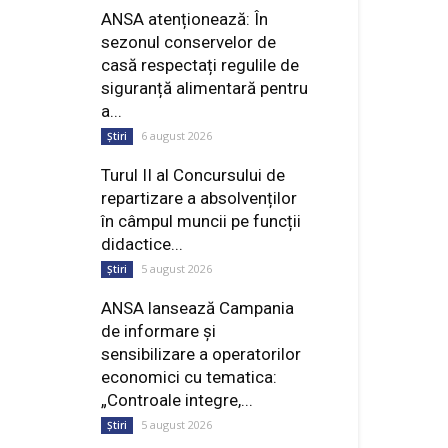
ANSA atenționează: În
sezonul conservelor de
casă respectați regulile de
siguranță alimentară pentru
a...
6 august 2026
Știri
Turul II al Concursului de
repartizare a absolvenților
în câmpul muncii pe funcții
didactice...
5 august 2026
Știri
ANSA lansează Campania
de informare și
sensibilizare a operatorilor
economici cu tematica:
„Controale integre,...
5 august 2026
Știri