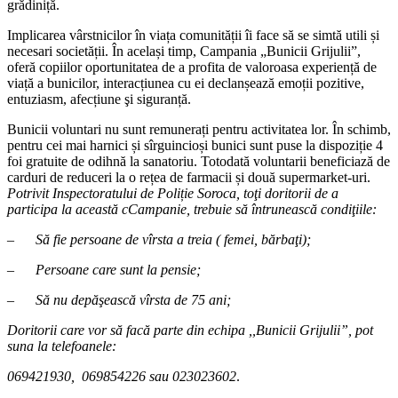
grădiniță.
Implicarea vârstnicilor în viața comunității îi face să se simtă utili și
necesari societății. În același timp, Campania „Bunicii Grijulii”,
oferă copiilor oportunitatea de a profita de valoroasa experiență de
viață a bunicilor, interacțiunea cu ei declanșează emoții pozitive,
entuziasm, afecțiune şi siguranță.
Bunicii voluntari nu sunt remunerați pentru activitatea lor. În schimb,
pentru cei mai harnici și sîrguincioși bunici sunt puse la dispoziție 4
foi gratuite de odihnă la sanatoriu. Totodată voluntarii beneficiază de
carduri de reduceri la o rețea de farmacii și două supermarket-uri.
Potrivit Inspectoratului de Poliție Soroca, toţi doritorii de a
participa la această cCampanie, trebuie să întrunească condiţiile:
– Să fie persoane de vîrsta a treia ( femei, bărbaţi);
– Persoane care sunt la pensie;
– Să nu depăşească vîrsta de 75 ani;
Doritorii care vor să facă parte din echipa ,,Bunicii Grijulii”, pot
suna la telefoanele:
069421930, 069854226 sau 023023602
.