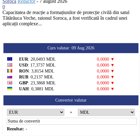
Soroca
Redactor
-
7 august 2026
0
Capacitatea de reacție a formațiunilor de protecție civilă din satul
Tătărăuca Veche, raionul Soroca, a fost verificată în cadrul unei
aplicații complexe...
Curs valutar: 09 Aug 2026
EUR
: 20,0493 MDL
0,0000 ▼
USD
: 17,3737 MDL
0,0000 ▼
RON
: 3,8154 MDL
0,0000 ▼
RUB
: 0,2137 MDL
0,0000 ▼
GBP
: 23,3868 MDL
0,0000 ▼
UAH
: 0,3881 MDL
0,0000 ▼
Convertor valutar
»
Rezultat:
-