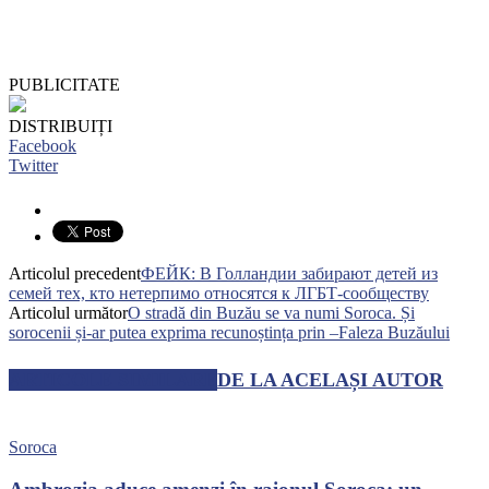
PUBLICITATE
DISTRIBUIȚI
Facebook
Twitter
Articolul precedent
ФЕЙК: В Голландии забирают детей из
семей тех, кто нетерпимо относятся к ЛГБТ-сообществу
Articolul următor
O stradă din Buzău se va numi Soroca. Și
sorocenii și-ar putea exprima recunoștința prin –Faleza Buzăului
ARTICOLE SIMILARE
DE LA ACELAȘI AUTOR
Soroca