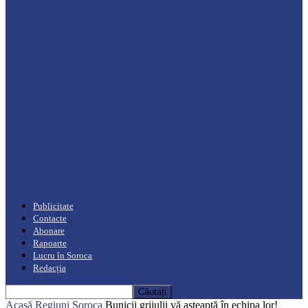
Drochia
„INIMI MICI, TALENTE MARI”(I parte)
– Un dar muzical pentru mame…
Podcast
Moro mahalajiu Podcast cu Robert Cerari
Podcast
“Moro mahalajiu” Podcast cu Marin Alla
Publicitate
Contacte
Abonare
Rapoarte
Lucru în Soroca
Redacția
Acasă
Regiuni
Soroca
Bunicii grijulii vă așteaptă în echipa lor!