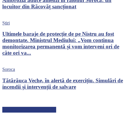
Ambrozia aduce amenzi în raionul Soroca: un
locuitor din Răcovăț sancționat
Știri
Ultimele baraje de protecție de pe Nistru au fost
demontate. Ministrul Mediului: „Vom continua
monitorizarea permanentă și vom interveni ori de
câte ori va...
Soroca
Tătărăuca Veche, în alertă de exercițiu. Simulări de
incendii și intervenții de salvare
ARTICOLE RECENTE