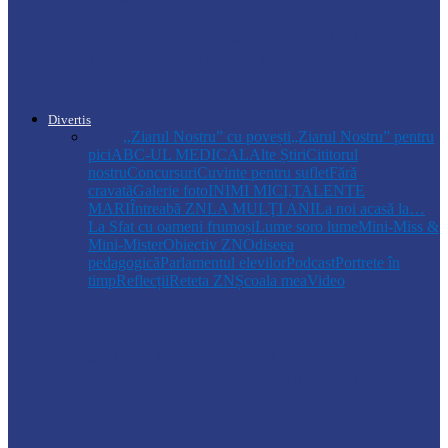
Autoritățile monitorizează alimentarea cu
apă la Cosăuți, pe fondul scăderii
nivelului…
Divertis
Toate
,,Ziarul Nostru” cu povești
„Ziarul Nostru” pentru
pici
ABC-UL MEDICAL
Alte Știri
Cititorul
nostru
Concursuri
Cuvinte pentru suflet
Fără
cravată
Galerie foto
INIMI MICI,TALENTE
MARI
Întreabă ZN
LA MULŢI ANI
La noi acasă la…
La Sfat cu oameni frumoși
Lume soro lume
Mini-Miss &
Mini-Mister
Obiectiv ZN
Odiseea
pedagogică
Parlamentul elevilor
Podcast
Portrete în
timp
Reflecții
Reteta ZN
Școala mea
Video
Drochia
„INIMI MICI, TALENTE MARI”(II
parte)– Copiii talentați din Drochia aduc
emoție…