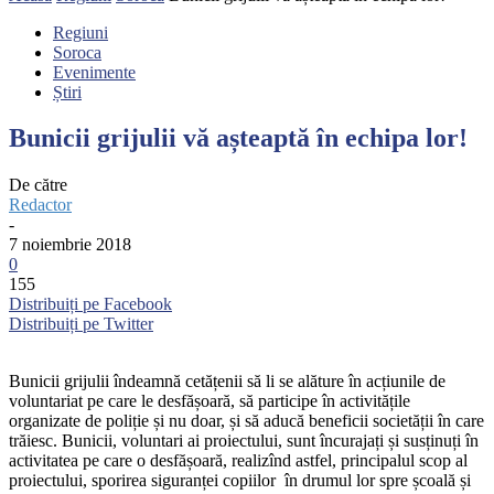
Regiuni
Soroca
Evenimente
Știri
Bunicii grijulii vă așteaptă în echipa lor!
De către
Redactor
-
7 noiembrie 2018
0
155
Distribuiți pe Facebook
Distribuiți pe Twitter
Bunicii grijulii îndeamnă cetățenii să li se alăture în acțiunile de
voluntariat pe care le desfășoară, să participe în activitățile
organizate de poliție și nu doar, și să aducă beneficii societății în care
trăiesc. Bunicii, voluntari ai proiectului, sunt încurajați și susținuți în
activitatea pe care o desfășoară, realizînd astfel, principalul scop al
proiectului, sporirea siguranței copiilor în drumul lor spre școală și