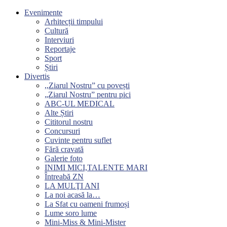
Evenimente
Arhitecții timpului
Cultură
Interviuri
Reportaje
Sport
Știri
Divertis
,,Ziarul Nostru” cu povești
„Ziarul Nostru” pentru pici
ABC-UL MEDICAL
Alte Știri
Cititorul nostru
Concursuri
Cuvinte pentru suflet
Fără cravată
Galerie foto
INIMI MICI,TALENTE MARI
Întreabă ZN
LA MULŢI ANI
La noi acasă la…
La Sfat cu oameni frumoși
Lume soro lume
Mini-Miss & Mini-Mister