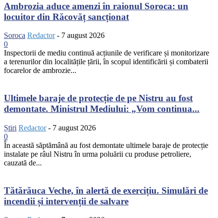
Ambrozia aduce amenzi în raionul Soroca: un
locuitor din Răcovăț sancționat
Soroca
Redactor
-
7 august 2026
0
Inspectorii de mediu continuă acțiunile de verificare și monitorizare
a terenurilor din localitățile țării, în scopul identificării și combaterii
focarelor de ambrozie...
Ultimele baraje de protecție de pe Nistru au fost
demontate. Ministrul Mediului: „Vom continua...
Știri
Redactor
-
7 august 2026
0
În această săptămână au fost demontate ultimele baraje de protecție
instalate pe râul Nistru în urma poluării cu produse petroliere,
cauzată de...
Tătărăuca Veche, în alertă de exercițiu. Simulări de
incendii și intervenții de salvare