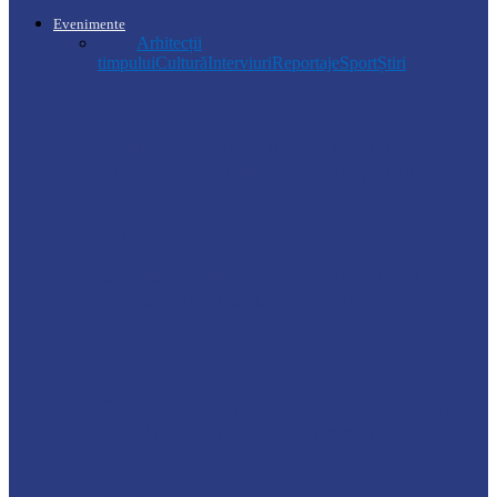
Evenimente
Toate
Arhitecții
timpului
Cultură
Interviuri
Reportaje
Sport
Știri
Soroca
Ambrozia aduce amenzi în raionul Soroca:
un locuitor din Răcovăț sancționat
Știri
Ultimele baraje de protecție de pe Nistru
au fost demontate. Ministrul…
Soroca
Tătărăuca Veche, în alertă de exercițiu.
Simulări de incendii și intervenții…
Soroca