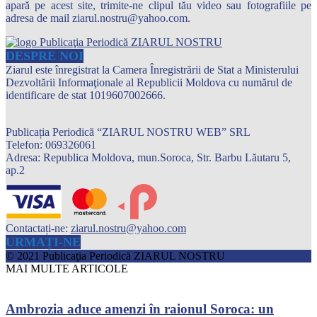
apară pe acest site, trimite-ne clipul tău video sau fotografiile pe
adresa de mail ziarul.nostru@yahoo.com.
DESPRE NOI
Ziarul este înregistrat la Camera Înregistrării de Stat a Ministerului
Dezvoltării Informaţionale al Republicii Moldova cu numărul de
identificare de stat 1019607002666.
Publicația Periodică “ZIARUL NOSTRU WEB” SRL
Telefon: 069326061
Adresa: Republica Moldova, mun.Soroca, Str. Barbu Lăutaru 5,
ap.2
Contactați-ne:
ziarul.nostru@yahoo.com
URMAȚI-NE
© 2021 Publicaţia Periodică ZIARUL NOSTRU
MAI MULTE ARTICOLE
Ambrozia aduce amenzi în raionul Soroca: un