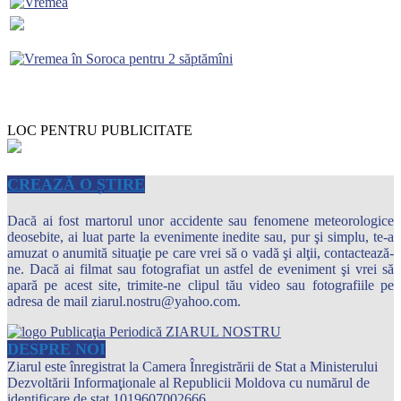
LOC PENTRU PUBLICITATE
CREAZĂ O ȘTIRE
Dacă ai fost martorul unor accidente sau fenomene meteorologice
deosebite, ai luat parte la evenimente inedite sau, pur şi simplu, te-a
amuzat o anumită situaţie pe care vrei să o vadă şi alţii, contactează-
ne. Dacă ai filmat sau fotografiat un astfel de eveniment şi vrei să
apară pe acest site, trimite-ne clipul tău video sau fotografiile pe
adresa de mail ziarul.nostru@yahoo.com.
DESPRE NOI
Ziarul este înregistrat la Camera Înregistrării de Stat a Ministerului
Dezvoltării Informaţionale al Republicii Moldova cu numărul de
identificare de stat 1019607002666.