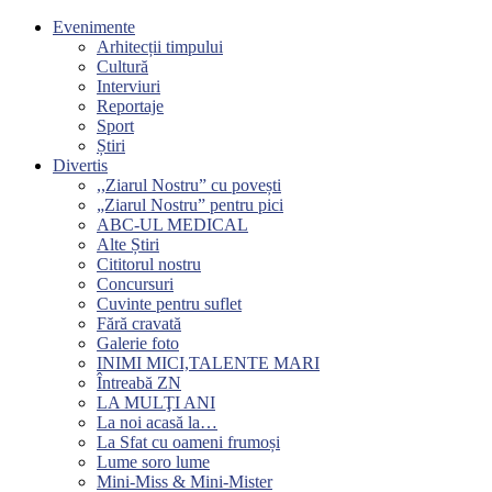
Evenimente
Arhitecții timpului
Cultură
Interviuri
Reportaje
Sport
Știri
Divertis
,,Ziarul Nostru” cu povești
„Ziarul Nostru” pentru pici
ABC-UL MEDICAL
Alte Știri
Cititorul nostru
Concursuri
Cuvinte pentru suflet
Fără cravată
Galerie foto
INIMI MICI,TALENTE MARI
Întreabă ZN
LA MULŢI ANI
La noi acasă la…
La Sfat cu oameni frumoși
Lume soro lume
Mini-Miss & Mini-Mister