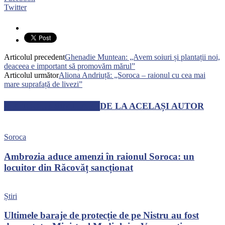
Twitter
Articolul precedent
Ghenadie Muntean: „Avem soiuri și plantații noi,
deaceea e important să promovăm mărul”
Articolul următor
Aliona Andriuță: „Soroca – raionul cu cea mai
mare suprafață de livezi”
ARTICOLE SIMILARE
DE LA ACELAȘI AUTOR
Soroca
Ambrozia aduce amenzi în raionul Soroca: un
locuitor din Răcovăț sancționat
Știri
Ultimele baraje de protecție de pe Nistru au fost