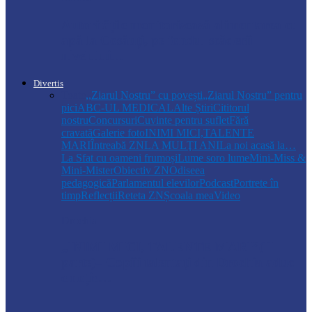
Autoritățile monitorizează alimentarea cu
apă la Cosăuți, pe fondul scăderii
nivelului…
Divertis
Toate
,,Ziarul Nostru” cu povești
„Ziarul Nostru” pentru
pici
ABC-UL MEDICAL
Alte Știri
Cititorul
nostru
Concursuri
Cuvinte pentru suflet
Fără
cravată
Galerie foto
INIMI MICI,TALENTE
MARI
Întreabă ZN
LA MULŢI ANI
La noi acasă la…
La Sfat cu oameni frumoși
Lume soro lume
Mini-Miss &
Mini-Mister
Obiectiv ZN
Odiseea
pedagogică
Parlamentul elevilor
Podcast
Portrete în
timp
Reflecții
Reteta ZN
Școala mea
Video
Drochia
„INIMI MICI, TALENTE MARI”(II
parte)– Copiii talentați din Drochia aduc
emoție…