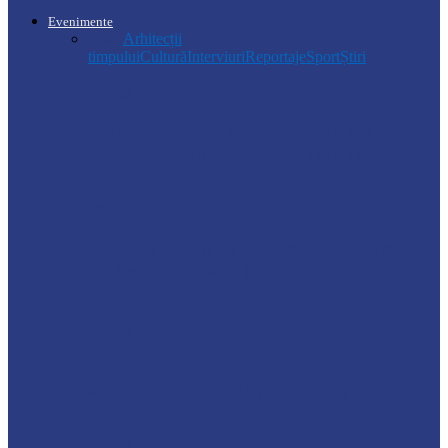
Evenimente
Toate
Arhitecții
timpului
Cultură
Interviuri
Reportaje
Sport
Știri
Soroca
Ambrozia aduce amenzi în raionul Soroca:
un locuitor din Răcovăț sancționat
Știri
Ultimele baraje de protecție de pe Nistru
au fost demontate. Ministrul…
Soroca
Tătărăuca Veche, în alertă de exercițiu.
Simulări de incendii și intervenții…
Soroca