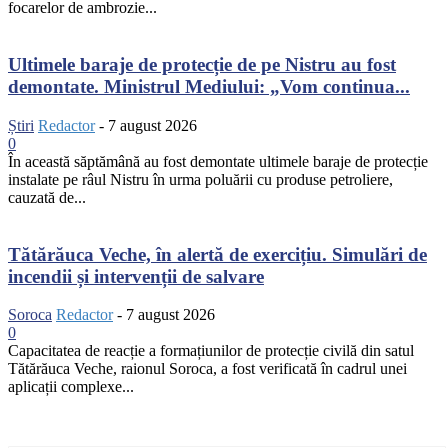
focarelor de ambrozie...
Ultimele baraje de protecție de pe Nistru au fost
demontate. Ministrul Mediului: „Vom continua...
Știri
Redactor
-
7 august 2026
0
În această săptămână au fost demontate ultimele baraje de protecție
instalate pe râul Nistru în urma poluării cu produse petroliere,
cauzată de...
Tătărăuca Veche, în alertă de exercițiu. Simulări de
incendii și intervenții de salvare
Soroca
Redactor
-
7 august 2026
0
Capacitatea de reacție a formațiunilor de protecție civilă din satul
Tătărăuca Veche, raionul Soroca, a fost verificată în cadrul unei
aplicații complexe...