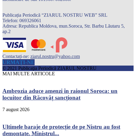
Publicația Periodică “ZIARUL NOSTRU WEB” SRL
Telefon: 069326061
Adresa: Republica Moldova, mun.Soroca, Str. Barbu Lăutaru 5,
ap.2
Contactați-ne:
ziarul.nostru@yahoo.com
URMAȚI-NE
© 2021 Publicaţia Periodică ZIARUL NOSTRU
MAI MULTE ARTICOLE
Ambrozia aduce amenzi în raionul Soroca: un
locuitor din Răcovăț sancționat
7 august 2026
Ultimele baraje de protecție de pe Nistru au fost
demontate. Ministrul...