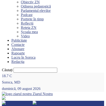
Obiectiv ZN
Odiseea pedagogică
Parlamentul elevilor
Podcast
Portrete în timp
Reflecții
Reteta ZN
Școala mea
Video
Publicitate
Contacte
Abonare
Rapoarte
Lucru în Soroca
Redacția
Căutați
18.7
C
Soroca, MD
duminică, 09 august 2026
Ziarul Nostru