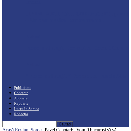
Drochia
„INIMI MICI, TALENTE MARI”(I parte)
– Un dar muzical pentru mame…
Podcast
Moro mahalajiu Podcast cu Robert Cerari
Podcast
“Moro mahalajiu” Podcast cu Marin Alla
Publicitate
Contacte
Abonare
Rapoarte
Lucru în Soroca
Redacția
Acasă
Regiuni
Soroca
Pavel Cebotari: „Vom fi bucuroși să vă