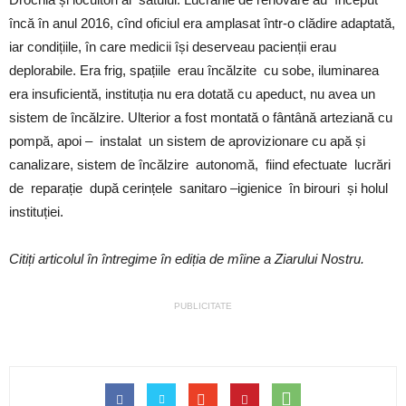
încă în anul 2016, cînd oficiul era amplasat într-o clădire adaptată,
iar condițiile, în care medicii își deserveau pacienții erau
deplorabile. Era frig, spațiile erau încălzite cu sobe, iluminarea
era insuficientă, instituția nu era dotată cu apeduct, nu avea un
sistem de încălzire. Ulterior a fost montată o fântână arteziană cu
pompă, apoi – instalat un sistem de aprovizionare cu apă și
canalizare, sistem de încălzire autonomă, fiind efectuate lucrări
de reparație după cerințele sanitaro –igienice în birouri și holul
instituției.
Citiți articolul în întregime în ediția de mîine a Ziarului Nostru.
PUBLICITATE