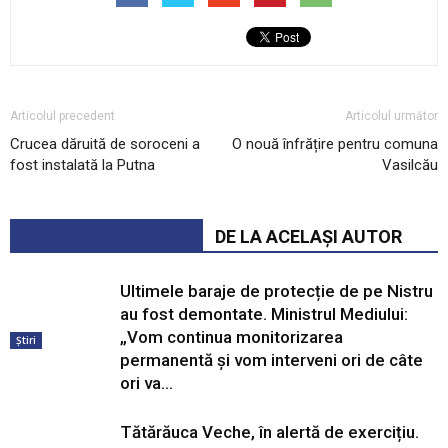
Articolul precedent
Articolul următor
Crucea dăruită de soroceni a
O nouă înfrățire pentru comuna
fost instalată la Putna
Vasilcău
ARTICOLE SIMILARE
DE LA ACELAȘI AUTOR
Ultimele baraje de protecție de pe Nistru
au fost demontate. Ministrul Mediului:
„Vom continua monitorizarea
Știri
permanentă și vom interveni ori de câte
ori va...
Tătărăuca Veche, în alertă de exercițiu.