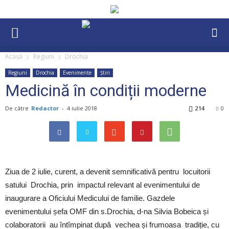
Acasă
Regiuni
Drochia
Regiuni
Drochia
Evenimente
Știri
Medicină în condiții moderne
De către
Redactor
-
4 iulie 2018
214
0
Ziua de 2 iulie, curent, a devenit semnificativă pentru locuitorii
satului Drochia, prin impactul relevant al evenimentului de
inaugurare a Oficiului Medicului de familie. Gazdele
evenimentului șefa OMF din s.Drochia, d-na Silvia Bobeica și
colaboratorii au întîmpinat după vechea și frumoasa tradiție, cu