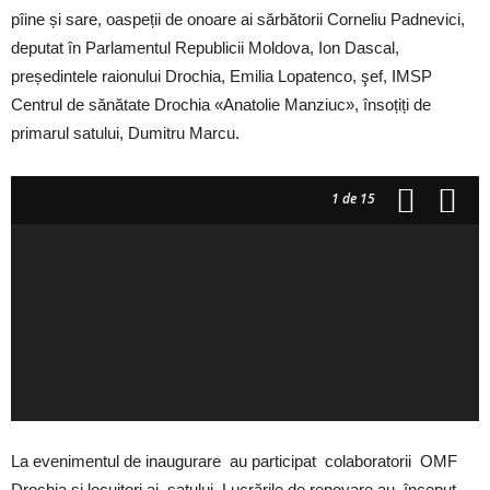
pîine și sare, oaspeții de onoare ai sărbătorii Corneliu Padnevici,
deputat în Parlamentul Republicii Moldova, Ion Dascal,
președintele raionului Drochia, Emilia Lopatenco, şef, IMSP
Centrul de sănătate Drochia «Anatolie Manziuc», însoțiți de
primarul satului, Dumitru Marcu.
1
de 15
La evenimentul de inaugurare au participat colaboratorii OMF
Drochia și locuitori ai satului. Lucrările de renovare au început