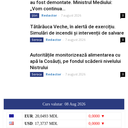
au fost demontate. Ministrul Mediului:
„Vom continua...
Redactor
-
7 august 2026
Știri
0
Tătărăuca Veche, în alertă de exercițiu.
Simulări de incendii și intervenții de salvare
Redactor
-
7 august 2026
Soroca
0
Autoritățile monitorizează alimentarea cu
apă la Cosăuți, pe fondul scăderii nivelului
Nistrului
Redactor
-
7 august 2026
Soroca
0
Curs valutar: 08 Aug 2026
EUR
: 20,0493 MDL
0,0000 ▼
USD
: 17,3737 MDL
0,0000 ▼