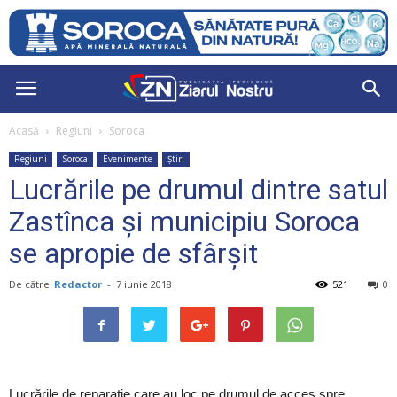
Acasă
Regiuni
Soroca
Regiuni
Soroca
Evenimente
Știri
Lucrările pe drumul dintre satul
Zastînca și municipiu Soroca
se apropie de sfârșit
De către
Redactor
-
7 iunie 2018
521
0
Lucrările de reparație care au loc pe drumul de acces spre