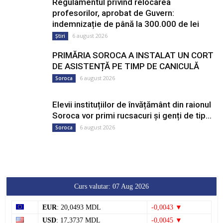
Regulamentul privind relocarea
profesorilor, aprobat de Guvern:
indemnizație de până la 300.000 de lei
6 august 2026
Știri
PRIMĂRIA SOROCA A INSTALAT UN CORT
DE ASISTENȚĂ PE TIMP DE CANICULĂ
6 august 2026
Soroca
Elevii instituțiilor de învățământ din raionul
Soroca vor primi rucsacuri și genți de tip...
6 august 2026
Soroca
Curs valutar: 07 Aug 2026
EUR
: 20,0493 MDL
-0,0043 ▼
USD
: 17,3737 MDL
-0,0045 ▼