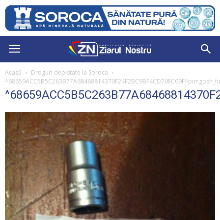
Acasă
Droguri depistate la Soroca
^68659ACC5B5C263B77A68468814370F24F2BC9BF4CD70FC09F^pimgpsh_fulls
^68659ACC5B5C263B77A68468814370F24