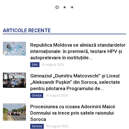
ARTICOLE RECENTE
Republica Moldova se aliniază standardelor
internaționale: în premieră, testare HPV și
autoprelevare în instituțiile...
10 august 2026
Știri
Gimnaziul „Dumitru Matcovschi” și Liceul
„Aleksandr Pușkin” din Soroca, selectate
pentru pilotarea Programului de...
10 august 2026
Ocnița
Procesiunea cu icoana Adormirii Maicii
Domnului va trece prin satele raionului
Soroca
10 august 2026
Soroca