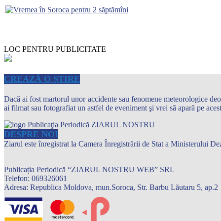
LOC PENTRU PUBLICITATE
CREAZĂ O ȘTIRE
Dacă ai fost martorul unor accidente sau fenomene meteorologice deosebi
ai filmat sau fotografiat un astfel de eveniment şi vrei să apară pe ace
DESPRE NOI
Ziarul este înregistrat la Camera Înregistrării de Stat a Ministerului
Publicația Periodică “ZIARUL NOSTRU WEB” SRL
Telefon: 069326061
Adresa: Republica Moldova, mun.Soroca, Str. Barbu Lăutaru 5, ap.2