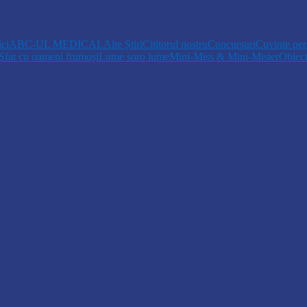
r, aprobat de Guvern: indemnizație de până la…
ici
ABC-UL MEDICAL
Alte Știri
Cititorul nostru
Concursuri
Cuvinte pen
Sfat cu oameni frumoși
Lume soro lume
Mini-Miss & Mini-Mister
Obiec
opiii talentați din Drochia aduc emoție…
 Un dar muzical pentru mame…