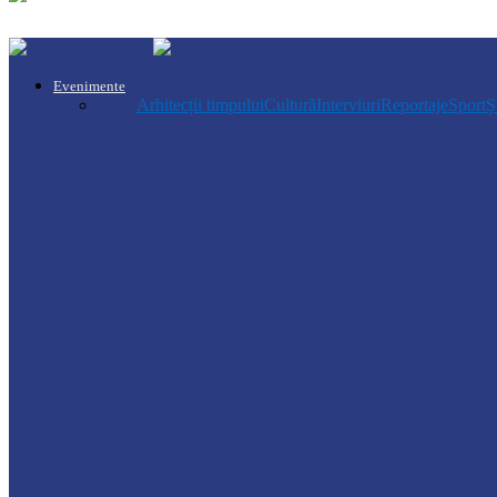
Evenimente
Toate
Arhitecții timpului
Cultură
Interviuri
Reportaje
Sport
Ș
Drochia
Ploile puternice au blocat un sector de dr
Ocnița
Intervenții ale Poliției din cauza vremii nefa
Soroca
VIZITĂ DE MONITORIZARE LA GRĂDI
Știri