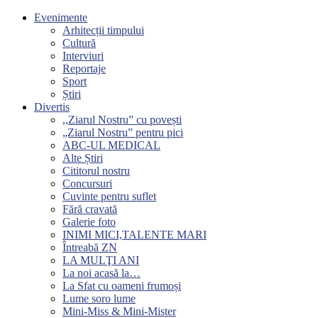
Evenimente
Arhitecții timpului
Cultură
Interviuri
Reportaje
Sport
Știri
Divertis
,,Ziarul Nostru” cu povești
„Ziarul Nostru” pentru pici
ABC-UL MEDICAL
Alte Știri
Cititorul nostru
Concursuri
Cuvinte pentru suflet
Fără cravată
Galerie foto
INIMI MICI,TALENTE MARI
Întreabă ZN
LA MULŢI ANI
La noi acasă la…
La Sfat cu oameni frumoși
Lume soro lume
Mini-Miss & Mini-Mister