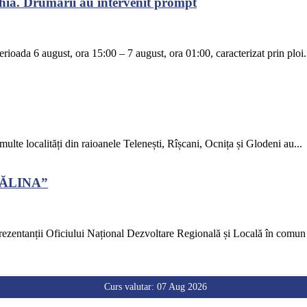
chia. Drumarii au intervenit prompt
rioada 6 august, ora 15:00 – 7 august, ora 01:00, caracterizat prin ploi.
 multe localități din raioanele Telenești, Rîșcani, Ocnița și Glodeni au...
CĂLINA”
ezentanții Oficiului Național Dezvoltare Regională și Locală în comun c
Curs valutar: 07 Aug 2026