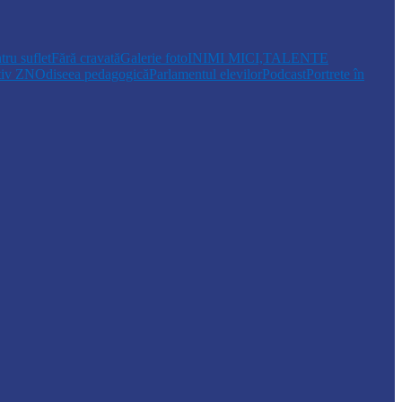
tru suflet
Fără cravată
Galerie foto
INIMI MICI,TALENTE
tiv ZN
Odiseea pedagogică
Parlamentul elevilor
Podcast
Portrete în