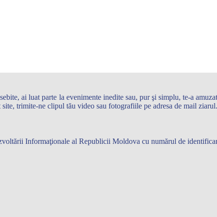
te, ai luat parte la evenimente inedite sau, pur şi simplu, te-a amuzat 
st site, trimite-ne clipul tău video sau fotografiile pe adresa de mail zi
 Dezvoltării Informaţionale al Republicii Moldova cu numărul de identifi