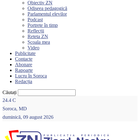
Obiectiv ZN
Odiseea pedagogică
Parlamentul elevilor
Podcast
Portrete în timp
Reflecții
Reteta ZN
Școala mea
Video
Publicitate
Contacte
Abonare
Rapoarte
Lucru în Soroca
Redacția
Căutați
24.4
C
Soroca, MD
duminică, 09 august 2026