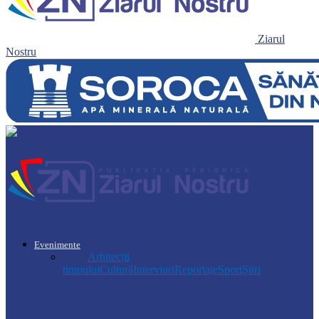
Ziarul
Nostru
Evenimente
Toate
Arhitecții
timpului
Cultură
Interviuri
Reportaje
Sport
Știri
Soroca