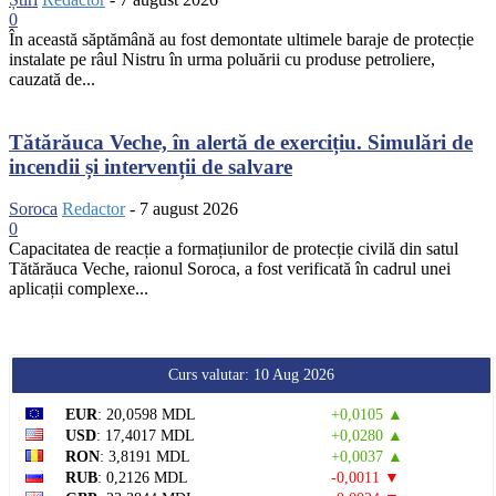
0
În această săptămână au fost demontate ultimele baraje de protecție
instalate pe râul Nistru în urma poluării cu produse petroliere,
cauzată de...
Tătărăuca Veche, în alertă de exercițiu. Simulări de
incendii și intervenții de salvare
Soroca
Redactor
-
7 august 2026
0
Capacitatea de reacție a formațiunilor de protecție civilă din satul
Tătărăuca Veche, raionul Soroca, a fost verificată în cadrul unei
aplicații complexe...
Curs valutar: 10 Aug 2026
EUR
: 20,0598 MDL
+0,0105 ▲
USD
: 17,4017 MDL
+0,0280 ▲
RON
: 3,8191 MDL
+0,0037 ▲
RUB
: 0,2126 MDL
-0,0011 ▼