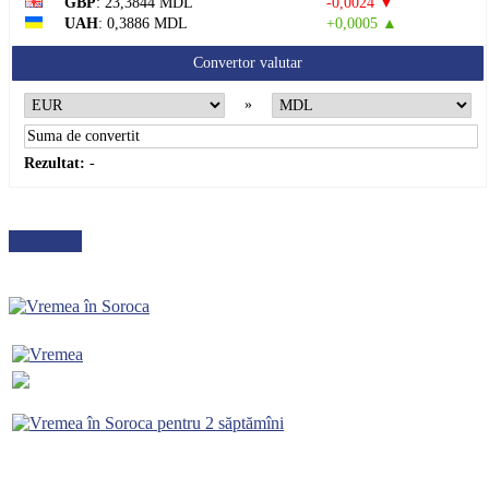
GBP
: 23,3844 MDL
-0,0024 ▼
UAH
: 0,3886 MDL
+0,0005 ▲
Convertor valutar
»
Rezultat:
-
METEO