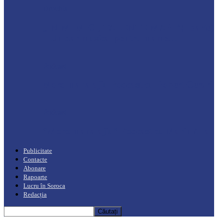
Drochia
„INIMI MICI, TALENTE MARI”(I parte)
– Un dar muzical pentru mame…
Podcast
Moro mahalajiu Podcast cu Robert Cerari
Podcast
“Moro mahalajiu” Podcast cu Marin Alla
Publicitate
Contacte
Abonare
Rapoarte
Lucru în Soroca
Redacția