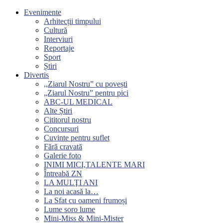
Evenimente
Arhitecții timpului
Cultură
Interviuri
Reportaje
Sport
Știri
Divertis
,,Ziarul Nostru” cu povești
„Ziarul Nostru” pentru pici
ABC-UL MEDICAL
Alte Știri
Cititorul nostru
Concursuri
Cuvinte pentru suflet
Fără cravată
Galerie foto
INIMI MICI,TALENTE MARI
Întreabă ZN
LA MULŢI ANI
La noi acasă la…
La Sfat cu oameni frumoși
Lume soro lume
Mini-Miss & Mini-Mister