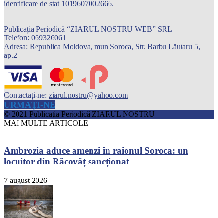
identificare de stat 1019607002666.
Publicația Periodică “ZIARUL NOSTRU WEB” SRL
Telefon: 069326061
Adresa: Republica Moldova, mun.Soroca, Str. Barbu Lăutaru 5,
ap.2
Contactați-ne:
ziarul.nostru@yahoo.com
URMAȚI-NE
© 2021 Publicaţia Periodică ZIARUL NOSTRU
MAI MULTE ARTICOLE
Ambrozia aduce amenzi în raionul Soroca: un
locuitor din Răcovăț sancționat
7 august 2026