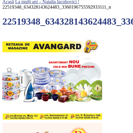
Acasă
La mulți ani – Natalia Iacubovici !
22519348_634328143624483_3360196755592933111_n
22519348_634328143624483_33