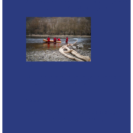
Ambrozia aduce amenzi în raionul Soroca:
un locuitor din Răcovăț sancționat
Știri
Ultimele baraje de protecție de pe Nistru
au fost demontate. Ministrul…
Soroca
Tătărăuca Veche, în alertă de exercițiu.
Simulări de incendii și intervenții…