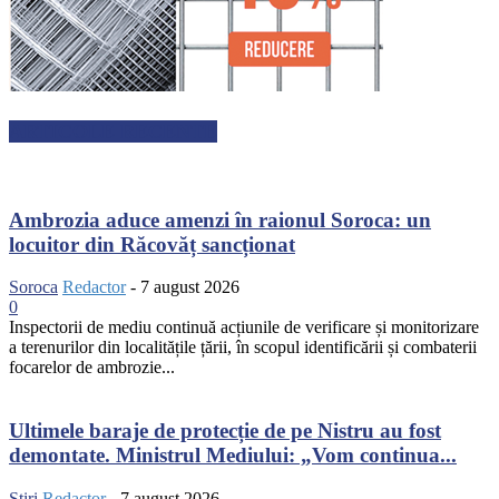
ARTICOLE RECENTE
Ambrozia aduce amenzi în raionul Soroca: un
locuitor din Răcovăț sancționat
Soroca
Redactor
-
7 august 2026
0
Inspectorii de mediu continuă acțiunile de verificare și monitorizare
a terenurilor din localitățile țării, în scopul identificării și combaterii
focarelor de ambrozie...
Ultimele baraje de protecție de pe Nistru au fost
demontate. Ministrul Mediului: „Vom continua...
Știri
Redactor
-
7 august 2026