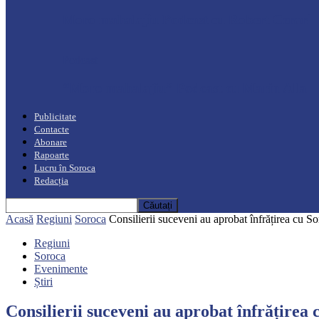
Moro mahalajiu Podcast cu Robert Cerari
Podcast
“Moro mahalajiu” Podcast cu Marin Alla
Publicitate
Contacte
Abonare
Rapoarte
Lucru în Soroca
Redacția
Acasă
Regiuni
Soroca
Consilierii suceveni au aprobat înfrățirea cu S
Regiuni
Soroca
Evenimente
Știri
Consilierii suceveni au aprobat înfrățirea 