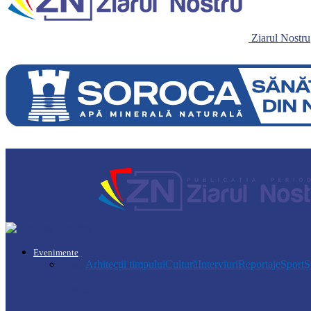
Ziarul Nostru
Evenimente
Toate
Arhitecții timpului
Cultură
Interviuri
Reportaje
Sport
Ș
Soroca