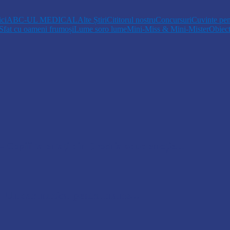
ici
ABC-UL MEDICAL
Alte Știri
Cititorul nostru
Concursuri
Cuvinte pen
Sfat cu oameni frumoși
Lume soro lume
Mini-Miss & Mini-Mister
Obiec
opiii talentați din Drochia aduc emoție…
 Un dar muzical pentru mame…