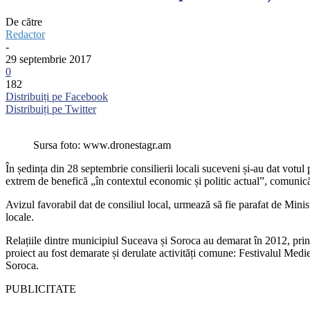
De către
Redactor
-
29 septembrie 2017
0
182
Distribuiți pe Facebook
Distribuiți pe Twitter
Sursa foto: www.dronestagr.am
În ședința din 28 septembrie consilierii locali suceveni și-au dat vot
extrem de benefică „în contextul economic și politic actual”, comun
Avizul favorabil dat de consiliul local, urmează să fie parafat de Minis
locale.
Relațiile dintre municipiul Suceava și Soroca au demarat în 2012, pri
proiect au fost demarate și derulate activități comune: Festivalul Medi
Soroca.
PUBLICITATE