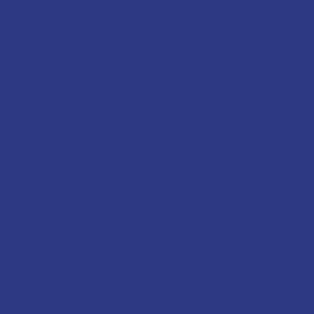
n locuitor din Răcovăț sancționat
u fost demontate. Ministrul…
lări de incendii și intervenții…
pă la Cosăuți, pe fondul scăderii nivelului…