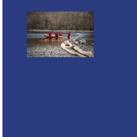
Ambrozia aduce amenzi în raionul Soroca: u
Știri
Ultimele baraje de protecție de pe Nistru a
Soroca
Tătărăuca Veche, în alertă de exercițiu. Simu
Soroca
Autoritățile monitorizează alimentarea cu a