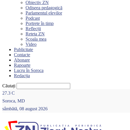
Obiectiv ZN
Odiseea pedagogică
Parlamentul elevilor
Podcast
Portrete în timp
Reflecții
Reteta ZN
Școala mea
Video
Publicitate
Contacte
Abonare
Rapoarte
Lucru în Soroca
Redacția
Căutați
27.3
C
Soroca, MD
sâmbătă, 08 august 2026