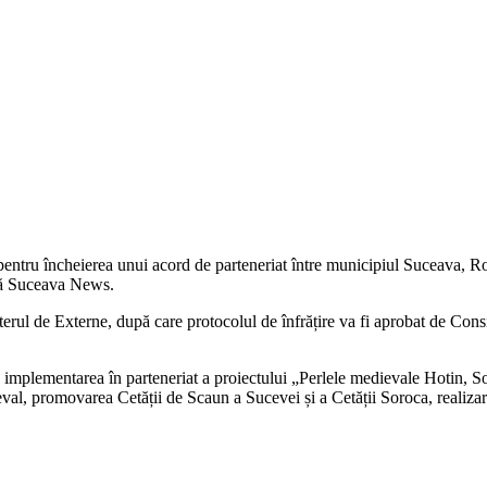
ul pentru încheierea unui acord de parteneriat între municipiul Suceava,
ică Suceava News.
terul de Externe, după care protocolul de înfrățire va fi aprobat de Consi
n implementarea în parteneriat a proiectului „Perlele medievale Hotin, 
eval, promovarea Cetății de Scaun a Sucevei și a Cetății Soroca, realizar