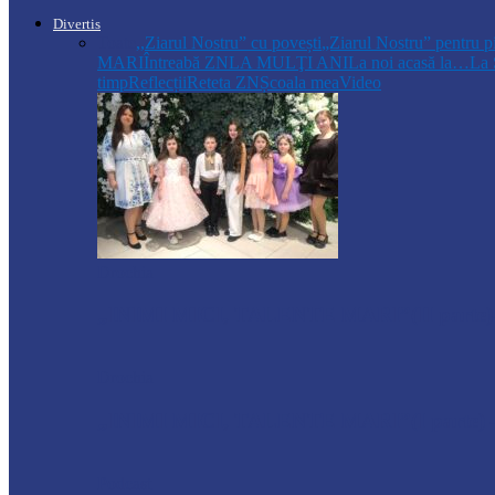
Divertis
Toate
,,Ziarul Nostru” cu povești
„Ziarul Nostru” pentru p
MARI
Întreabă ZN
LA MULŢI ANI
La noi acasă la…
La 
timp
Reflecții
Reteta ZN
Școala mea
Video
Drochia
„INIMI MICI, TALENTE MARI”(II parte)– C
Drochia
„INIMI MICI, TALENTE MARI”(I parte) –
Podcast