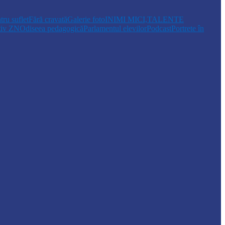
tru suflet
Fără cravată
Galerie foto
INIMI MICI,TALENTE
tiv ZN
Odiseea pedagogică
Parlamentul elevilor
Podcast
Portrete în