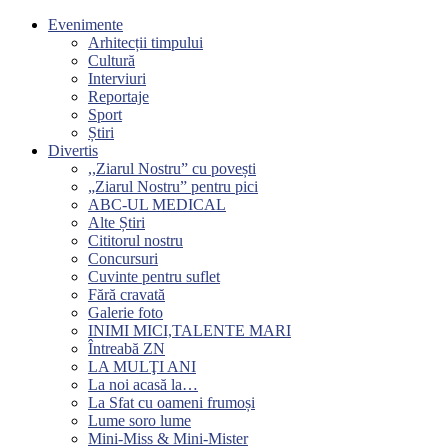
Evenimente
Arhitecții timpului
Cultură
Interviuri
Reportaje
Sport
Știri
Divertis
,,Ziarul Nostru” cu povești
„Ziarul Nostru” pentru pici
ABC-UL MEDICAL
Alte Știri
Cititorul nostru
Concursuri
Cuvinte pentru suflet
Fără cravată
Galerie foto
INIMI MICI,TALENTE MARI
Întreabă ZN
LA MULŢI ANI
La noi acasă la…
La Sfat cu oameni frumoși
Lume soro lume
Mini-Miss & Mini-Mister