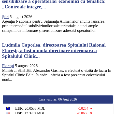
sensibilizare a operatorilor economici cu tematica:
„Controale integre,...
Știri
5 august 2026
Agenția Națională pentru Siguranța Alimentelor anunță lansarea,
prin intermediul subdiviziunilor sale teritoriale, a unei ample
campanii de informare și sensibilizare adresată operatorilor...
Ludmila Capcelea, directoarea Spitalului Raional
Florești, a fost numită directoare interimară a
Spitalului Clinic...
Florești
5 august 2026
Ministrul Sănătății, Alexandru Gasnaș, a efectuat o vizită de lucru la
Spitalul Clinic Bălți, în cadrul căreia a fost prezentat colectivului
noul...
Curs valutar: 06 Aug 2026
EUR
: 20,0536 MDL
-0,0254 ▼
USD
: 17,3782 MDL
-0,0606 ▼