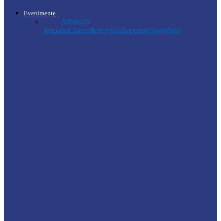
Evenimente
Toate
Arhitecții
timpului
Cultură
Interviuri
Reportaje
Sport
Știri
Știri
Turul II al Concursului de repartizare a
absolvenților în câmpul muncii…
Știri
ANSA lansează Campania de informare și
sensibilizare a operatorilor economici cu…
Florești
Ludmila Capcelea, directoarea Spitalului
Raional Florești, a fost numită directoare
interimară…