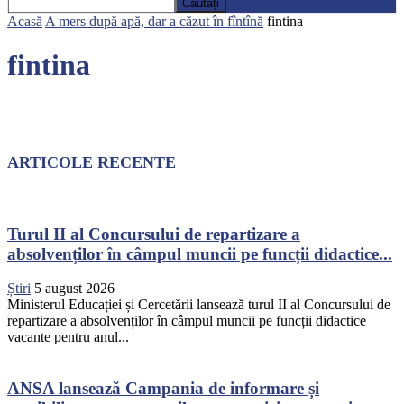
Acasă
A mers după apă, dar a căzut în fîntînă
fintina
fintina
ARTICOLE RECENTE
Turul II al Concursului de repartizare a
absolvenților în câmpul muncii pe funcții didactice...
Știri
5 august 2026
Ministerul Educației și Cercetării lansează turul II al Concursului de
repartizare a absolvenților în câmpul muncii pe funcții didactice
vacante pentru anul...
ANSA lansează Campania de informare și