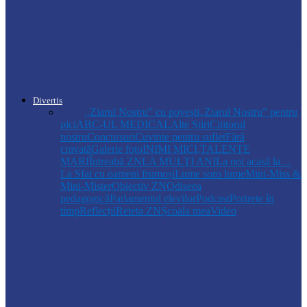
Florești
Arderea resturilor vegetale după recoltarea
căpșunelor, sancționată de inspectorii de
mediu…
Divertis
Toate
,,Ziarul Nostru” cu povești
„Ziarul Nostru” pentru
pici
ABC-UL MEDICAL
Alte Știri
Cititorul
nostru
Concursuri
Cuvinte pentru suflet
Fără
cravată
Galerie foto
INIMI MICI,TALENTE
MARI
Întreabă ZN
LA MULŢI ANI
La noi acasă la…
La Sfat cu oameni frumoși
Lume soro lume
Mini-Miss &
Mini-Mister
Obiectiv ZN
Odiseea
pedagogică
Parlamentul elevilor
Podcast
Portrete în
timp
Reflecții
Reteta ZN
Școala mea
Video
Drochia
„INIMI MICI, TALENTE MARI”(II
parte)– Copiii talentați din Drochia aduc
emoție…