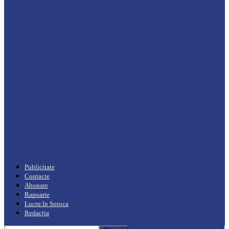
Drochia
„INIMI MICI, TALENTE MARI”(I parte)
– Un dar muzical pentru mame…
Podcast
Moro mahalajiu Podcast cu Robert Cerari
Podcast
“Moro mahalajiu” Podcast cu Marin Alla
Publicitate
Contacte
Abonare
Rapoarte
Lucru în Soroca
Redacția