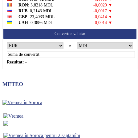
RON
: 3,8218 MDL
-0,0029 ▼
RUB
: 0,2143 MDL
-0,0017 ▼
GBP
: 23,4033 MDL
-0,0414 ▼
UAH
: 0,3886 MDL
-0,0014 ▼
Convertor valutar
»
Rezultat:
-
METEO