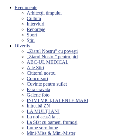
Evenimente
Arhitecții timpului
Cultură
Interviuri
Reportaje
Sport
Știri
Divertis
,,Ziarul Nostru” cu povești
„Ziarul Nostru” pentru pici
ABC-UL MEDICAL
Alte Știri
Cititorul nostru
Concursuri
Cuvinte pentru suflet
Fără cravată
Galerie foto
INIMI MICI,TALENTE MARI
Întreabă ZN
LA MULŢI ANI
La noi acasă la…
La Sfat cu oameni frumoși
Lume soro lume
Mini-Miss & Mini-Mister