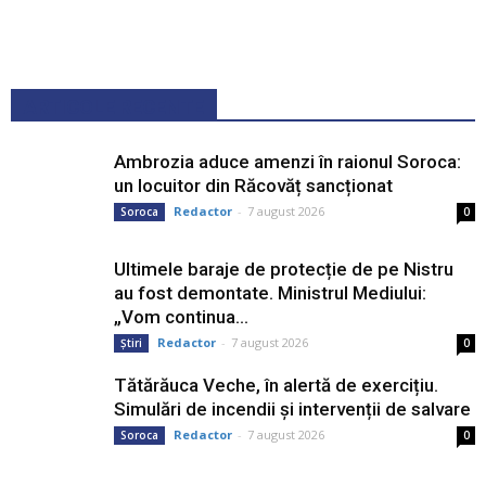
ARTICOLE RECENTE
Ambrozia aduce amenzi în raionul Soroca:
un locuitor din Răcovăț sancționat
Redactor
-
7 august 2026
Soroca
0
Ultimele baraje de protecție de pe Nistru
au fost demontate. Ministrul Mediului:
„Vom continua...
Redactor
-
7 august 2026
Știri
0
Tătărăuca Veche, în alertă de exercițiu.
Simulări de incendii și intervenții de salvare
Redactor
-
7 august 2026
Soroca
0