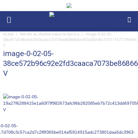
Acasă
Merele au domnit astăzi la Soroca
image-0-02-05-
38ce572b96c92e2fd3caaca7073be86866bbe450a0934bc370111b7779d441
V
image-0-02-05-
38ce572b96c92e2fd3caaca7073be8686
V