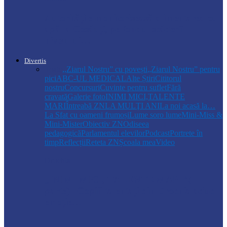
Autoritățile monitorizează alimentarea cu
apă la Cosăuți, pe fondul scăderii
nivelului…
Divertis
Toate
,,Ziarul Nostru” cu povești
„Ziarul Nostru” pentru
pici
ABC-UL MEDICAL
Alte Știri
Cititorul
nostru
Concursuri
Cuvinte pentru suflet
Fără
cravată
Galerie foto
INIMI MICI,TALENTE
MARI
Întreabă ZN
LA MULŢI ANI
La noi acasă la…
La Sfat cu oameni frumoși
Lume soro lume
Mini-Miss &
Mini-Mister
Obiectiv ZN
Odiseea
pedagogică
Parlamentul elevilor
Podcast
Portrete în
timp
Reflecții
Reteta ZN
Școala mea
Video
Drochia
„INIMI MICI, TALENTE MARI”(II
parte)– Copiii talentați din Drochia aduc
emoție…