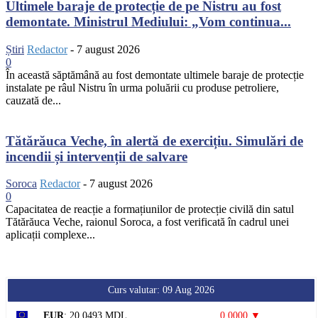
Ultimele baraje de protecție de pe Nistru au fost
demontate. Ministrul Mediului: „Vom continua...
Știri
Redactor
-
7 august 2026
0
În această săptămână au fost demontate ultimele baraje de protecție
instalate pe râul Nistru în urma poluării cu produse petroliere,
cauzată de...
Tătărăuca Veche, în alertă de exercițiu. Simulări de
incendii și intervenții de salvare
Soroca
Redactor
-
7 august 2026
0
Capacitatea de reacție a formațiunilor de protecție civilă din satul
Tătărăuca Veche, raionul Soroca, a fost verificată în cadrul unei
aplicații complexe...
Curs valutar: 09 Aug 2026
EUR
: 20,0493 MDL
0,0000 ▼