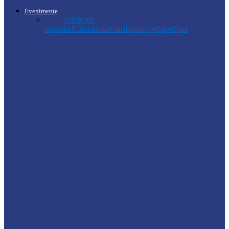
Evenimente
Toate
Arhitecții
timpului
Cultură
Interviuri
Reportaje
Sport
Știri
Soroca
Ambrozia aduce amenzi în raionul Soroca:
un locuitor din Răcovăț sancționat
Știri
Ultimele baraje de protecție de pe Nistru
au fost demontate. Ministrul…
Soroca
Tătărăuca Veche, în alertă de exercițiu.
Simulări de incendii și intervenții…
Soroca