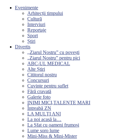
Evenimente
Arhitecții timpului
Cultură
Interviuri
Reportaje
Sport
Știri
Divertis
,,Ziarul Nostru” cu povești
„Ziarul Nostru” pentru pici
ABC-UL MEDICAL
Alte Știri
Cititorul nostru
Concursuri
Cuvinte pentru suflet
Fără cravată
Galerie foto
INIMI MICI,TALENTE MARI
Întreabă ZN
LA MULŢI ANI
La noi acasă la…
La Sfat cu oameni frumoși
Lume soro lume
Mini-Miss & Mini-Mister