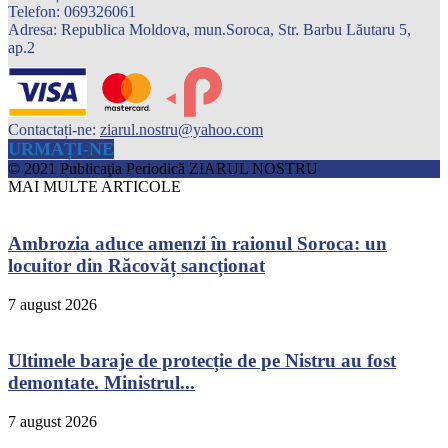
Telefon: 069326061
Adresa: Republica Moldova, mun.Soroca, Str. Barbu Lăutaru 5,
ap.2
Contactați-ne:
ziarul.nostru@yahoo.com
URMAȚI-NE
© 2021 Publicaţia Periodică ZIARUL NOSTRU
MAI MULTE ARTICOLE
Ambrozia aduce amenzi în raionul Soroca: un
locuitor din Răcovăț sancționat
7 august 2026
Ultimele baraje de protecție de pe Nistru au fost
demontate. Ministrul...
7 august 2026