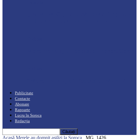
Drochia
„INIMI MICI, TALENTE MARI”(I parte)
– Un dar muzical pentru mame…
Podcast
Moro mahalajiu Podcast cu Robert Cerari
Podcast
“Moro mahalajiu” Podcast cu Marin Alla
Publicitate
Contacte
Abonare
Rapoarte
Lucru în Soroca
Redacția
Acasă
Merele au domnit astăzi la Soroca
_MG_1426