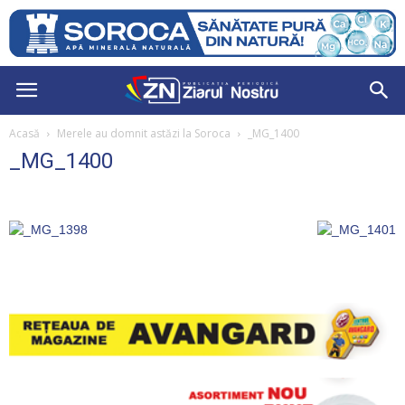
Acasă
Merele au domnit astăzi la Soroca
_MG_1400
_MG_1400