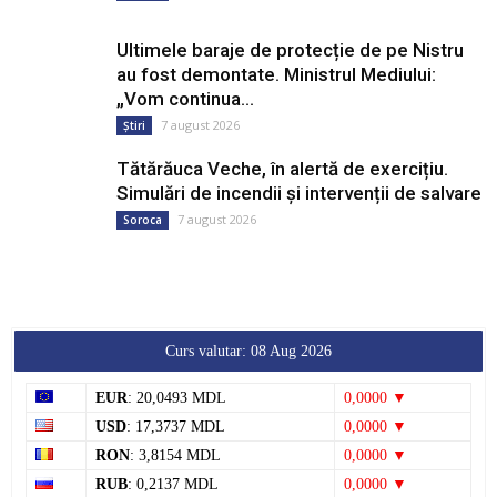
Ultimele baraje de protecție de pe Nistru
au fost demontate. Ministrul Mediului:
„Vom continua...
7 august 2026
Știri
Tătărăuca Veche, în alertă de exercițiu.
Simulări de incendii și intervenții de salvare
7 august 2026
Soroca
Curs valutar: 08 Aug 2026
EUR
: 20,0493 MDL
0,0000 ▼
USD
: 17,3737 MDL
0,0000 ▼
RON
: 3,8154 MDL
0,0000 ▼
RUB
: 0,2137 MDL
0,0000 ▼