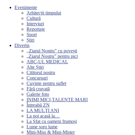
Evenimente
Arhitecții timpului
Cultură
Interviuri
Reportaje
Sport
Știri
Divertis
,,Ziarul Nostru” cu povești
„Ziarul Nostru” pentru pici
ABC-UL MEDICAL
Alte Știri
Cititorul nostru
Concursuri
Cuvinte pentru suflet
Fără cravată
Galerie foto
INIMI MICI,TALENTE MARI
Întreabă ZN
LA MULŢI ANI
La noi acasă la…
La Sfat cu oameni frumoși
Lume soro lume
Mini-Miss & Mini-Mister