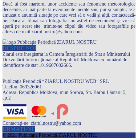
Dacă ai fost martorul unor accidente sau fenomene meteorologice
deosebite, ai luat parte la evenimente inedite sau, pur şi simplu, te-a
amuzat o anumită situaţie pe care vrei să o vadă şi alţii, contactează-
ne. Dacă ai filmat sau fotografiat un astfel de eveniment şi vrei să
apară pe acest site, trimite-ne clipul tău video sau fotografiile pe
adresa de mail ziarul.nostru@yahoo.com.
DESPRE NOI
Ziarul este înregistrat la Camera Înregistrării de Stat a Ministerului
Dezvoltării Informaţionale al Republicii Moldova cu numărul de
identificare de stat 1019607002666.
Publicația Periodică “ZIARUL NOSTRU WEB” SRL
Telefon: 069326061
Adresa: Republica Moldova, mun.Soroca, Str. Barbu Lăutaru 5,
ap.2
Contactați-ne:
ziarul.nostru@yahoo.com
URMAȚI-NE
© 2021 Publicaţia Periodică ZIARUL NOSTRU