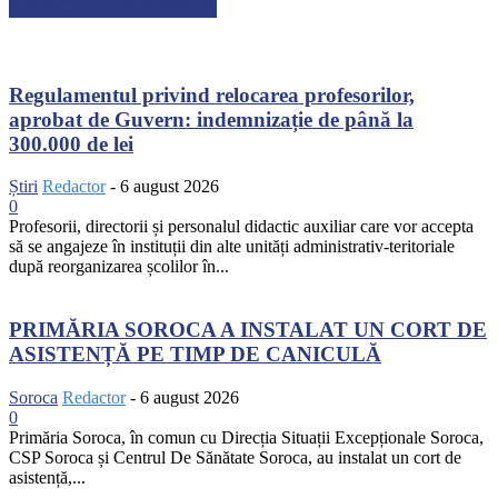
ARTICOLE RECENTE
Regulamentul privind relocarea profesorilor,
aprobat de Guvern: indemnizație de până la
300.000 de lei
Știri
Redactor
-
6 august 2026
0
Profesorii, directorii și personalul didactic auxiliar care vor accepta
să se angajeze în instituții din alte unități administrativ-teritoriale
după reorganizarea școlilor în...
PRIMĂRIA SOROCA A INSTALAT UN CORT DE
ASISTENȚĂ PE TIMP DE CANICULĂ
Soroca
Redactor
-
6 august 2026
0
Primăria Soroca, în comun cu Direcția Situații Excepționale Soroca,
CSP Soroca și Centrul De Sănătate Soroca, au instalat un cort de
asistență,...