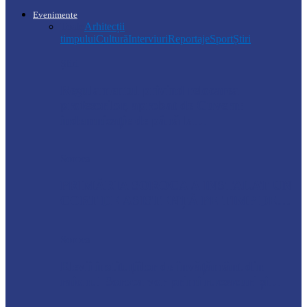
Evenimente
Toate
Arhitecții
timpului
Cultură
Interviuri
Reportaje
Sport
Știri
Știri
Regulamentul privind relocarea
profesorilor, aprobat de Guvern:
indemnizație de până la…
Soroca
PRIMĂRIA SOROCA A INSTALAT UN
CORT DE ASISTENȚĂ PE TIMP DE…
Soroca
Elevii instituțiilor de învățământ din
raionul Soroca vor primi rucsacuri și…