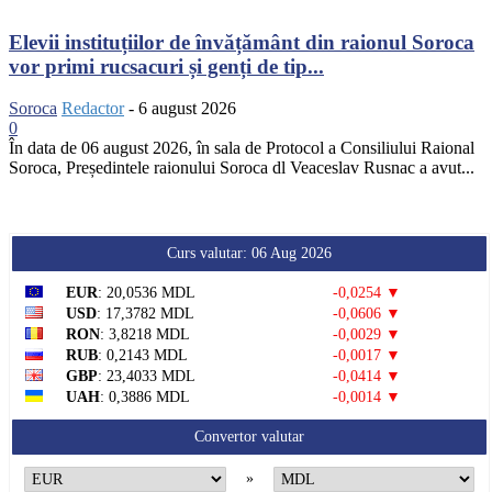
Elevii instituțiilor de învățământ din raionul Soroca
vor primi rucsacuri și genți de tip...
Soroca
Redactor
-
6 august 2026
0
În data de 06 august 2026, în sala de Protocol a Consiliului Raional
Soroca, Președintele raionului Soroca dl Veaceslav Rusnac a avut...
Curs valutar: 06 Aug 2026
EUR
: 20,0536 MDL
-0,0254 ▼
USD
: 17,3782 MDL
-0,0606 ▼
RON
: 3,8218 MDL
-0,0029 ▼
RUB
: 0,2143 MDL
-0,0017 ▼
GBP
: 23,4033 MDL
-0,0414 ▼
UAH
: 0,3886 MDL
-0,0014 ▼
Convertor valutar
»