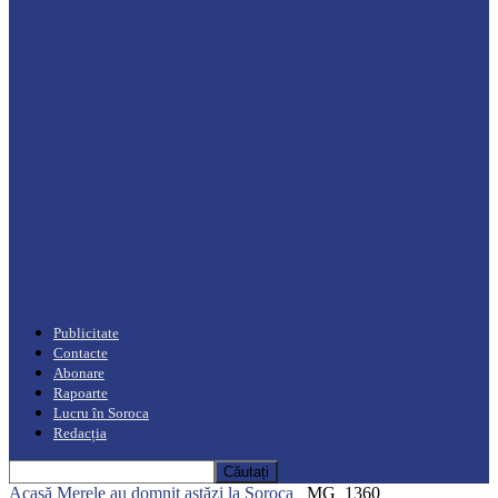
Drochia
„INIMI MICI, TALENTE MARI”(I parte)
– Un dar muzical pentru mame…
Podcast
Moro mahalajiu Podcast cu Robert Cerari
Podcast
“Moro mahalajiu” Podcast cu Marin Alla
Publicitate
Contacte
Abonare
Rapoarte
Lucru în Soroca
Redacția
Acasă
Merele au domnit astăzi la Soroca
_MG_1360