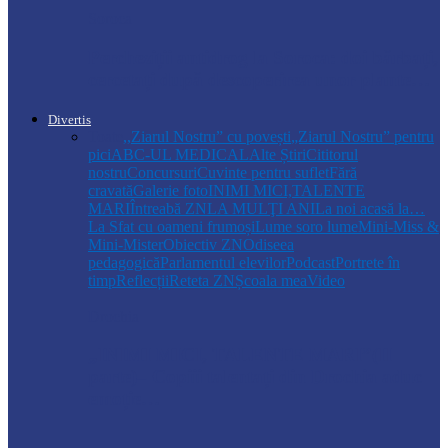
Soroca
Percheziții antidrog la Soroca: doi bărbați,
cercetați după descoperirea unor plante…
Divertis
Toate
,,Ziarul Nostru” cu povești
„Ziarul Nostru” pentru
pici
ABC-UL MEDICAL
Alte Știri
Cititorul
nostru
Concursuri
Cuvinte pentru suflet
Fără
cravată
Galerie foto
INIMI MICI,TALENTE
MARI
Întreabă ZN
LA MULŢI ANI
La noi acasă la…
La Sfat cu oameni frumoși
Lume soro lume
Mini-Miss &
Mini-Mister
Obiectiv ZN
Odiseea
pedagogică
Parlamentul elevilor
Podcast
Portrete în
timp
Reflecții
Reteta ZN
Școala mea
Video
Drochia
„INIMI MICI, TALENTE MARI”(II
parte)– Copiii talentați din Drochia aduc
emoție…