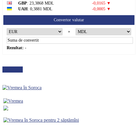
GBP
: 23,3868 MDL
-0,0165 ▼
UAH
: 0,3881 MDL
-0,0005 ▼
Convertor valutar
»
Rezultat:
-
METEO