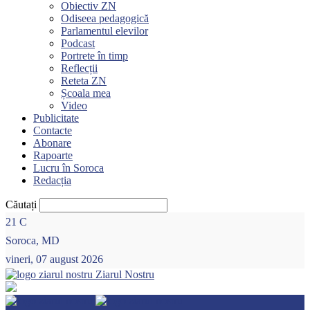
Obiectiv ZN
Odiseea pedagogică
Parlamentul elevilor
Podcast
Portrete în timp
Reflecții
Reteta ZN
Școala mea
Video
Publicitate
Contacte
Abonare
Rapoarte
Lucru în Soroca
Redacția
Căutați
21
C
Soroca, MD
vineri, 07 august 2026
Ziarul Nostru