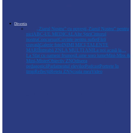
profesorilor, aprobat de Guvern:
indemnizație de până la…
Divertis
Toate
,,Ziarul Nostru” cu povești
„Ziarul Nostru” pentru
pici
ABC-UL MEDICAL
Alte Știri
Cititorul
nostru
Concursuri
Cuvinte pentru suflet
Fără
cravată
Galerie foto
INIMI MICI,TALENTE
MARI
Întreabă ZN
LA MULŢI ANI
La noi acasă la…
La Sfat cu oameni frumoși
Lume soro lume
Mini-Miss &
Mini-Mister
Obiectiv ZN
Odiseea
pedagogică
Parlamentul elevilor
Podcast
Portrete în
timp
Reflecții
Reteta ZN
Școala mea
Video
Drochia
„INIMI MICI, TALENTE MARI”(II
parte)– Copiii talentați din Drochia aduc
emoție…
Drochia