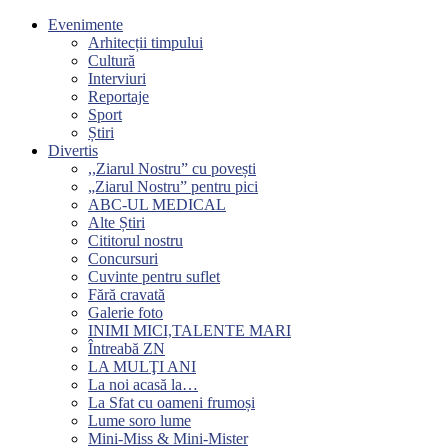
Evenimente
Arhitecții timpului
Cultură
Interviuri
Reportaje
Sport
Știri
Divertis
,,Ziarul Nostru” cu povești
„Ziarul Nostru” pentru pici
ABC-UL MEDICAL
Alte Știri
Cititorul nostru
Concursuri
Cuvinte pentru suflet
Fără cravată
Galerie foto
INIMI MICI,TALENTE MARI
Întreabă ZN
LA MULŢI ANI
La noi acasă la…
La Sfat cu oameni frumoși
Lume soro lume
Mini-Miss & Mini-Mister