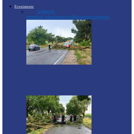
Evenimente
Toate
Arhitecții
timpului
Cultură
Interviuri
Reportaje
Sport
Știri
Drochia
Ploile puternice au blocat un sector de
drum din Drochia. Drumarii…