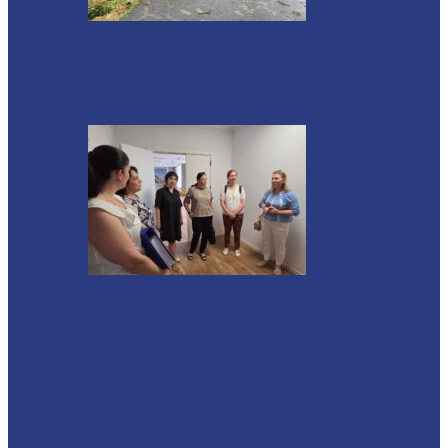
Ocnița
Intervenții ale Poliției din cauza vremii
nefavorabile
Soroca
VIZITĂ DE MONITORIZARE LA
GRĂDINIȚA „CĂLINA”
Știri
Regulamentul privind relocarea