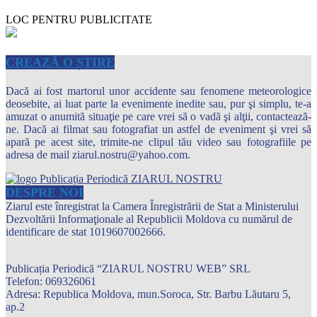
LOC PENTRU PUBLICITATE
CREAZĂ O ȘTIRE
Dacă ai fost martorul unor accidente sau fenomene meteorologice
deosebite, ai luat parte la evenimente inedite sau, pur şi simplu, te-a
amuzat o anumită situaţie pe care vrei să o vadă şi alţii, contactează-
ne. Dacă ai filmat sau fotografiat un astfel de eveniment şi vrei să
apară pe acest site, trimite-ne clipul tău video sau fotografiile pe
adresa de mail ziarul.nostru@yahoo.com.
DESPRE NOI
Ziarul este înregistrat la Camera Înregistrării de Stat a Ministerului
Dezvoltării Informaţionale al Republicii Moldova cu numărul de
identificare de stat 1019607002666.
Publicația Periodică “ZIARUL NOSTRU WEB” SRL
Telefon: 069326061
Adresa: Republica Moldova, mun.Soroca, Str. Barbu Lăutaru 5,
ap.2