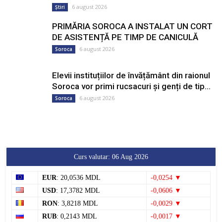
6 august 2026
Știri
PRIMĂRIA SOROCA A INSTALAT UN CORT
DE ASISTENȚĂ PE TIMP DE CANICULĂ
6 august 2026
Soroca
Elevii instituțiilor de învățământ din raionul
Soroca vor primi rucsacuri și genți de tip...
6 august 2026
Soroca
Curs valutar: 06 Aug 2026
EUR
: 20,0536 MDL
-0,0254 ▼
USD
: 17,3782 MDL
-0,0606 ▼
RON
: 3,8218 MDL
-0,0029 ▼
RUB
: 0,2143 MDL
-0,0017 ▼