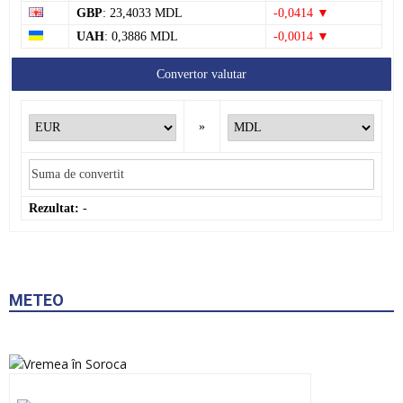
GBP
: 23,4033 MDL
-0,0414 ▼
UAH
: 0,3886 MDL
-0,0014 ▼
Convertor valutar
»
Rezultat:
-
METEO