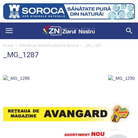
Acasă
Merele au domnit astăzi la Soroca
_MG_1287
_MG_1287