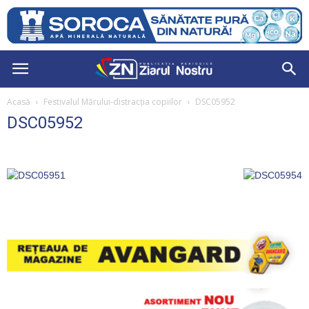
Acasă
Festivalul Mărului-distracția copiilor
DSC05952
DSC05952