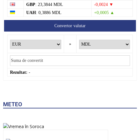
GBP
: 23,3844 MDL
-0,0024 ▼
UAH
: 0,3886 MDL
+0,0005 ▲
Convertor valutar
»
Rezultat:
-
METEO