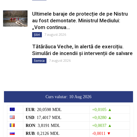
Ultimele baraje de protecție de pe Nistru
au fost demontate. Ministrul Mediului:
„Vom continua...
7 august 2026
Știri
Tătărăuca Veche, în alertă de exercițiu.
Simulări de incendii și intervenții de salvare
7 august 2026
Soroca
Curs valutar: 10 Aug 2026
EUR
: 20,0598 MDL
+0,0105 ▲
USD
: 17,4017 MDL
+0,0280 ▲
RON
: 3,8191 MDL
+0,0037 ▲
RUB
: 0,2126 MDL
-0,0011 ▼