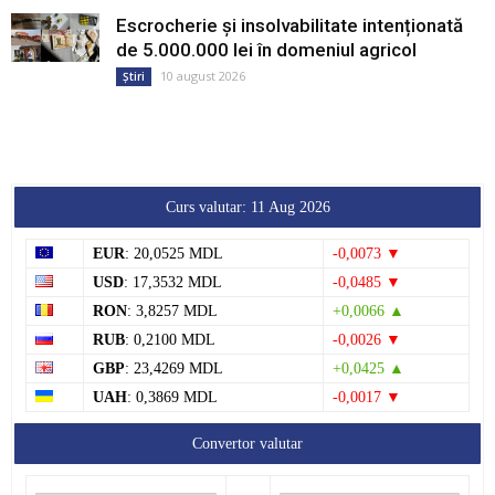
Escrocherie și insolvabilitate intenționată
de 5.000.000 lei în domeniul agricol
10 august 2026
Știri
Curs valutar: 11 Aug 2026
EUR
: 20,0525 MDL
-0,0073 ▼
USD
: 17,3532 MDL
-0,0485 ▼
RON
: 3,8257 MDL
+0,0066 ▲
RUB
: 0,2100 MDL
-0,0026 ▼
GBP
: 23,4269 MDL
+0,0425 ▲
UAH
: 0,3869 MDL
-0,0017 ▼
Convertor valutar