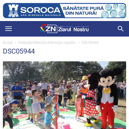
Acasă
Festivalul Mărului-distracția copiilor
DSC05944
DSC05944