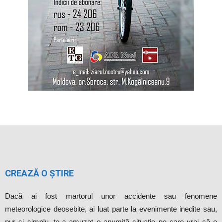
CREAZĂ O ȘTIRE
Dacă ai fost martorul unor accidente sau fenomene
meteorologice deosebite, ai luat parte la evenimente inedite sau,
pur şi simplu, te-a amuzat o anumită situaţie pe care vrei să o