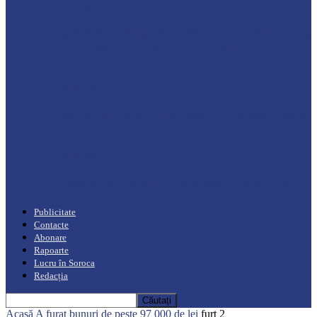
Drochia
„INIMI MICI, TALENTE MARI”(I parte)
– Un dar muzical pentru mame…
Podcast
Moro mahalajiu Podcast cu Robert Cerari
Podcast
“Moro mahalajiu” Podcast cu Marin Alla
Publicitate
Contacte
Abonare
Rapoarte
Lucru în Soroca
Redacția
Acasă
A furat bunuri de peste 97 000 de lei
furt 2