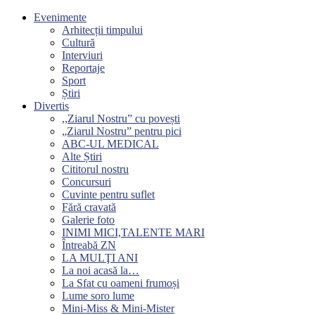
Evenimente
Arhitecții timpului
Cultură
Interviuri
Reportaje
Sport
Știri
Divertis
,,Ziarul Nostru” cu povești
„Ziarul Nostru” pentru pici
ABC-UL MEDICAL
Alte Știri
Cititorul nostru
Concursuri
Cuvinte pentru suflet
Fără cravată
Galerie foto
INIMI MICI,TALENTE MARI
Întreabă ZN
LA MULŢI ANI
La noi acasă la…
La Sfat cu oameni frumoși
Lume soro lume
Mini-Miss & Mini-Mister