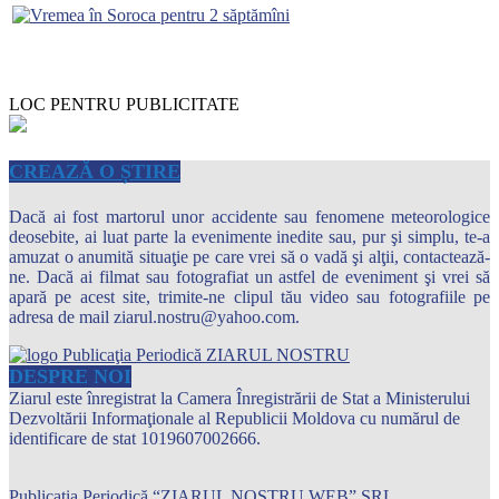
LOC PENTRU PUBLICITATE
CREAZĂ O ȘTIRE
Dacă ai fost martorul unor accidente sau fenomene meteorologice
deosebite, ai luat parte la evenimente inedite sau, pur şi simplu, te-a
amuzat o anumită situaţie pe care vrei să o vadă şi alţii, contactează-
ne. Dacă ai filmat sau fotografiat un astfel de eveniment şi vrei să
apară pe acest site, trimite-ne clipul tău video sau fotografiile pe
adresa de mail ziarul.nostru@yahoo.com.
DESPRE NOI
Ziarul este înregistrat la Camera Înregistrării de Stat a Ministerului
Dezvoltării Informaţionale al Republicii Moldova cu numărul de
identificare de stat 1019607002666.
Publicația Periodică “ZIARUL NOSTRU WEB” SRL