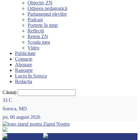
Obiectiv ZN
Odiseea pedagogică
Parlamentul elevilor
Podcast
Portrete în timp
Reflecții
Reteta ZN
Școala mea
Video
Publicitate
Contacte
Abonare
Rapoarte
Lucru în Soroca
Redacția
Căutați
33
C
Soroca, MD
joi, 06 august 2026
Ziarul Nostru