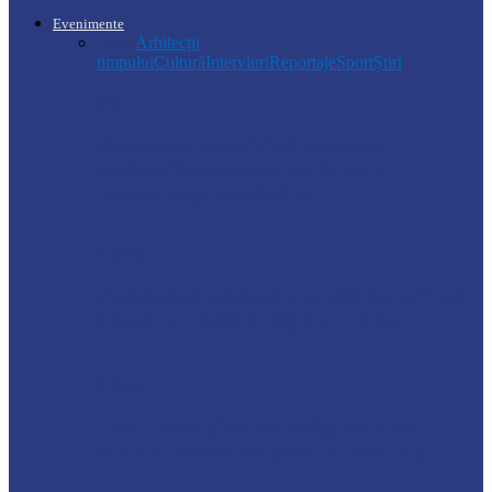
Evenimente
Toate
Arhitecții
timpului
Cultură
Interviuri
Reportaje
Sport
Știri
Știri
Regulamentul privind relocarea
profesorilor, aprobat de Guvern:
indemnizație de până la…
Soroca
PRIMĂRIA SOROCA A INSTALAT UN
CORT DE ASISTENȚĂ PE TIMP DE…
Soroca
Elevii instituțiilor de învățământ din
raionul Soroca vor primi rucsacuri și…