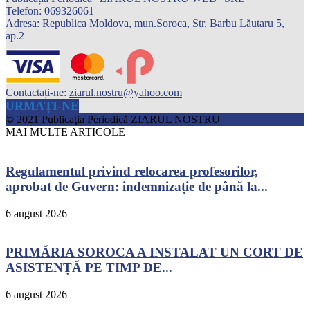
Telefon: 069326061
Adresa: Republica Moldova, mun.Soroca, Str. Barbu Lăutaru 5,
ap.2
Contactați-ne:
ziarul.nostru@yahoo.com
URMAȚI-NE
© 2021 Publicaţia Periodică ZIARUL NOSTRU
MAI MULTE ARTICOLE
Regulamentul privind relocarea profesorilor,
aprobat de Guvern: indemnizație de până la...
6 august 2026
PRIMĂRIA SOROCA A INSTALAT UN CORT DE
ASISTENȚĂ PE TIMP DE...
6 august 2026