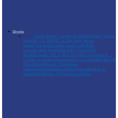
Soroca
Percheziții antidrog la Soroca: doi bărbați,
cercetați după descoperirea unor plante…
Divertis
Toate
,,Ziarul Nostru” cu povești
„Ziarul Nostru” pentru
pici
ABC-UL MEDICAL
Alte Știri
Cititorul
nostru
Concursuri
Cuvinte pentru suflet
Fără
cravată
Galerie foto
INIMI MICI,TALENTE
MARI
Întreabă ZN
LA MULŢI ANI
La noi acasă la…
La Sfat cu oameni frumoși
Lume soro lume
Mini-Miss &
Mini-Mister
Obiectiv ZN
Odiseea
pedagogică
Parlamentul elevilor
Podcast
Portrete în
timp
Reflecții
Reteta ZN
Școala mea
Video
Drochia
„INIMI MICI, TALENTE MARI”(II
parte)– Copiii talentați din Drochia aduc
emoție…