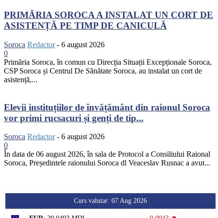
PRIMĂRIA SOROCA A INSTALAT UN CORT DE
ASISTENȚĂ PE TIMP DE CANICULĂ
Soroca
Redactor
-
6 august 2026
0
Primăria Soroca, în comun cu Direcția Situații Excepționale Soroca,
CSP Soroca și Centrul De Sănătate Soroca, au instalat un cort de
asistență,...
Elevii instituțiilor de învățământ din raionul Soroca
vor primi rucsacuri și genți de tip...
Soroca
Redactor
-
6 august 2026
0
În data de 06 august 2026, în sala de Protocol a Consiliului Raional
Soroca, Președintele raionului Soroca dl Veaceslav Rusnac a avut...
Curs valutar: 07 Aug 2026