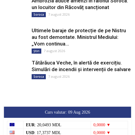
Ambrozia aduce amenzi în raionul Soroca:
un locuitor din Răcovăț sancționat
7 august 2026
Soroca
Ultimele baraje de protecție de pe Nistru
au fost demontate. Ministrul Mediului:
„Vom continua...
7 august 2026
Știri
Tătărăuca Veche, în alertă de exercițiu.
Simulări de incendii și intervenții de salvare
7 august 2026
Soroca
Curs valutar: 09 Aug 2026
EUR
: 20,0493 MDL
0,0000 ▼
USD
: 17,3737 MDL
0,0000 ▼