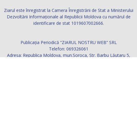
Ziarul este înregistrat la Camera Înregistrării de Stat a Ministerului
Dezvoltării Informaţionale al Republicii Moldova cu numărul de
identificare de stat 1019607002666.
Publicația Periodică “ZIARUL NOSTRU WEB” SRL
Telefon: 069326061
Adresa: Republica Moldova, mun.Soroca, Str. Barbu Lăutaru 5,
ap.2
Contactați-ne:
ziarul.nostru@yahoo.com
URMAȚI-NE