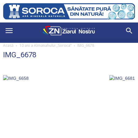
Acasă
10 ani a Almanahului „Soroca”
IMG_6678
IMG_6678