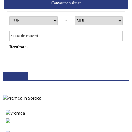
Convertor valutar
»
Rezultat:
-
METEO