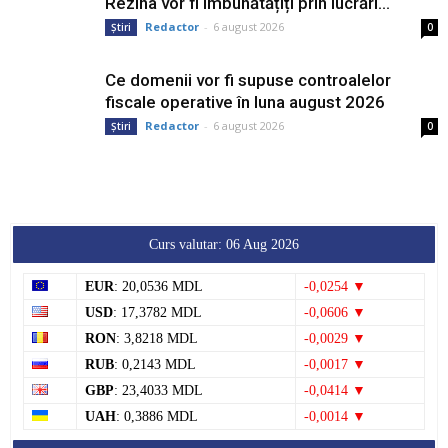
Rezina vor fi îmbunătățiți prin lucrări...
Redactor
-
6 august 2026
Știri
0
Ce domenii vor fi supuse controalelor
fiscale operative în luna august 2026
Redactor
-
6 august 2026
Știri
0
Curs valutar: 06 Aug 2026
EUR
: 20,0536 MDL
-0,0254 ▼
USD
: 17,3782 MDL
-0,0606 ▼
RON
: 3,8218 MDL
-0,0029 ▼
RUB
: 0,2143 MDL
-0,0017 ▼
GBP
: 23,4033 MDL
-0,0414 ▼
UAH
: 0,3886 MDL
-0,0014 ▼