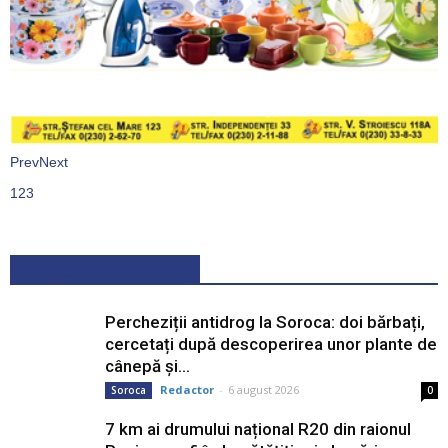
Prev
Next
1
2
3
ARTICOLE RECENTE
Percheziții antidrog la Soroca: doi bărbați,
cercetați după descoperirea unor plante de
cânepă și...
Redactor
-
6 august 2026
Soroca
0
7 km ai drumului național R20 din raionul