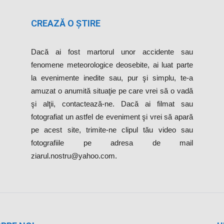
CREAZĂ O ȘTIRE
Dacă ai fost martorul unor accidente sau
fenomene meteorologice deosebite, ai luat parte
la evenimente inedite sau, pur şi simplu, te-a
amuzat o anumită situaţie pe care vrei să o vadă
şi alţii, contactează-ne. Dacă ai filmat sau
fotografiat un astfel de eveniment şi vrei să apară
pe acest site, trimite-ne clipul tău video sau
fotografiile pe adresa de mail
ziarul.nostru@yahoo.com.
PRE NOI
U