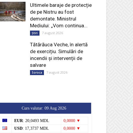
de pe Nistru au fost
demontate. Ministrul
Mediului: „Vom continua...
7 august 2026
Știri
Tătărăuca Veche, în alertă
de exercițiu. Simulări de
incendii și intervenții de
salvare
7 august 2026
Soroca
Curs valutar: 09 Aug 2026
EUR
: 20,0493 MDL
0,0000 ▼
USD
: 17,3737 MDL
0,0000 ▼
RON
: 3,8154 MDL
0,0000 ▼