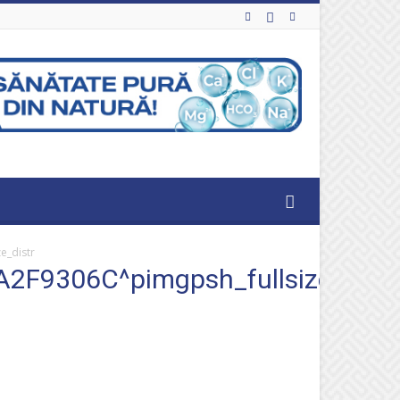
_distr
9306C^pimgpsh_fullsize_distr