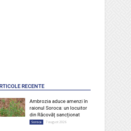
RTICOLE RECENTE
Ambrozia aduce amenzi în
raionul Soroca: un locuitor
din Răcovăț sancționat
7 august 2026
Soroca
Ultimele baraje de protecție