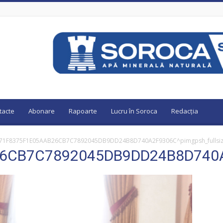
tacte
Abonare
Rapoarte
Lucru în Soroca
Redacția
71F8375F1E05AAB26CB7C7892045DB9DD24B8D740A2F9306C^pimgpsh_fullsize
CB7C7892045DB9DD24B8D740A2F