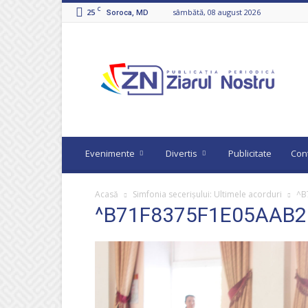
C
25
sâmbătă, 08 august 2026
Soroca, MD
Ziarul
Nostru
Evenimente
Divertis
Publicitate
Con
Acasă
Simfonia secerișului: Ultimele acorduri
^B
^B71F8375F1E05AAB26