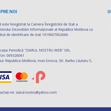
PRE NOI
U
l este înregistrat la Camera Înregistrării de Stat a
sterului Dezvoltării Informaţionale al Republicii Moldova cu
rul de identificare de stat 1019607002666.
icația Periodică “ZIARUL NOSTRU WEB” SRL
fon: 069326061
sa: Republica Moldova, mun.Soroca, Str. Barbu Lăutaru 5,
actați-ne:
ziarul.nostru@yahoo.com