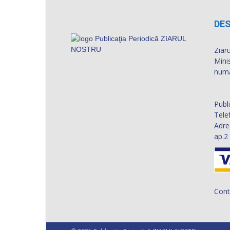
DES
Ziaru
Mini
numă
Publ
Tele
Adre
ap.2
Cont