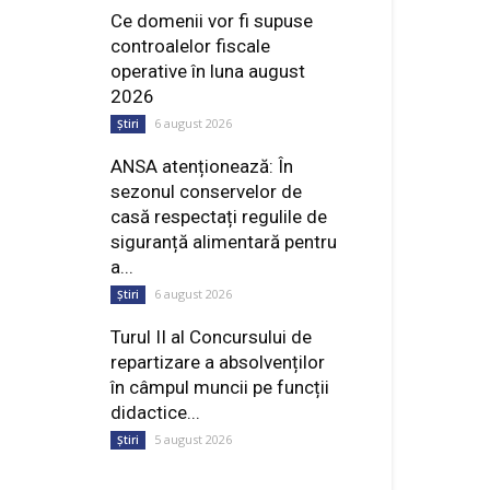
Ce domenii vor fi supuse
controalelor fiscale
operative în luna august
2026
6 august 2026
Știri
ANSA atenționează: În
sezonul conservelor de
casă respectați regulile de
siguranță alimentară pentru
a...
6 august 2026
Știri
Turul II al Concursului de
repartizare a absolvenților
în câmpul muncii pe funcții
didactice...
5 august 2026
Știri