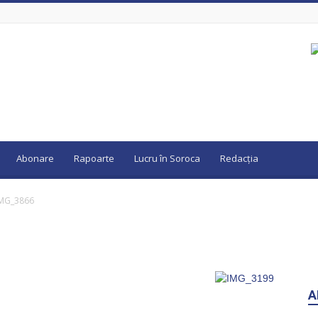
Abonare
Rapoarte
Lucru în Soroca
Redacția
MG_3866
A