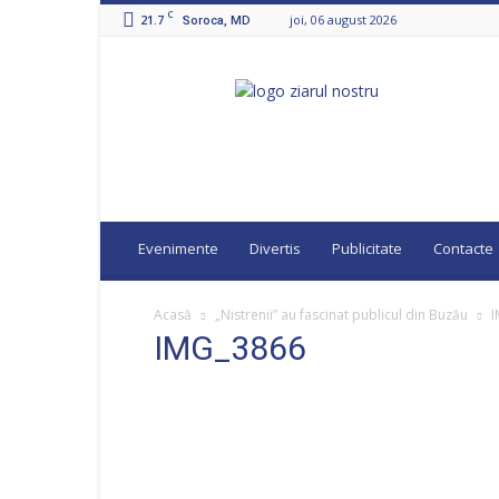
C
21.7
joi, 06 august 2026
Soroca, MD
Ziarul
Nostru
Evenimente
Divertis
Publicitate
Contacte
Acasă
„Nistrenii” au fascinat publicul din Buzău
I
IMG_3866