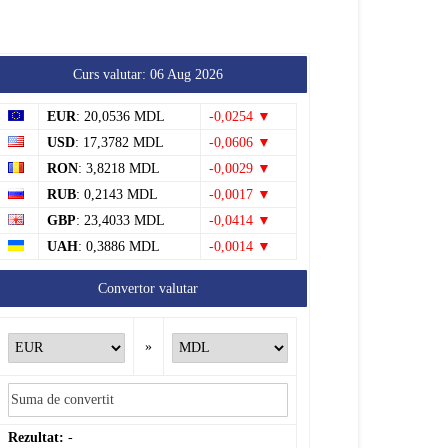
Curs valutar: 06 Aug 2026
EUR
: 20,0536 MDL
-0,0254 ▼
USD
: 17,3782 MDL
-0,0606 ▼
RON
: 3,8218 MDL
-0,0029 ▼
RUB
: 0,2143 MDL
-0,0017 ▼
GBP
: 23,4033 MDL
-0,0414 ▼
UAH
: 0,3886 MDL
-0,0014 ▼
Convertor valutar
»
Rezultat:
-