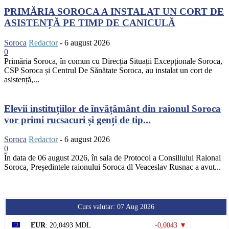
PRIMĂRIA SOROCA A INSTALAT UN CORT DE
ASISTENȚĂ PE TIMP DE CANICULĂ
Soroca
Redactor
-
6 august 2026
0
Primăria Soroca, în comun cu Direcția Situații Excepționale Soroca,
CSP Soroca și Centrul De Sănătate Soroca, au instalat un cort de
asistență,...
Elevii instituțiilor de învățământ din raionul Soroca
vor primi rucsacuri și genți de tip...
Soroca
Redactor
-
6 august 2026
0
În data de 06 august 2026, în sala de Protocol a Consiliului Raional
Soroca, Președintele raionului Soroca dl Veaceslav Rusnac a avut...
Curs valutar: 07 Aug 2026
EUR
: 20,0493 MDL
-0,0043 ▼