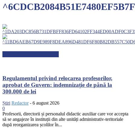
^6CDCB2084B51E7480EF5B7F3
ARTICOLE RECENTE
Regulamentul privind relocarea profesorilor,
aprobat de Guvern: indemnizație de până la
300.000 de lei
Știri
Redactor
-
6 august 2026
0
Profesorii, directorii și personalul didactic auxiliar care vor accepta
să se angajeze în instituții din alte unități administrativ-teritoriale
după reorganizarea școlilor în...