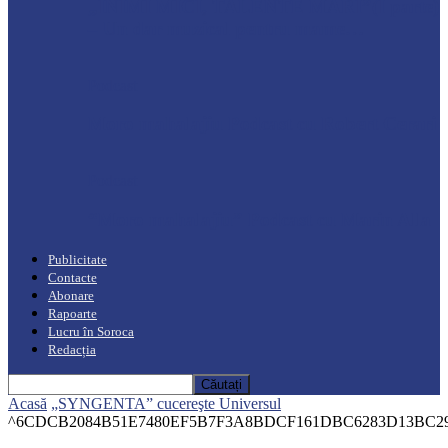
„INIMI MICI, TALENTE MARI”(I parte)
– Un dar muzical pentru mame…
Podcast
Moro mahalajiu Podcast cu Robert Cerari
Podcast
“Moro mahalajiu” Podcast cu Marin Alla
Publicitate
Contacte
Abonare
Rapoarte
Lucru în Soroca
Redacția
Acasă
„SYNGENTA” cucereşte Universul
^6CDCB2084B51E7480EF5B7F3A8BDCF161DBC6283D13BC29EB9^