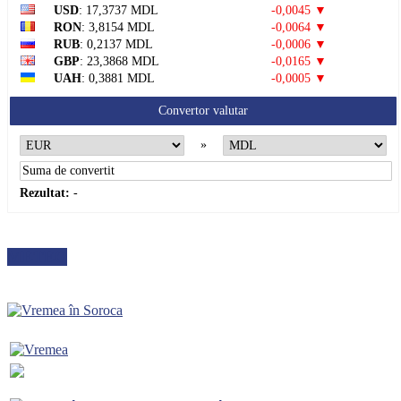
USD
: 17,3737 MDL
-0,0045 ▼
RON
: 3,8154 MDL
-0,0064 ▼
RUB
: 0,2137 MDL
-0,0006 ▼
GBP
: 23,3868 MDL
-0,0165 ▼
UAH
: 0,3881 MDL
-0,0005 ▼
Convertor valutar
»
Rezultat:
-
METEO