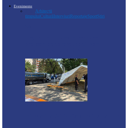
Evenimente
Toate
Arhitecții
timpului
Cultură
Interviuri
Reportaje
Sport
Știri
Știri
Regulamentul privind relocarea
profesorilor, aprobat de Guvern:
indemnizație de până la…
Soroca
PRIMĂRIA SOROCA A INSTALAT UN
CORT DE ASISTENȚĂ PE TIMP DE…