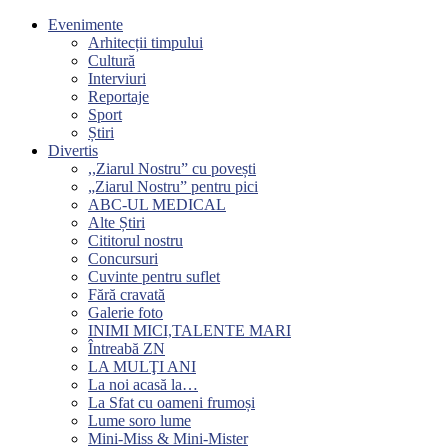
Evenimente
Arhitecții timpului
Cultură
Interviuri
Reportaje
Sport
Știri
Divertis
,,Ziarul Nostru” cu povești
„Ziarul Nostru” pentru pici
ABC-UL MEDICAL
Alte Știri
Cititorul nostru
Concursuri
Cuvinte pentru suflet
Fără cravată
Galerie foto
INIMI MICI,TALENTE MARI
Întreabă ZN
LA MULŢI ANI
La noi acasă la…
La Sfat cu oameni frumoși
Lume soro lume
Mini-Miss & Mini-Mister