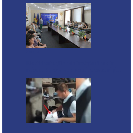
Soroca
Elevii instituțiilor de învățământ din
raionul Soroca vor primi rucsacuri și…
Soroca