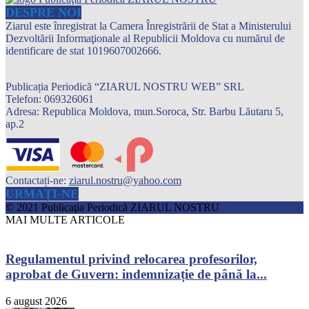
DESPRE NOI
Ziarul este înregistrat la Camera Înregistrării de Stat a Ministerului
Dezvoltării Informaţionale al Republicii Moldova cu numărul de
identificare de stat 1019607002666.
Publicația Periodică “ZIARUL NOSTRU WEB” SRL
Telefon: 069326061
Adresa: Republica Moldova, mun.Soroca, Str. Barbu Lăutaru 5,
ap.2
Contactați-ne:
ziarul.nostru@yahoo.com
URMAȚI-NE
© 2021 Publicaţia Periodică ZIARUL NOSTRU
MAI MULTE ARTICOLE
Regulamentul privind relocarea profesorilor,
aprobat de Guvern: indemnizație de până la...
6 august 2026