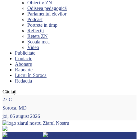
Obiectiv ZN
Odiseea pedagogică
Parlamentul elevilor
Podcast
Portrete în timp
Reflecții
Reteta ZN
Școala mea
Video
Publicitate
Contacte
Abonare
Rapoarte
Lucru în Soroca
Redacția
Căutați
27
C
Soroca, MD
joi, 06 august 2026
Ziarul Nostru