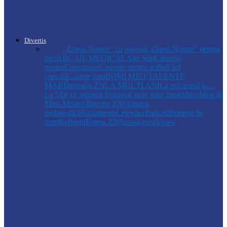
Percheziții antidrog la Soroca: doi bărbați,
cercetați după descoperirea unor plante…
Divertis
Toate
,,Ziarul Nostru” cu povești
„Ziarul Nostru” pentru
pici
ABC-UL MEDICAL
Alte Știri
Cititorul
nostru
Concursuri
Cuvinte pentru suflet
Fără
cravată
Galerie foto
INIMI MICI,TALENTE
MARI
Întreabă ZN
LA MULŢI ANI
La noi acasă la…
La Sfat cu oameni frumoși
Lume soro lume
Mini-Miss &
Mini-Mister
Obiectiv ZN
Odiseea
pedagogică
Parlamentul elevilor
Podcast
Portrete în
timp
Reflecții
Reteta ZN
Școala mea
Video
Drochia
„INIMI MICI, TALENTE MARI”(II
parte)– Copiii talentați din Drochia aduc
emoție…
Drochia